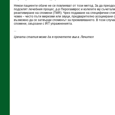
Някои пациенти обаче не се повлияват от този метод. За да преодо
подсилят лечебния процес, д-р Перогамврос и колегите му съчетали
реактивиране на спомени (TMR). Чрез подаване на специфични сти
човек – често пъти миризми или звуци, предварително асоциирани 
възможно да се затвърди споменът за преживяването. В този случа
спомени, свързани с IRT упражненията.
...
Цялата статия може да я прочетете във в. Лечител