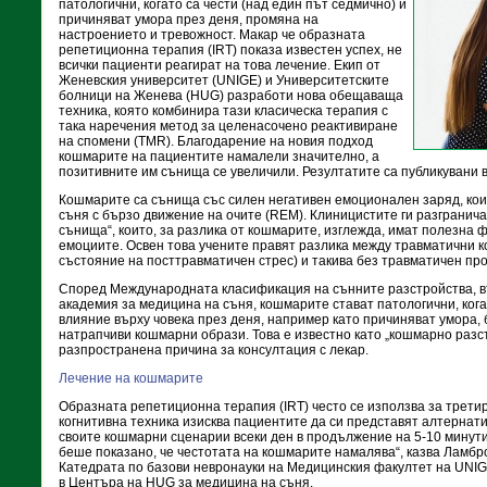
патологични, когато са чести (над един път седмично) и
причиняват умора през деня, промяна на
настроението и тревожност. Макар че образната
репетиционна терапия (IRT) показа известен успех, не
всички пациенти реагират на това лечение. Екип от
Женевския университет (UNIGE) и Университетските
болници на Женева (HUG) разработи нова обещаваща
техника, която комбинира тази класическа терапия с
така наречения метод за целенасочено реактивиране
на спомени (TMR). Благодарение на новия подход
кошмарите на пациентите намалели значително, а
позитивните им сънища се увеличили. Резултатите са публикувани в с
Кошмарите са сънища със силен негативен емоционален заряд, кои
съня с бързо движение на очите (REM). Клиницистите ги разгранич
сънища“, които, за разлика от кошмарите, изглежда, имат полезна 
емоциите. Освен това учените правят разлика между травматични 
състояние на посттравматичен стрес) и такива без травматичен пр
Според Международната класификация на сънните разстройства, в
академия за медицина на съня, кошмарите стават патологични, кога
влияние върху човека през деня, например като причиняват умора,
натрапчиви кошмарни образи. Това е известно като „кошмарно разст
разпространена причина за консултация с лекар.
Лечение на кошмарите
Образната репетиционна терапия (IRT) често се използва за трети
когнитивна техника изисква пациентите да си представят алтерна
своите кошмарни сценарии всеки ден в продължение на 5-10 минути
беше показано, че честотата на кошмарите намалява“, казва Ламбр
Катедрата по базови невронауки на Медицинския факултет на UNIG
в Центъра на HUG за медицина на съня.