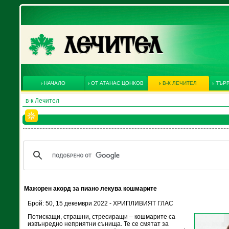
НАЧАЛО
ОТ АТАНАС ЦОНКОВ
В-К ЛЕЧИТЕЛ
ТЪРГ
в-к Лечител
Мажорен акорд за пиано лекува кошмарите
Брой: 50, 15 декември 2022 - ХРИПЛИВИЯТ ГЛАС
Потискащи, страшни, стресиращи – кошмарите са
извънредно неприятни сънища. Те се смятат за