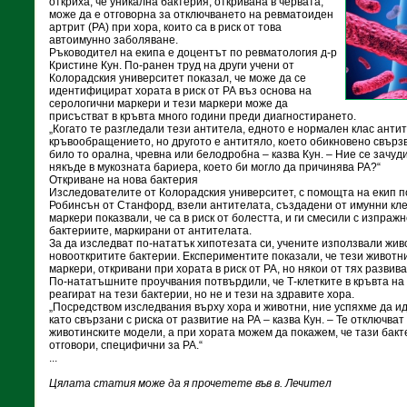
откриха, че уникална бактерия, откривана в червата,
може да е отговорна за отключването на ревматоиден
артрит (РА) при хора, които са в риск от това
автоимунно заболяване.
Ръководител на екипа е доцентът по ревматология д-р
Кристине Кун. По-ранен труд на други учени от
Колорадския университет показал, че може да се
идентифицират хората в риск от РА въз основа на
серологични маркери и тези маркери може да
присъстват в кръвта много години преди диагностирането.
„Когато те разгледали тези антитела, едното е нормален клас анти
кръвообращението, но другото е антитяло, което обикновено свързв
било то орална, чревна или белодробна – казва Кун. – Ние се зачу
някъде в мукозната бариера, което би могло да причинява РА?“
Откриване на нова бактерия
Изследователите от Колорадския университет, с помощта на екип п
Робинсън от Станфорд, взели антителата, създадени от имунни кле
маркери показвали, че са в риск от болестта, и ги смесили с изпражн
бактериите, маркирани от антителата.
За да изследват по-нататък хипотезата си, учените използвали жив
новооткритите бактерии. Експериментите показали, че тези животн
маркери, откривани при хората в риск от РА, но някои от тях развив
По-нататъшните проучвания потвърдили, че Т-клетките в кръвта на
реагират на тези бактерии, но не и тези на здравите хора.
„Посредством изследвания върху хора и животни, ние успяхме да 
като свързани с риска от развитие на РА – казва Кун. – Те отключва
животинските модели, а при хората можем да покажем, че тази бакт
отговори, специфични за РА.“
...
Цялата статия може да я прочетете във в. Лечител