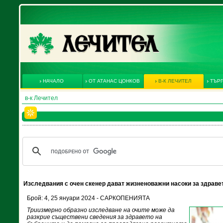
НАЧАЛО
ОТ АТАНАС ЦОНКОВ
В-К ЛЕЧИТЕЛ
ТЪРГ
в-к Лечител
Изследвания с очен скенер дават жизненоважни насоки за здраве
Брой: 4, 25 януари 2024 - САРКОПЕНИЯТА
Триизмерно образно изследване на очите може да
разкрие съществени сведения за здравето на