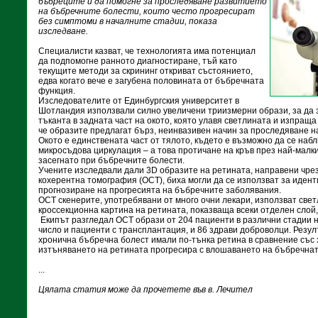
бъбреците и да помогне за проследяване развитието
на бъбречните болести, които често прогресират
без симптоми в началните стадии, показа
изследване.
Специалисти казват, че технологията има потенциал
да подпомогне ранното диагностиране, тъй като
текущите методи за скрининг откриват състоянието,
едва когато вече е загубена половината от бъбречната
функция.
Изследователите от Единбургския университет в
Шотландия използвали силно увеличени триизмерни образи, за да 
тъканта в задната част на окото, която улавя светлината и изпраща 
че образите предлагат бърз, неинвазивен начин за проследяване н
Окото е единствената част от тялото, където е възможно да се наб
микросъдова циркулация – а това протичане на кръв през най-малки
засегнато при бъбречните болести.
Учените изследвали дали 3D образите на ретината, направени чрез
кохерентна томография (ОСТ), биха могли да се използват за иден
прогнозиране на прогресията на бъбречните заболявания.
ОСТ скенерите, употребявани от много очни лекари, използват све
кроссекционна картина на ретината, показваща всеки отделен слой,
Екипът разгледал ОСТ образи от 204 пациенти в различни стадии н
число и пациенти с трансплантация, и 86 здрави доброволци. Резул
хронична бъбречна болест имали по-тънка ретина в сравнение със з
изтъняването на ретината прогресира с влошаването на бъбречнат
...
Цялата статия може да прочетете във в. Лечител