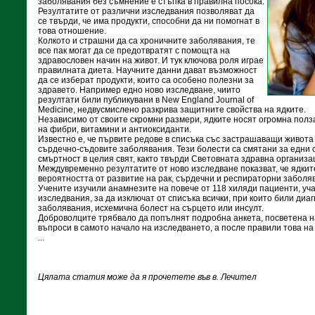
заболявания без съмнение е стъпка в правилна посока.
Резултатите от различни изследвания позволяват да
се твърди, че има продукти, способни да ни помогнат в
това отношение.
Колкото и страшни да са хроничните заболявания, те
все пак могат да се предотвратят с помощта на
здравословен начин на живот. И тук ключова роля играе
правилната диета. Научните данни дават възможност
да се изберат продукти, които са особено полезни за
здравето. Например едно ново изследване, чиито
резултати били публикувани в New England Journal of
Medicine, недвусмислено разкрива защитните свойства на ядките.
Независимо от своите скромни размери, ядките носят огромна полза
на фибри, витамини и антиоксиданти.
Известно е, че първите редове в списъка със застрашаващи живота
сърдечно-съдовите заболявания. Тези болести са смятани за едни 
смъртност в целия свят, както твърди Световната здравна организа
Междувременно резултатите от ново изследване показват, че ядкит
вероятността от развитие на рак, сърдечни и респираторни заболя
Учените изучили анамнезите на повече от 118 хиляди пациенти, уч
изследвания, за да изключат от списъка всички, при които били диа
заболявания, исхемична болест на сърцето или инсулт.
Доброволците трябвало да попълнят подробна анкета, посветена на
въпроси в самото начало на изследването, а после правили това на 
...
Цялата статия може да я прочетете във в. Лечител