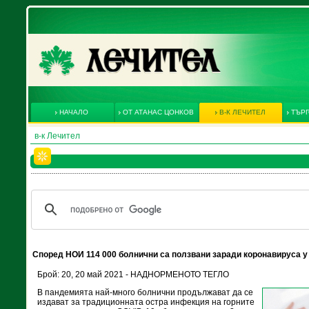
НАЧАЛО
ОТ АТАНАС ЦОНКОВ
В-К ЛЕЧИТЕЛ
ТЪРГ
в-к Лечител
Според НОИ 114 000 болнични са ползвани заради коронавируса у
Брой: 20, 20 май 2021 - НАДНОРМЕНОТО ТЕГЛО
В пандемията най-много болнични продължават да се
издават за традиционната остра инфекция на горните