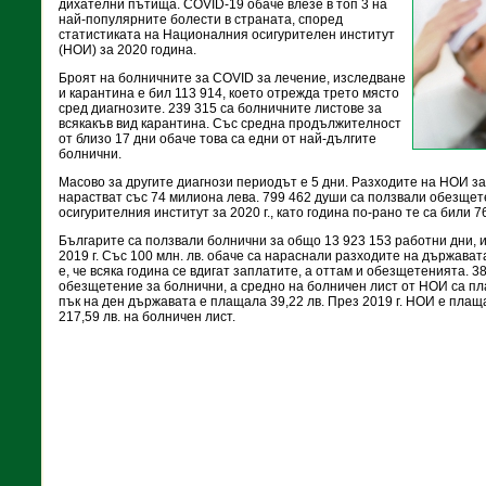
дихателни пътища. COVID-19 обаче влезе в топ 3 на
най-популярните болести в страната, според
статистиката на Националния осигурителен институт
(НОИ) за 2020 година.
Броят на болничните за COVID за лечение, изследване
и карантина е бил 113 914, което отрежда трето място
сред диагнозите. 239 315 са болничните листове за
всякакъв вид карантина. Със средна продължителност
от близо 17 дни обаче това са едни от най-дългите
болнични.
Масово за другите диагнози периодът е 5 дни. Разходите на НОИ за
нарастват със 74 милиона лева. 799 462 души са ползвали обезщет
осигурителния институт за 2020 г., като година по-рано те са били 7
Българите са ползвали болнични за общо 13 923 153 работни дни, и
2019 г. Със 100 млн. лв. обаче са нараснали разходите на държава
е, че всяка година се вдигат заплатите, а оттам и обезщетенията. 38
обезщетение за болнични, а средно на болничен лист от НОИ са пла
пък на ден държавата е плащала 39,22 лв. През 2019 г. НОИ е плаща
217,59 лв. на болничен лист.