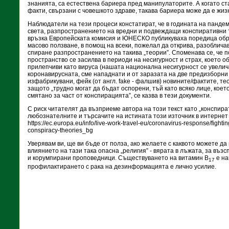
знанията, са естествена бариера пред манипулаторите. А когато ст
факти, свързани с човешкото здраве, такава бариера може да е жи
Наблюдатели на тези процеси констатират, че в годината на панде
света, разпространението на вредни и подвеждащи конспиративни т
връзка Европейската комисия и ЮНЕСКО публикуваха поредица об
масово ползване, в помощ на всеки, пожелал да открива, разобличав
спиране разпространението на такива „теории”. Споменава се, че п
пространство се засилва в периоди на несигурност и страх, което о
прилепчиви като вируса (нашата национална несигурност се увелича
коронавирусната, сме нападнати и от заразата на две предизборни 
изфабрикувани, фейк (от англ. fake - фалшив) новините/фактите, те
защото „трудно могат да бъдат оспорени, тъй като всяко лице, което
смятано за част от конспирацията”, се казва в тези документи.
С риск читателят да възприеме автора на този текст като „конспир
любознателните и търсачите на истината този източник в интернет
https://ec.europa.eu/info/live-work-travel-eu/coronavirus-response/fightin
conspiracy-theories_bg
Уверявам ви, ще ви бъде от полза, ако желаете с каквото можете да
влиянието на тази така опасна „религия” - вярата в лъжата, за въз
и корумпирани проповедници. Съществуването на витамин В
е на
17
профилактирането с рака на дезинформацията е лично усилие.