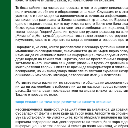
колкото повече ги заглушаваха, толкова повече им вярвахме.
Те бяха тайният ни компас за посоката, в която се движи цивилизов
политическите събития и обществените нагласи. Слушахме ги с отво
усетим, че и тези медии са идеологически източник за информация...
минахме през разкъсаната Желязна завеса и тръгнахме по Европа и
едно от първите неща, които научихме на място бе, че сме били в 
бяхме идеализирали света на капитала и свободната инициатива, б
тежки пороци. Георгий Данелия, грузинско-руският режисьор на вел
„Мимино” и „Не тъгувай”, дефинира това тъжно откритие остроумно 
изумление, каквото в годините на соца се пишеше и говореше против
Парадокс е, че сега, когато разполагаме с всеобщо достъпни наши и
мълниеносно осведомяване, възможността да не бъдем вярно освед
няма как да се извиним с липса на информация - този аргумент оста
други народи на техния хал. Обратно, сега не просто тънем в инфо
затъваме в него. Мнозина се и давят, уловени в мрежи от фалшиви 
конспиративни теории. Плетат ги щатни дезинформатори и платени
псевдоними, но и изненадващо много зле възпитани скучаещи безд
обикновени махленски клюкари, патологични лъжци и психопати...
Мотивите им са различни, но стремежът е общ - да ни дезориентир
ни, да ни разколебаят в изборите ни, да ни настроят срещу конкретн
раси... Да ни направят последователи на вярата в лъжата, представ
Така че е прозрачно ясно,
защо сеячите на тази вяра разчитат на нашето незнание,
неосведоменост, наивност. Знаещият умее да анализира, да сравняв
със запаси от факти и знае къде да търси нови. Авторите на споме
В
са установили, че участниците, които обърнали внимание на п
17
изразили подозрение към достоверността на текста, били хора с до
информационните технологии. И стигат до логичния извод, че обра