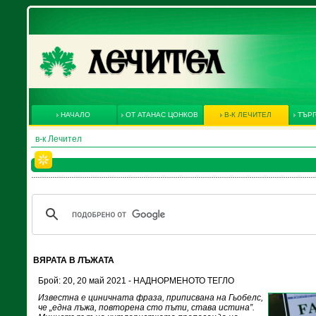
НАЧАЛО
ОТ АТАНАС ЦОНКОВ
В-К ЛЕЧИТЕЛ
ТЪРГ
в-к Лечител
ВЯРАТА В ЛЪЖАТА
Брой: 20, 20 май 2021 - НАДНОРМЕНОТО ТЕГЛО
Известна е циничната фраза, приписвана на Гьобелс,
че „една лъжа, повторена сто пъти, става истина”.