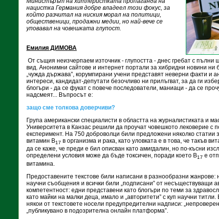
Министърът на хитлеристката пропаганда на
нацистка Германия добре владеел този фокус, за
който разчитал на ниския морал на политици,
общественици, продажни медии, но най-вече се
уповавал на човешката глупост.
Емилия ДИМОВА
От същия неизчерпаем източник - глупостта - днес гребат с пълни
вид. Анонимни сайтове и интернет портали за хибридни новини ни 
„чужда държава”, корумпирани учени представят неверни факти и а
интереси, кандидат-депутати безочливо ни прилъгват, за да ги изб
блогъри - да се фукат с повече последователи, маниаци - да се прочу
надсмеят... Въпросът е:
защо сме толкова доверчиви?
Група американски специалисти в областта на журналистиката и ма
Университета в Канзас решили да проучат човешкото лековерие с 
експеримент. На 750 доброволци били предложени няколко статии 
витамин В
в организма и рака, като уловката е в това, че такъв в
17
да се каже, че преди е бил описван като амигдалин, но по-късни изс
определени условия може да бъде токсичен, поради което В
е отп
17
витамина.
Предоставените текстове били написани в разнообразни жанрове:
научни съобщения и всички били „подписани” от несъществуващи ав
компетентност: едни представени като блогъри по теми за здравосло
като майки на малки деца, имало и „авторитети” с куп научни титли
някои от текстовете носели предупредителни надписи: „непровере
„публикувано в подозрителна онлайн платформа”.