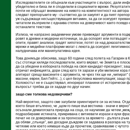
Изследователите се обърнали към участниците с въпрос, дали ин
убедително и биха ли я споделили в социалните мрежи. Резултатите
почти не обръщат внимание на нивото на компетентност на автора 
следват препоръките му - съответно да си закупят и да пият препо
уж съдържащи несъществуващия витамин, за да си осигурят преван
читатели възприели с еднаква степен на доверчивост както псевдо
останалите текстове.
Излиза, че напразно академични умове привеждат аргументи в подк
ровят в древни и модерни източници, за да оспорят или потвърдят 
опити, правят анализи, градят хипотези, потят се над доказателст
мрежи и медийни платформи могат с лекота да осигурят легитимнос
налудничава или манипулативна идея.
Това донякъде обяснява, защо 60 години след полета на Гагарин в
със стотици хиляди последователи, които вярват, че Земята е пло
да са убедени в изборната победа на своя кандидат-президент; за
отричат инфекцията, дори след като тя зарази и уби милиони хора 
агитират срещу ваксините с аргумента, че чрез тях ще ни „чипират” 
масони, евреи, Бил Гейтс...), с цел безусловна манипулация; защо 
Холокостът не е съществувал, игнорират планини от исторически фа
въпросът трябва да се зададе по друг начин:
защо сме толкова недоверчиви?
Най-вероятно, защото сме загубили ориентирите си за истина. Отда
което беше втълпено, че „щом го пише във вестника - значи е вярно
осъзнали демагогската природа на соца, се научихме да четем „меж
подразбираме истината, прикривана с витиевати изрази и кухи фра
печат не се доверявахме и за прогнозата за времето - дългата ръ
да обяви „слънце”, ако досадни дъждове се задаваха в разгара на т
четяхме или което нямаше къде да прочетем, сравнявахме с чутото