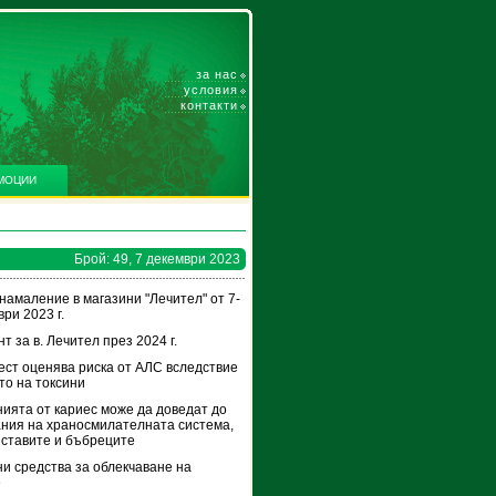
за нас
условия
контакти
МОЦИИ
Брой: 49, 7 декември 2023
намаление в магазини "Лечител" от 7-
ри 2023 г.
т за в. Лечител през 2024 г.
ест оценява риска от АЛС вследствие
то на токсини
ията от кариес може да доведат до
ния на храносмилателната система,
 ставите и бъбреците
и средства за облекчаване на
е