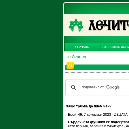
НАЧАЛО
ОТ АТАНАС ЦОН
в-к Лечител
Защо трябва да пием чай?
Брой: 49, 7 декември 2023 - ДЕЦАТ
Сърдечната функция се подобряв
като черния, зеления и хибискуса (ка