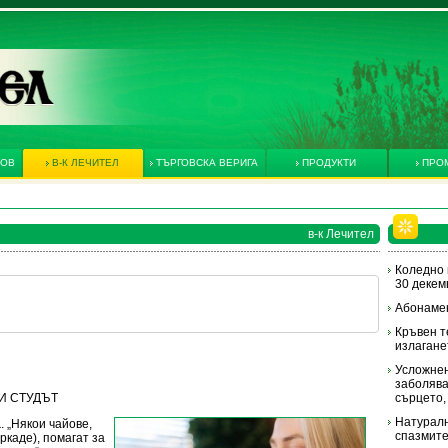
КОВ
В-К ЛЕЧИТЕЛ
ТЪРГОВСКА ВЕРИГА
ПРОДУКТИ
ПРО
в-к Лечител
Коледно 
30 декемв
Абонамен
Кръвен т
излагане
Усложнен
заболява
А И СТУДЪТ
сърцето,
Натуралн
а
. „Някои чайове,
спазмит
ркаде), помагат за