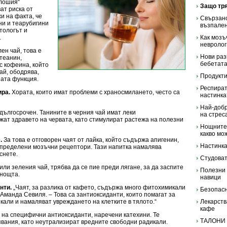
„лошия“
Защо тря
ат риска от
и на факта, че
Свързано
и и теарубигини
възпале
етологът и
.
Как мозъ
невролог
ен чай, това е
Нови раз
-теанин,
бебетат
с кофеина, който
ай, ободрява,
Продукти
ната функция.
Респират
ра.
Хората, които имат проблеми с храносмилането, често са
настинка
Най-добр
 дългосрочен. Танините в черния чай имат леки
на стрес
жат здравето на червата, като стимулират растежа на полезни
Нощните 
какво мо
.
За това е отговорен чаят от лайка, който съдържа апигенин,
Настинка
 определени мозъчни рецептори. Тази напитка намалява
уснете.
Студоват
 или зеления чай, трябва да се пие преди лягане, за да заспите
Полезни 
 нощта.
навици
нти.
„Чаят, за разлика от кафето, съдържа много фитохимикали
Безопасн
Аманда Севиля. – Това са зантиоксиданти, които помагат за
али и намаляват увреждането на клетките в тялото.“
Лекарств
кафе
т на специфични антиоксиданти, наречени катехини. Те
ТАЛОНИ
явания, като неутрализират вредните свободни радикали.