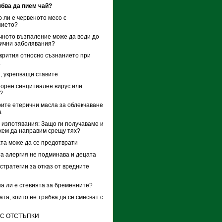
бва да пием чай?
 ли е червеното месо с
нието?
чното възпаление може да води до
ични заболявания?
крития относно съзнанието при
а
, укрепващи ставите
орен синцитиален вирус или
?
ите етерични масла за облекчаване
а
изпотявания: Защо ги получаваме и
жем да направим срещу тях?
та може да се предотврати
а алергия не подминава и децата
стратегии за отказ от вредните
а ли е стевията за бременните?
ата, които не трябва да се смесват с
 С ОТСТЪПКИ