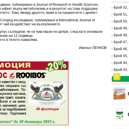
ване, публикувано в Journal of Research in Health Sciences,
Брой 52,
р ефект върху метаболизма и в резултат на това поддържа
глото. Това, между другото, важи и за пациентите с диабет.
Брой 51,
Според изследване, публикувано в International Journal of
Брой 50,
ият чай въздействат на възпалението.
Брой 49,
упус съобщили, че се чувствали по-добре, след като изпивали
Брой 48,
ение на 12 седмици.
ето в тялото намалява.
Брой 47,
Ивелин ПЕНКОВ
Брой 46,
Брой 45,
Брой 44,
Брой 43,