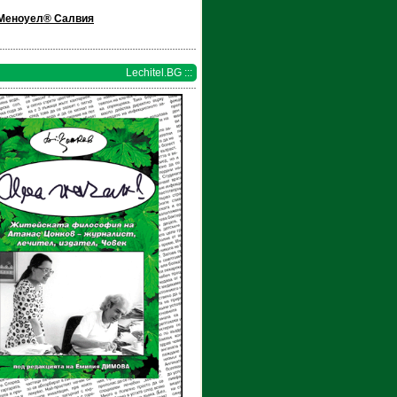
Меноуел® Салвия
Lechitel.BG :::