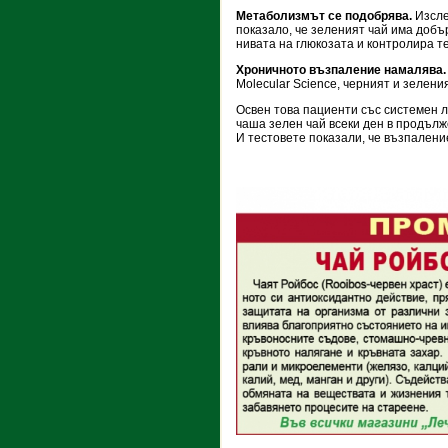
Метаболизмът се подобрява.
Изслед
показало, че зеленият чай има добъ
нивата на глюкозата и контролира те
Хроничното възпаление намалява.
Molecular Science, черният и зелен
Освен това пациенти със системен л
чаша зелен чай всеки ден в продълж
И тестовете показали, че възпалени