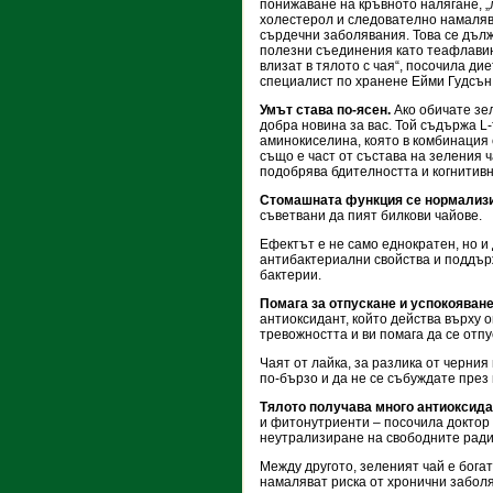
понижаване на кръвното налягане, 
холестерол и следователно намаляв
сърдечни заболявания. Това се дълж
полезни съединения като теафлавин
влизат в тялото с чая“, посочила ди
специалист по хранене Ейми Гудсън
Умът става по-ясен.
Ако обичате зел
добра новина за вас. Той съдържа L
аминокиселина, която в комбинация 
също е част от състава на зеления ч
подобрява бдителността и когнитив
Стомашната функция се нормализи
съветвани да пият билкови чайове.
Ефектът е не само еднократен, но и
антибактериални свойства и поддър
бактерии.
Помага за отпускане и успокояване
антиоксидант, който действа върху
тревожността и ви помага да се отп
Чаят от лайка, за разлика от черния
по-бързо и да не се събуждате през
Тялото получава много антиоксида
и фитонутриенти – посочила доктор 
неутрализиране на свободните радик
Между другото, зеленият чай е бога
намаляват риска от хронични забол