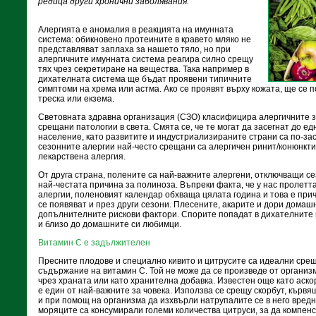
редица други хронични заболявания.
Алергията е аномалия в реакцията на имунната
система: обикновено протеините в кравето мляко не
представляват заплаха за нашето тяло, но при
алергичните имунната система реагира силно срещу
тях чрез секретиране на вещества. Така например в
дихателната система ще бъдат проявени типичните
симптоми на хрема или астма. Ако се проявят върху кожата, ще се 
треска или екзема.
Световната здравна организация (СЗО) класифицира алергичните з
срещани патологии в света. Смята се, че те могат да засегнат до ед
население, като развитите и индустриализираните страни са по-за
сезонните алергии най-често срещани са алергичен ринит/конюнкти
лекарствена алергия.
От друга страна, полените са най-важните алергени, отключващи се
най-честата причина за полиноза. Въпреки факта, че у нас пролетт
алергии, поленовият календар обхваща цялата година и това е прич
се появяват и през други сезони. Плесените, акарите и дори дома
допълнителните рискови фактори. Спорите попадат в дихателните 
и близо до домашните си любимци.
Витамин С е задължителен
Пресните плодове и специално кивито и цитрусите са идеални срещ
съдържание на витамин С. Той не може да се произведе от организм
чрез храната или като хранителна добавка. Известен още като аско
е един от най-важните за човека. Използва се срещу скорбут, кървя
и при помощ на организма да изхвърли натрупалите се в него вред
моряците са консумирали големи количества цитруси, за да компен