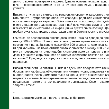
дългото време, прекарано в морето. Една от основните характерис
е, че тя е водоразтворима и не се натрупва в организма, а излишно
урината.
Витаминът участва в синтеза на колаген, отговорен е за костите и 
капилярите, неутрализира опасните свободни радикали и намалява
простуден и вирусен характер. Той е силен антиоксидант, който де
очите и сърдечно-съдовата система и най-вече укрепва имунната с
и тежестта на симптомите на инфекции на дихателните пътища. Де
груба и суха кожа, трудно зарастващи рани и болки в костите и муск
Счита се, че безопасната дневна доза, която няма да доведе до пр
между 500 и 2000 мг. Препоръчителният дневен прием зависи от въ
състояние и пола. За жени е между 80 и 100 мг дневно, като това ко
мг при кърмачки. За мъже оптималното количество е между 100 и 12
или за превенция на грипоподобни симптоми може да приемате и п
доза. Пушачите и приемащите по-големи количества алкохол се нуж
витамин C. При децата според възрастта и здравословното им съст
педиатър.
Високи стойности на витамин С има и в дребните плодове като каси
броколите и карфиола, обикновените и лютите чушки, магданоза и н
ананас, папая, гуава. Доматите също са храна, която значително б
имунната система, благодарение на високото си съдържание на вита
предпазват тялото от атаки на алергени във въздуха. Освен това и
защитен ефект.
...
Цялата статия може да я прочетете във в. Лечител