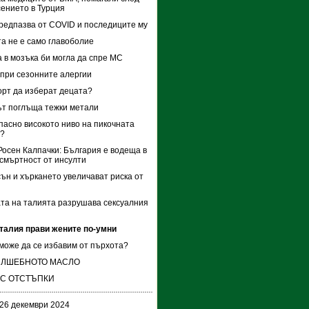
ението в Турция
редпазва от COVID и последиците му
а не е само главоболие
 в мозъка би могла да спре МС
при сезонните алергии
орт да изберат децата?
т поглъща тежки метали
пасно високото ниво на пикочната
а?
 Росен Калпачки: България е водеща в
 смъртност от инсулти
ън и хъркането увеличават риска от
та на талията разрушава сексуалния
талия прави жените по-умни
може да се избавим от пърхота?
ВЪЛШЕБНОТО МАСЛО
 С ОТСТЪПКИ
 26 декември 2024