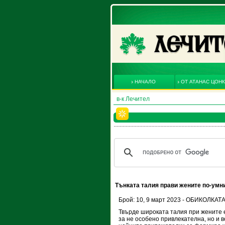
НАЧАЛО
ОТ АТАНАС ЦОН
в-к Лечител
Тънката талия прави жените по-умн
Брой: 10, 9 март 2023 - ОБИКОЛКА
Твърде широката талия при жените 
за не особено привлекателна, но и во