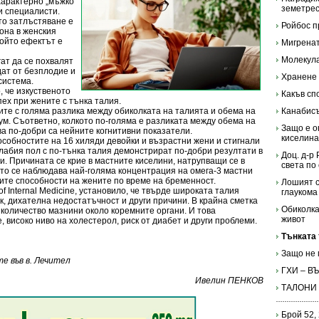
характерно „мъжко
земетрес
и специалисти.
то затлъстяване е
Ройбос п
она в женския
който ефектът е
Мигренат
Молекула
гат да се похвалят
дат от безплодие и
Хранене 
система.
 че изкуственото
Какъв сп
ех при жените с тънка талия.
те с голяма разлика между обиколката на талията и обема на
Канабисъ
м. Съответно, колкото по-голяма е разликата между обема на
Защо е о
ва по-добри са нейните когнитивни показатели.
киселин
особностите на 16 хиляди девойки и възрастни жени и стигнали
слабия пол с по-тънка талия демонстрират по-добри резултати в
Доц. д-р
и. Причината се крие в мастните киселини, натрупващи се в
света по
ото се наблюдава най-голяма концентрация на омега-3 мастни
ите способности на жените по време на бременност.
Лошият с
of Internal Medicine, установило, че твърде широката талия
глаукома
к, дихателна недостатъчност и други причини. В крайна сметка
Обиколка
количество мазнини около коремните органи. И това
живот
 високо ниво на холестерол, риск от диабет и други проблеми.
Тънката 
Защо не 
е във в. Лечител
ГХИ – 
Ивелин ПЕНКОВ
ТАЛОНИ
Брой 52,