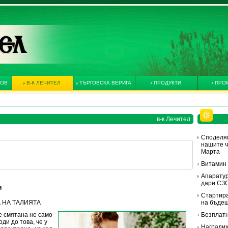
КОВ
В-К ЛЕЧИТЕЛ
ТЪРГОВСКА ВЕРИГА
ПРОДУКТИ
ПРО
в-к Лечител
Споделям
нашите ч
Марта
Витамин
Апаратур
дари СЗ
и
Стартира
ТА НА ТАЛИЯТА
на бъдещ
е смятана не само
Безплатн
ди до това, че у
Наградих