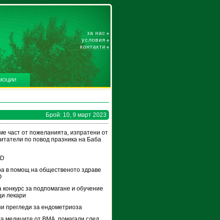
за нас
условия
контакти
МОЦИИ
Брой: 10, 9 март 2023
е част от пожеланията, изпратени от
итатели по повод празника на Баба
 D
а в помощ на общественото здраве
О
 конкурс за подпомагане и обучение
и лекари
и прегледи за ендометриоза
а медиците от ВМА, помагали след