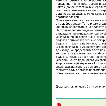
нейните притежателки се формира 
поведение”. Поне така твърдят няко
Както е добре известно, висцерално
свързано с увеличение на тестостер
организъм, за разлика от мъжкия, в 
противоположен.
Освен това жените с тънка талия мо
с по-добро здраве. Те по-рядко стра
хронични заболявания на половата 
Неотдавнашно изследване показало,
оплождане преминава с по-голям усп
Изследвания показали също, че жени
бедрата притежават особено остър у
бедрата и талията на жената, толко
В свое изследване учени изучили сп
до извода, че представителките на 
тестовете за умствените способност
бедрата. Именно в тази част на тял
киселини, които подобряват умствен
А проучване, публикувано в Archives 
увеличава шансовете за смърт от ра
голямата талия показва прекомерно 
обикновено е свързано с възпаление,
...
Цялата статия може да я прочетет