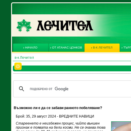
НАЧАЛО
ОТ АТАНАС ЦОНКОВ
В-К ЛЕЧИТЕЛ
ТЪРГ
в-к Лечител
Възможно ли е да се забави ранното побеляване?
Брой: 35, 29 август 2024 - ВРЕДНИТЕ НАВИЦИ
Стареенето е неизбежен процес, чийто външен
признак е появата на бели косми. Не се очаква това