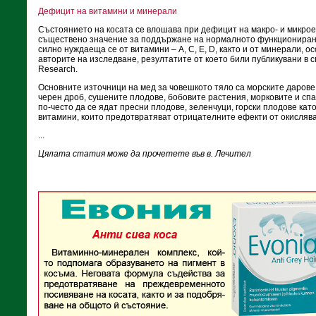
Дефицит на витамини и минерали
Състоянието на косата се влошава при дефицит на макро- и микрое
съществено значение за поддържане на нормалното функциониране
силно нуждаеща се от витамини – A, C, E, D, както и от минерали, о
авторите на изследване, резултатите от което били публикувани в сп.
Research.
Основните източници на мед за човешкото тяло са морските дарове,
черен дроб, сушените плодове, бобовите растения, морковите и сп
по-често да се ядат пресни плодове, зеленчуци, горски плодове ка
витамини, които предотвратяват отрицателните ефекти от окисляв
...
Цялата статия може да прочетете във в. Лечител