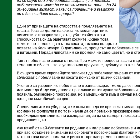
да се случи до 30-40-годишна възраст, но понякога
побеляването може да се появи много по-рано – до 24-
30-годишна възраст. Какви са причините и възможно
ли е да се забави този процес?
Един от признаците на старостта е побеляването на
косата. Това се дължи на факта, че меланоцитните
пигменти, отговорни за цвета, губят свойствата и
способността си да оцветяват космите. Освен това
колкото по-тъмен е цветът на косата, толкова по-ярка е
появата на бели кичури. В допълнение, процесът на побеляване се
и витамини. Поради липсата им се променя не само цветът, но и стр
Типът побеляване зависи от пола. При мъжете процесът засяга пър
теменната област – това установило проучване, публикувано в сп. Ana
В същото време европейците започват да побеляват по-рано от ази
сблъскват с побеляване на косата по-късно от всички останали.
Учените са уверени, че побеляване в ранна възраст може да се поя
или може да бъде следствие от различни автоимунни заболявания. Б
появила, обикновено прогресира, но в медицината има и случаи на 
връщане към обичайния цвят.
Специалистите са убедени, че е възможно да се привлекат мелано
космените фоликули и по този начин да се премахне преждевремен
необходими допълнителни изследвания, за да се намерят лекарств
предишния цвят.
Ако някой от най-близките ви роднини е имал ранно побеляване и и
при вас, обърнете внимание на основните провокиращи фактори и п
като по този начин намалите риска от преждевременна поява на бел