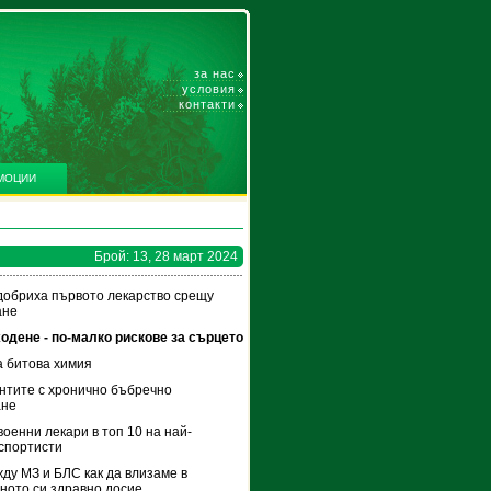
за нас
условия
контакти
МОЦИИ
Брой: 13, 28 март 2024
обриха първото лекарство срещу
ане
одене - по-малко рискове за сърцето
 битова химия
нтите с хронично бъбречно
ане
оенни лекари в топ 10 на най-
спортисти
ду МЗ и БЛС как да влизаме в
ното си здравно досие