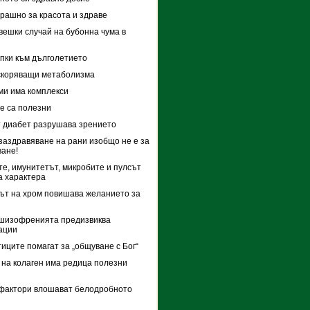
рашно за красота и здраве
вешки случай на бубонна чума в
пки към дълголетието
скоряващи метаболизма
и има комплекси
е са полезни
 диабет разрушава зрението
заздравяване на рани изобщо не е за
ане!
е, имунитетът, микробите и пулсът
а характера
т на хром повишава желанието за
 шизофренията предизвиква
ации
иците помагат за „общуване с Бог“
на колаген има редица полезни
фактори влошават белодробното