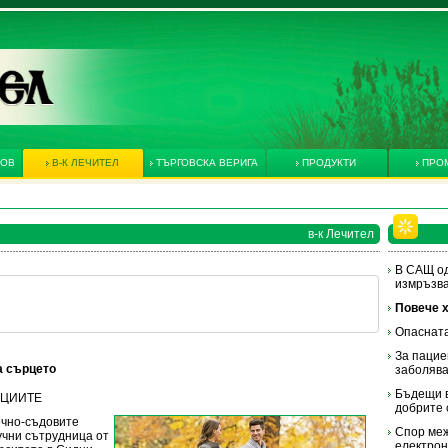
КОВ
В-К ЛЕЧИТЕЛ
ТЪРГОВСКА ВЕРИГА
ПРОДУКТИ
ПРО
в-к Лечител
В САЩ од
измръзв
Повече х
Опасната
За пацие
а сърцето
заболяв
Бъдещи в
НАЦИИТЕ
добрите 
ечно-съдовите
Спор меж
учни сътрудница от
електрон