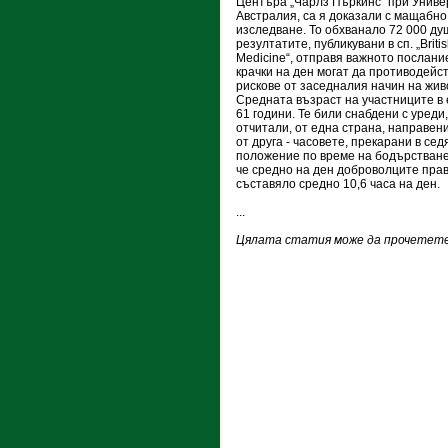
Центъра „Чарлз Пъркинс“ при Униве
Австралия, са я доказали с мащабно
изследване. То обхванало 72 000 ду
резултатите, публикувани в сп. „Britis
Medicine“, отправя важното послание
крачки на ден могат да противодейс
рискове от заседналия начин на жив
Средната възраст на участниците в
61 години. Те били снабдени с уреди,
отчитали, от една страна, направени
от друга - часовете, прекарани в с
положение по време на бодърстване
че средно на ден доброволците прав
съставяло средно 10,6 часа на ден.
...
Цялата статия може да прочетете 