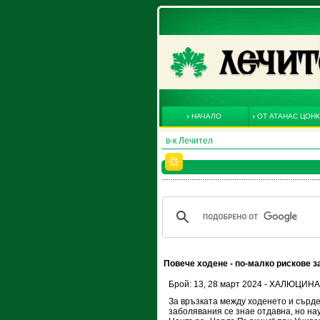
НАЧАЛО
ОТ АТАНАС ЦОН
в-к Лечител
Повече ходене - по-малко рискове з
Брой: 13, 28 март 2024 - ХАЛЮЦИ
За връзката между ходенето и сърд
заболявания се знае отдавна, но на