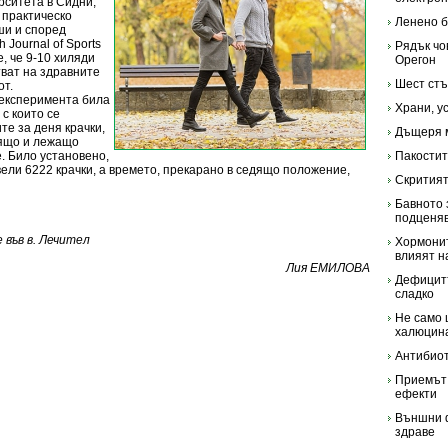
рситета в Сидни,
 практическо
Ленено б
ши и според
h Journal of Sports
Рядък чо
, че 9-10 хиляди
Орегон
тват на здравните
Шест стъ
от.
 експеримента била
Храни, у
 с които се
те за деня крачки,
Дъщеря м
едящо и лежащо
. Било установено,
Пакостит
ели 6222 крачки, а времето, прекарано в седящо положение,
Скритият
Бавното 
подценяв
във в. Лечител
Хормонит
влияят н
Лия ЕМИЛОВА
Дефицитъ
сладко
Не само
халюцин
Антибиот
Приемът 
ефекти
Външни 
здраве