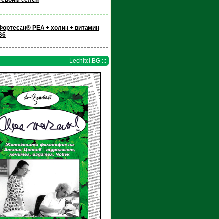
усвоим селен
Фортесан® PEA + холин + витамин
В6
Lechitel.BG :::