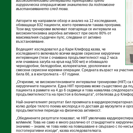
високоинтензивни интервални тренировки преди
хирургическа операция може значително да подпомогне
възстановяването след това.
Авторите му направили обзор и анализ на 12 изследвания,
обхващащи 832 пациенти, които преминали такава програма.
Този вид тренировки включват повтарящи се интервали на
високоинтензивна аеробна активност при около 80% от
максималния сърдечен пулс, следвани от активно
възстановяване.
Водещият изследовател д-р Кари Клифорд казва, че
изследването включвало всички видове сериозни хирургични
интервенции (тези с очаквана продължителност над 2 часа
или очаквана загуба на кръв над 500 мл) и обхващало
чернодробни, белодробни, колоректални, урологични и
смесени сериозни коремни операции. Средната възраст на участни
била 66, а в контролната – 67 години.
„Открихме, че високоинтензивните интервални тренировки (HIIT) са
хирургичните пациенти. Една HIIT програма може съществено да п
пациента в рамките на 4 до 6 седмици и това намалява следоперат
продължителността на престоя в болницата“, отбелязва д-р Клифо
Най-значителният резултат бил промяната в кардиореспираторната
колко добре тялото поема кислород и го доставя до мускулите и орг
продължителни периоди на физическа активност.
„Обединените резултати показват, че HIIT увеличава кардиореспир
мл/мин/кг. Това не само е много различно от стандартните хирургичн
значимо – знаем, че това ниво на повишаване е свързано с по-нисъ
постоперативни изходи“, казва изследователката.