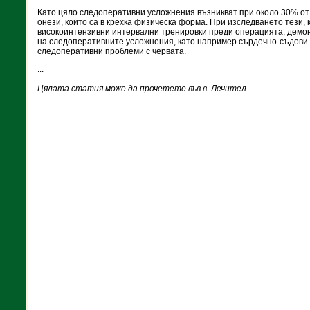
Като цяло следоперативни усложнения възникват при около 30% от
онези, които са в крехка физическа форма. При изследването тези,
високоинтензивни интервални тренировки преди операцията, дем
на следоперативните усложнения, като например сърдечно-съдови
следоперативни проблеми с червата.
...
Цялата статия може да прочетете във в. Лечител