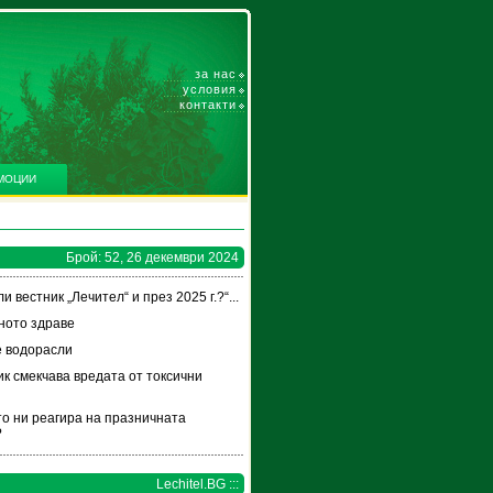
за нас
условия
контакти
МОЦИИ
Брой: 52, 26 декември 2024
и вестник „Лечител“ и през 2025 г.?“...
ното здраве
 водорасли
к смекчава вредата от токсични
и
то ни реагира на празничната
?
Lechitel.BG :::