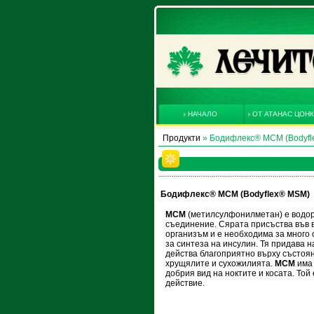
НАЧАЛО
ОТ АТАНАС ЦОН
Продукти
» Бодифлекс® МСМ (Bodyfl
Бодифлекс® МСМ (Bodyflex® MSM)
МСМ
(метилсулфонилметан) е водо
съединение. Сярата присъства във в
организъм и е необходима за много 
за синтеза на инсулин. Тя придава н
действа благоприятно върху състоян
хрущялите и сухожилията.
МСМ
има 
добрия вид на ноктите и косата. Той
действие.