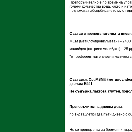
Препоръчително е по време на упо
големи количества вода, както и изт
подпомагат абсорбирането му от ор
Състав в препоръчителната дневна 
МСМ (метилсулфонилметан) – 2400
молибден (натриев молибдат) – 25 µ
*от референтните дневни количеств
Съставки:
OptiMSM®
(метилсулфон
диоксид Е551
Не съдържа лактоза, глутен, подсл
Препоръчителна дневна доза:
по 1-2 таблетки два пъти дневно с о
Не се препоръчва за бременни, кър