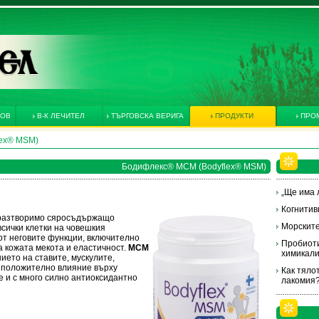
КОВ
В-К ЛЕЧИТЕЛ
ТЪРГОВСКА ВЕРИГА
ПРОДУКТИ
ПРО
ex® MSM)
Бодифлекс® МСМ (Bodyflex® MSM)
„Ще има л
Когнитив
разтворимо сяросъдържащо
Морските
сички клетки на човешкия
от неговите функции, включително
Пробиоти
а кожата мекота и еластичност.
МСМ
химикал
ието на ставите, мускулите,
положително влияние върху
Как тяло
 е и с много силно антиоксидантно
лакомия