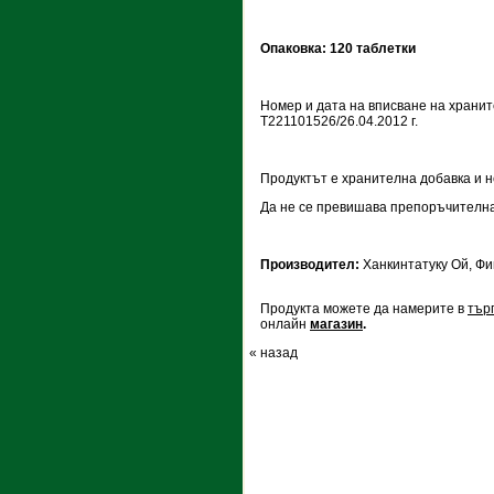
Опаковка: 120 таблетки
Номер и дата на вписване на храните
Т221101526/26.04.2012 г.
Продуктът е хранителна добавка и н
Да не се превишава препоръчителна
Производител:
Ханкинтатуку Oй, Ф
Продукта можете да намерите в
тър
онлайн
магазин
.
« назад