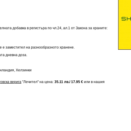
лната добавка в регистъра по чл.24, ал.1 от Закона за храните:
е е заместител на разнообразното хранене.
та дневна доза.
инландия, Хелзинки
говска верига
"Лечител" на цена:
35.11 лв./ 17.95 €
или в нашия