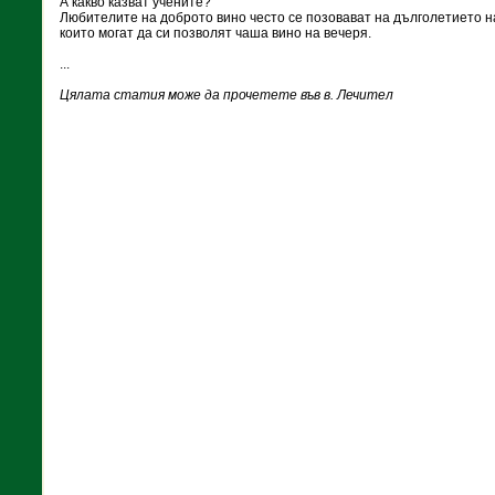
А какво казват учените?
Любителите на доброто вино често се позовават на дълголетието н
които могат да си позволят чаша вино на вечеря.
...
Цялата статия може да прочетете във в. Лечител