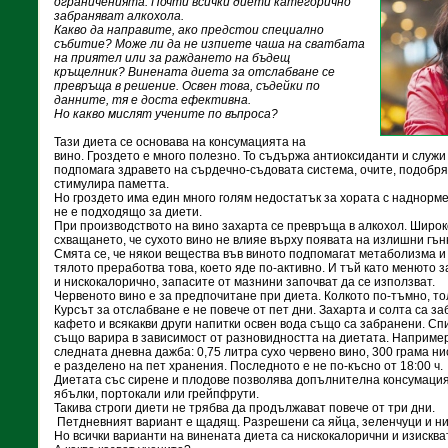
ограниченията. Почти всички диети категорично
забраняват алкохола.
Какво да направите, ако предстои специално
събитие? Може ли да не изпиете чаша на сватбата
на приятел или за раждането на бъдещ
кръщелник? Винената диета за отслабване се
превръща в решение. Освен това, съдейки по
данните, тя е доста ефективна.
Но какво мислят учените по въпроса?
Тази диета се основава на консумацията на
вино. Гроздето е много полезно. То съдържа антиоксиданти и служи
подпомага здравето на сърдечно-съдовата система, очите, подобря
стимулира паметта.
Но гроздето има един много голям недостатък за хората с наднормен
не е подходящо за диети.
При производството на вино захарта се превръща в алкохол. Широ
схващането, че сухото вино не влияе върху появата на излишни гън
Смята се, че някои вещества във виното подпомагат метаболизма и
тялото преработва това, което яде по-активно. И тъй като менюто з
и нискокалорично, запасите от мазнини започват да се използват.
Червеното вино е за предпочитане при диета. Колкото по-тъмно, то
Курсът за отслабване е не повече от пет дни. Захарта и солта са за
кафето и всякакви други напитки освен вода също са забранени. С
също варира в зависимост от разновидността на диетата. Наприме
следната дневна дажба: 0,75 литра сухо червено вино, 300 грама н
е разделено на пет хранения. Последното е не по-късно от 18:00 ч
Диетата със сирене и плодове позволява допълнителна консумация
ябълки, портокали или грейпфрути.
Такива строги диети не трябва да продължават повече от три дни.
Петдневният вариант е щадящ. Разрешени са яйца, зеленчуци и ни
Но всички варианти на винената диета са нискокалорични и изисква