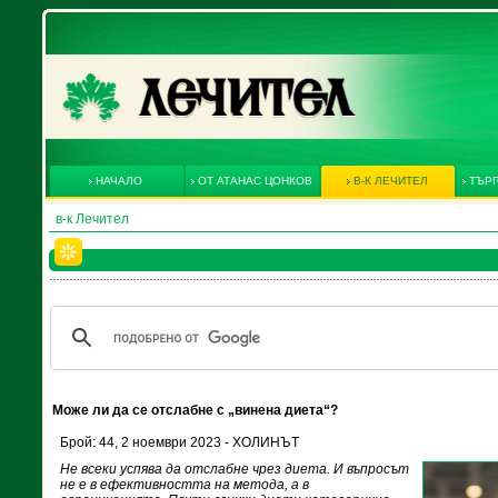
НАЧАЛО
ОТ АТАНАС ЦОНКОВ
В-К ЛЕЧИТЕЛ
ТЪРГ
в-к Лечител
Може ли да се отслабне с „винена диета“?
Брой: 44, 2 ноември 2023 - ХОЛИНЪТ
Не всеки успява да отслабне чрез диета. И въпросът
не е в ефективността на метода, а в