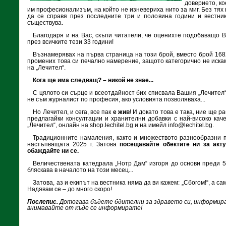
доверието, ко
им професионализъм, на който не изневериха нито за миг. Без тя
да се справя през последните три и половина години и вестни
съществува.
Благодаря и на Вас, скъпи читатели, че оценихте подобаващо В
през всичките тези 33 години!
Възнамерявах на първа страница на този брой, вместо брой 1682
промених това си печално намерение, защото категорично не иска
на „Лечител“.
Кога ще има следващ? – никой не знае...
С цялото си сърце и всеотдайност бих списвала Вашия „Лечител“
не съм журналист по професия, ако условията позволяваха...
Но Лечител, и сега, все пак
е жив
! И докато това е така, ние ще р
предлагайки консултации и хранителни добавки с най-високо кач
„Лечител“, онлайн на shop.lechitel.bg и на имейл info@lechitel.bg.
Традиционните намаления, както и множеството разнообразни п
настъпващата 2025 г. Затова
посещавайте обектите ни за акт
обаждайте ни се.
Величествената катедрала „Нотр Дам“ изгоря до основи преди 5 
бляскава в началото на този месец...
Затова, аз и екипът на вестника няма да ви кажем: „Сбогом!“, а са
Надявам се – до много скоро!
Послепис.
Дотогава бъдете бдителни за здравето си, информира
внимавайте от къде се информирате!