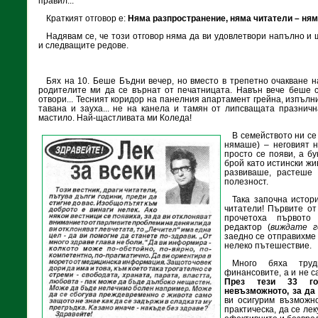
правил...
Краткият отговор е:
Няма разпространение, няма читатели – ням
Надявам се, че този отговор няма да ви удовлетвори напълно и
и следващите редове.
Бях на 10. Беше Бъдни вечер, но вместо в трепетно очак­ване н
родителите ми да се върнат от печатницата. Навън вече беше с
отвори... Тесният коридор на панелния апартамент грейна, изпълни
тавана и зауха... не на канела и тамян от липсващата празнична
мастило. Най-щастливата ми Коледа!
В семейството ни се
нямаше) – неговият н
просто се появи, а бу
брой като истински жи
развиваше, растеше
полезност.
Така започна истор
читатели! Първите от 
прочетоха първото 
редактор (
виждате г
заедно се отправихме 
нелеко пътешествие.
Много бяха труд
финансовите, а и не с
През тези 33 го
невъзможното, за да
ви осигурим възможно
практическа, да се ле