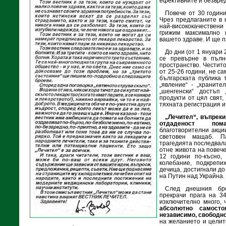
ефективните и безвре
Повече от 30 годин
Чрез предлаганите в 
най-висококачествен
грижим максимално 
вашето здраве. И ще пр
До дни (от 1 януари 
се превърне в пълн
пространство. Честито
от 25-26 години, не с
българската публика 
„явление“ - „храните
„шенгенски“ достъп
продукти от цял свят,
тяхната регистрация и 
„Лечител“, въпрек
отдаденост пома
благотворителни акци
световен мащаб. 
трагедията последвала
отне живота на повече
12 години по-късно,
колебание, подкреп
дечица, достигнали до
на Путин над Украйна.
След днешния бр
прекрачи прага на 34
изключително много, 
абсолютно самосто
независимо, свободн
на желанието и целит