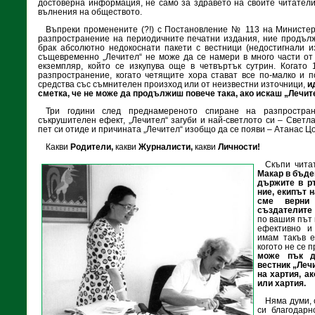
достоверна информация, не само за здравето на своите читатели,
вълнения на обществото.
Въпреки променените (?!) с Постановление № 113 на Министерс
разпространение на периодичните печатни издания, ние продълж
брак абсолютно недокоснати пакети с вестници (недостигнали и
същевременно „Лечител“ не може да се намери в много части от
екземпляр, който се изкупува още в четвъртък сутрин. Когато
разпространение, когато четящите хора стават все по-малко и п
средства със съмнителен произход или от неизвестни източници,
и
сметка, че не може да продължиш повече така, ако искаш „Лечит
Три години след преднамереното спиране на разпростра
съкрушителен ефект, „Лечител“ загуби и най-светлото си – Свет
пет си отиде и причината „Лечител“ изобщо да се появи – Атанас Цо
Какви
Родители,
какви
Журналисти,
какви
Личности!
Скъпи чита
Макар в бъде
държите в ръ
ние, екипът 
сме верни
създателите
по вашия път 
ефективно и
имам такъв е
когото не се 
може пък д
вестник „Леч
на хартия, ак
или хартия.
Няма думи, 
си благодарн