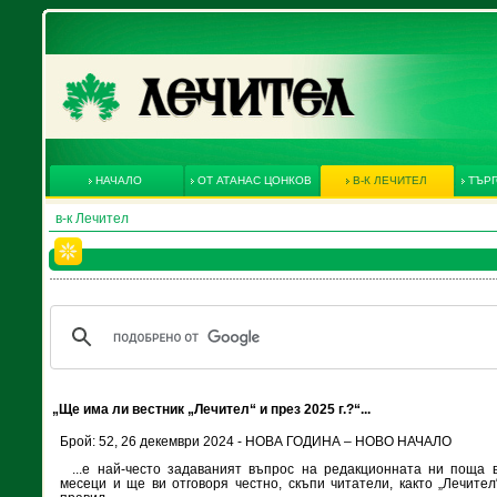
НАЧАЛО
ОТ АТАНАС ЦОНКОВ
В-К ЛЕЧИТЕЛ
ТЪРГ
в-к Лечител
„Ще има ли вестник „Лечител“ и през 2025 г.?“...
Брой: 52, 26 декември 2024 - НОВА ГОДИНА – НОВО НАЧАЛО
...е най-често задаваният въпрос на редакционната ни поща 
месеци и ще ви отговоря честно, скъпи читатели, както „Лечител