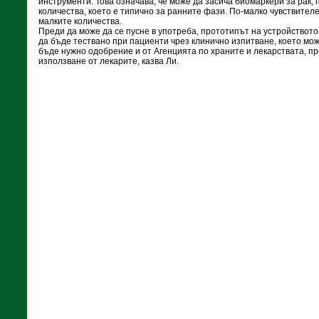
инструменти. Това означава, че може да засича биомаркери за рак,
количества, което е типично за ранните фази. По-малко чувствителе
малките количества.
Преди да може да се пусне в употреба, прототипът на устройството
да бъде тествано при пациенти чрез клинично изпитване, което мож
бъде нужно одобрение и от Агенцията по храните и лекарствата, пр
използване от лекарите, казва Ли.