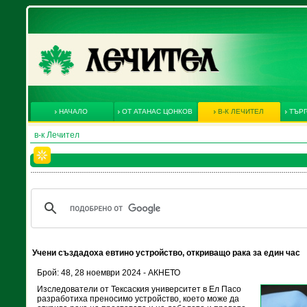
НАЧАЛО
ОТ АТАНАС ЦОНКОВ
В-К ЛЕЧИТЕЛ
ТЪРГ
в-к Лечител
Учени създадоха евтино устройство, откриващо рака за един час
Брой: 48, 28 ноември 2024 - АКНЕТО
Изследователи от Тексаския университет в Ел Пасо
разработиха преносимо устройство, което може да