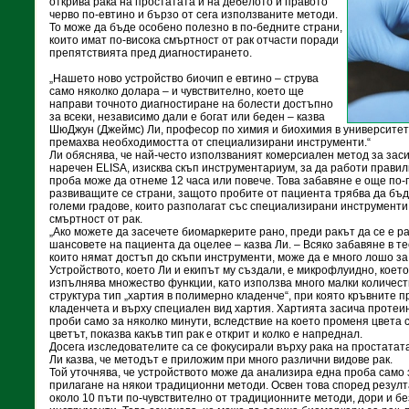
открива рака на простатата и на дебелото и правото
черво по-евтино и бързо от сега използваните методи.
То може да бъде особено полезно в по-бедните страни,
които имат по-висока смъртност от рак отчасти поради
препятствията пред диагностирането.
„Нашето ново устройство биочип е евтино – струва
само няколко долара – и чувствително, което ще
направи точното диагностиране на болести достъпно
за всеки, независимо дали е богат или беден – казва
ШюДжун (Джеймс) Ли, професор по химия и биохимия в университета
премахва необходимостта от специализирани инструменти.“
Ли обяснява, че най-често използваният комерсиален метод за зас
наречен ELISA, изисква скъп инструментариум, за да работи правил
проба може да отнеме 12 часа или повече. Това забавяне е още по-
развиващите се страни, защото пробите от пациента трябва да бъд
големи градове, които разполагат със специализирани инструменти
смъртност от рак.
„Ако можете да засечете биомаркерите рано, преди ракът да се е р
шансовете на пациента да оцелее – казва Ли. – Всяко забавяне в те
които нямат достъп до скъпи инструменти, може да е много лошо за
Устройството, което Ли и екипът му създали, е микрофлуидно, което
изпълнява множество функции, като използва много малки количест
структура тип „хартия в полимерно кладенче“, при която кръвните п
кладенчета и върху специален вид хартия. Хартията засича протеи
проби само за няколко минути, вследствие на което променя цвета с
цветът, показва какъв тип рак е открит и колко е напреднал.
Досега изследователите са се фокусирали върху рака на простатата
Ли казва, че методът е приложим при много различни видове рак.
Той уточнява, че устройството може да анализира една проба само з
прилагане на някои традиционни методи. Освен това според резулт
около 10 пъти по-чувствително от традиционните методи, дори и б