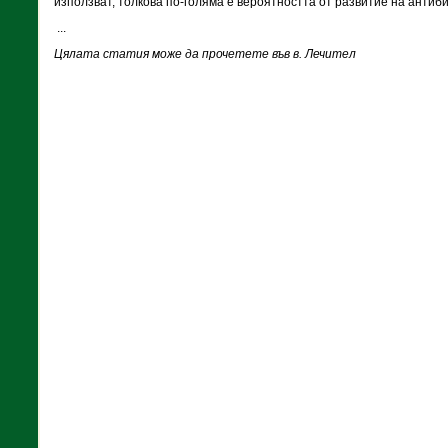
използват, толкова по-голяма е вероятността от развитие на антиб
...
Цялата статия може да прочетете във в. Лечител