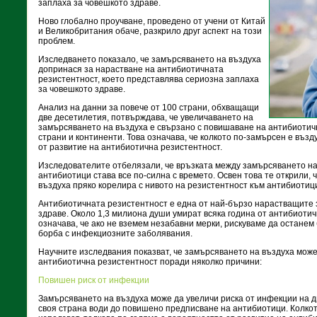
заплаха за човешкото здраве.
Ново глобално проучване, проведено от учени от Китай
и Великобритания обаче, разкрило друг аспект на този
проблем.
Изследването показало, че замърсяването на въздуха
допринася за нарастване на антибиотичната
резистентност, което представлява сериозна заплаха
за човешкото здраве.
Анализ на данни за повече от 100 страни, обхващащи
две десетилетия, потвърждава, че увеличаването на
замърсяването на въздуха е свързано с повишаване на антибиотич
страни и континенти. Това означава, че колкото по-замърсен е възду
от развитие на антибиотична резистентност.
Изследователите отбелязали, че връзката между замърсяването на
антибиотици става все по-силна с времето. Освен това те открили, 
въздуха пряко корелира с нивото на резистентност към антибиотиц
Антибиотичната резистентност е една от най-бързо нарастващите 
здраве. Около 1,3 милиона души умират всяка година от антибиотич
означава, че ако не вземем незабавни мерки, рискуваме да останем
борба с инфекциозните заболявания.
Научните изследвания показват, че замърсяването на въздуха може
антибиотична резистентност поради няколко причини:
Повишен риск от инфекции
Замърсяването на въздуха може да увеличи риска от инфекции на д
своя страна води до повишено предписване на антибиотици. Колко