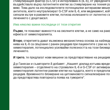
стимулиращия фактор (G-CSF) и интерлевкин-6 (IL-6), от увредените
въздействало върху латентните клетки за стимулиране на техния рас
виво. Това дало на изследователите потенциални антиракови мишен
антитела, които неутрализират G-CSF или IL-6, или медикамент, ко
сигнали вътре в раковите клетки, потиска излизането от латентно с
лечението с доцетаксел.
Има няколко важни последици от тези открития
Първо
, те показват важността на околните клетки, а не само на ра
ефекта от химиотерапията.
Второ
, откритията дават възможна механистична основа за наблюд
нива на IL-6 са свързани с ранен рецидив при пациентите с рак на 
химиотерапия, потенциално усилвайки полезността на този биомар
лечението.
И трето
, те предлагат нови мишени за предотвратяване на рецидив
Д-р Ганесан и съавторите й добавят: „Нашият доклад изтъква вреде
химиотерапия – отделянето на стромален IL-6 и G-CSF от активира
химиотерапия латентни ракови клетки на гърдата, което е предпол
рецидив. Временното блокиране на цитокиновото сигнализиране п
да предотвратява повторната поява на туморите“.