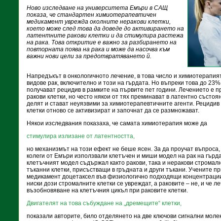
Ново изследване на университета Емъри в САЩ
показа, че стандартен химиотерапевтичен
медикамент уврежда околните неракови клетки,
което може след това да доведе до активирането на
латентните ракови клетки и да стимулира растежа
на рака. Това откритие е важно за разбирането на
повторната поява на рака и може да насочва към
важни нови цели за предотвратяването й.
Напредъкът в онкологичното лечение, в това число и химиотерапия
видове рак, включително и този на гърдата. Но въпреки това до 23%
получават рецидив в рамките на първите пет години. Лечението е п
ракови клетки, но често някои от тях преминават в латентно състоян
делят и стават неуязвими за химиотерапевтичните агенти. Рецидив 
клетки отново се активизират и започнат да се размножават.
Някои изследвания показаха, че самата химиотерапия може да
стимулира излизане от латентността,
но механизмът на този ефект не беше ясен. За да проучат въпроса,
колеги от Емъри използвали клетъчен и миши модел на рак на гърд
клетъчният модел съдържал както ракови, така и неракови стромал
тъканни клетки, присъстващи в гръдната и други тъкани. Учените 
медикамент доцетаксел във физиологично подходящи концентрации 
ниски дози стромалните клетки се увреждат, а раковите – не, и че 
възобновяване на клетъчния цикъл при раковите клетки.
Двигателят на това събуждане на „дремещите“ клетки,
показали авторите, било отделянето на две ключови сигнални моле