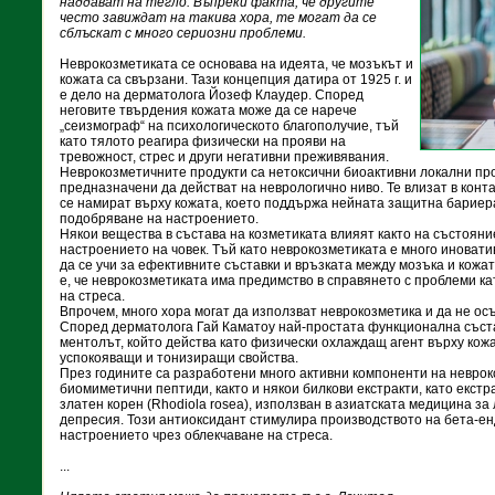
наддават на тегло. Въпреки факта, че другите
често завиждат на такива хора, те могат да се
сблъскат с много сериозни проблеми.
Неврокозметиката се основава на идеята, че мозъкът и
кожата са свързани. Тази концепция датира от 1925 г. и
е дело на дерматолога Йозеф Клаудер. Според
неговите твърдения кожата може да се нарече
„сеизмограф“ на психологическото благополучие, тъй
като тялото реагира физически на прояви на
тревожност, стрес и други негативни преживявания.
Неврокозметичните продукти са нетоксични биоактивни локални пр
предназначени да действат на неврологично ниво. Те влизат в конта
се намират върху кожата, което поддържа нейната защитна бариера
подобряване на настроението.
Някои вещества в състава на козметиката влияят както на състояние
настроението на човек. Тъй като неврокозметиката е много иновати
да се учи за ефективните съставки и връзката между мозъка и кожата
е, че неврокозметиката има предимство в справянето с проблеми к
на стреса.
Впрочем, много хора могат да използват неврокозметика и да не осъз
Според дерматолога Гай Каматоу най-простата функционална съста
ментолът, който действа като физически охлаждащ агент върху кожа
успокояващи и тонизиращи свойства.
През годините са разработени много активни компоненти на неврок
биомиметични пептиди, както и някои билкови екстракти, като екстр
златен корен (Rhodiola rosea), използван в азиатската медицина за
депресия. Този антиоксидант стимулира производството на бета-е
настроението чрез облекчаване на стреса.
...