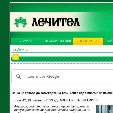
НАЧАЛО
ОТ АТАНАС ЦОНКОВ
В-К ЛЕЧИТЕЛ
ТЪРГ
в-к Лечител
Защо не трябва да завиждате на тези, които ядат много и не пълн
Брой: 42, 19 октомври 2023 - ДЕФИЦИТЪТ НА ВИТАМИН D
Има хора, смятани за истински щастливци, които
консумират значително количество калории, но не