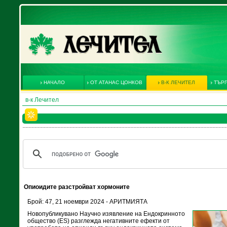
НАЧАЛО
ОТ АТАНАС ЦОНКОВ
В-К ЛЕЧИТЕЛ
ТЪРГ
в-к Лечител
Опиоидите разстройват хормоните
Брой: 47, 21 ноември 2024 - АРИТМИЯТА
Новопубликувано Научно изявление на Ендокринното
общество (ES) разглежда негативните ефекти от