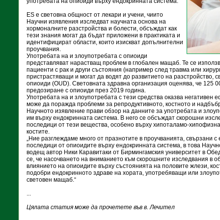
употребата на опиоиди върху ендокринната система.
ES е световна общност от лекари и учени, чиито
Научни изявления изследват научната основа на
хормоналните разстройства и болести, обсъждат как
тези знания могат да бъдат приложени в практиката и
идентифицират области, които изискват допълнителни
проучвания.
Употребата на и злоупотребата с опиоиди
представляват нарастващ проблем в глобален мащаб. Те се използв
пациенти с рак и други състояния (например след травма или хирур
пристрастяващи и могат да водят до развитието на разстройство, с
опиоиди (OUD). Световната здравна организация оценява, че 125 0
предозиране с опиоиди през 2019 година.
Употребата на и злоупотребата с тези средства оказва негативен 
може да поражда проблеми за репродуктивното, костното и надбъб
Научното изявление прави обзор на данните за употребата и злоуп
им върху ендокринната система. В него се обсъждат скорошни изсл
последици от тези вещества, особено върху хипоталамо-хипофизна
костите.
„Ние разглеждаме много от празнотите в проучванията, свързани с
последици от опиоидите върху ендокринната система, в това Научн
водещ автор Ники Каравитаки от Бирмингамския университет в Обе
се, че насочването на вниманието към скорошните изследвания в об
влиянието на опиоидите върху състоянията на половите жлези, ко
подобри ендокринното здраве на хората, употребяващи или злоупо
световен мащаб.“
...
Цялата статия може да прочетете във в. Лечител