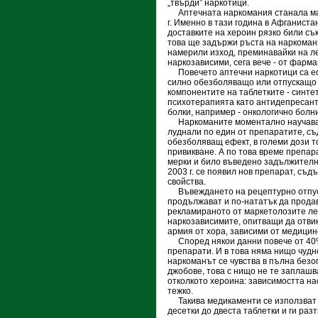
„твърди” наркотици.
Аптечната наркомания станала масо
г. Именно в тази година в Афганист
доставките на хероин рязко били съ
това ще задържи ръста на наркомани
намерили изход, преминавайки на л
наркозависими, сега вече - от фарм
Повечето аптечни наркотици са еф
силно обезболяващо или отпускащо д
компонентите на таблетките - синте
психотерапията като антидепресант
болки, например - онкологично болн
Наркоманите моментално научават з
луднали по един от препаратите, 
обезболяващ ефект, в големи дози 
привикване. А по това време препар
мерки и било въведено задължително
2003 г. се появил нов препарат, с
свойства.
Въвеждането на рецептурно отпуск
продължават и по-нататък да продав
рекламираното от маркетолозите лек
наркозависимите, опитващи да отвик
армия от хора, зависими от медици
Според някои данни повече от 40%
препарати. И в това няма нищо чудно:
наркоманът се чувства в пълна безо
джобове, това с нищо не те заплашв
отколкото хероина: зависимостта на
тежко.
Такива медикаменти се използват н
десетки до двеста таблетки и ги ра