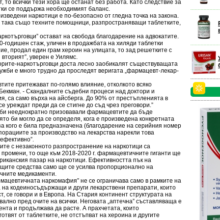
 то всички тези хора ще останат без работа. Като следствие за
тки се поддържа необходимият баланс.
изведени наркотици е по-безопасно от гледна точка на закона.
а така също техните помощници, разпространяващи таблетките,
котърговци” остават на свобода благодарение на адвокатите.
0-годишен стаж, уличен в продажбата на хиляди таблетки
е, продал един грам хероин на улицата, то зад решетките с
 вторият”, уверен е Уилямс.
орите-наркотърговци доста лесно заобикалят съществуващата
ужби е много трудно да проследят веригата „фармацевт-лекар-
ите притежават по-голямо влияние, отколкото всяко
Бекман. - Скандалните съдебни процеси над доктори и
я, са само върха на айсберга. До 90% от престъпленията в
се уреждат преди да се стигне до съд чрез преговори.”
и нееднократно призовавали фармацевтите да бъде
ято би могло да се определя, кога е произведена конкретната
 за кого е била предназначена (благодарение на серийния номер
рпорациите за производство на лекарства нарекли това
 ефективно”.
те с незаконното разпространение на наркотици са
 промени, то още към 2018-2020 г. фармацевтичните гиганти ще
риканския пазар на наркотици. Ефективността пък на
щите средства само ще се усилва пропорционално на
ичните медикаменти.
цевтичната наркомафия” не се ограничава само в рамките на
 на кодеиносъдържащи и други лекарствени препарати, които
, се говори и в Европа. На Стария континент структурата на
вално пред очите на всички. Неговата „аптечна” съставляваща е
ента и продължава да расте. А прахчетата, които
готвят от таблетките, не отстъпват на хероина и другите