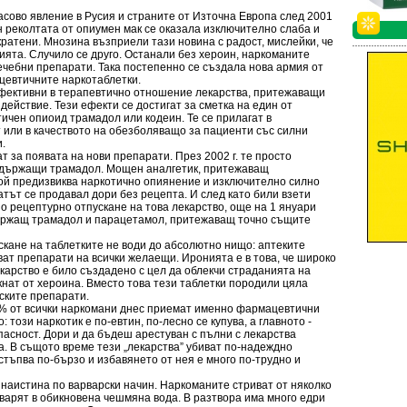
во явление в Русия и страните от Източна Европа след 2001
ан реколтата от опиумен мак се оказала изключително слаба и
кратени. Мнозина възприели тази новина с радост, мислейки, че
ята. Случило се друго. Останали без хероин, наркоманите
ечебни препарати. Така постепенно се създала нова армия от
ацевтичните наркотаблетки.
ективни в терапевтично отношение лекарства, притежаващи
ействие. Тези ефекти се достигат за сметка на един от
тичен опиоид трамадол или кодеин. Те се прилагат в
 или в качеството на обезболяващо за пациенти със силни
и.
а появата на нови препарати. През 2002 г. те просто
съдържащи трамадол. Мощен аналгетик, притежаващ
той предизвиква наркотично опиянение и изключително силно
атът се продавал дори без рецепта. И след като били взети
 рецептурно отпускане на това лекарство, още на 1 януари
ъдържащ трамадол и парацетамол, притежаващ точно същите
ане на таблетките не води до абсолютно нищо: аптеките
ат препарати на всички желаещи. Иронията е в това, че широко
арство е било създадено с цел да облекчи страданията на
нат от хероина. Вместо това тези таблетки породили цяла
нските препарати.
 от всички наркомани днес приемат именно фармацевтични
 този наркотик е по-евтин, по-лесно се купува, а главното -
пасност. Дори и да бъдеш арестуван с пълни с лекарства
а. В същото време тези „лекарства” убиват по-надеждно
стъпва по-бързо и избавянето от нея е много по-трудно и
аистина по варварски начин. Наркоманите стриват от няколко
зтварят в обикновена чешмяна вода. В разтвора има много едри