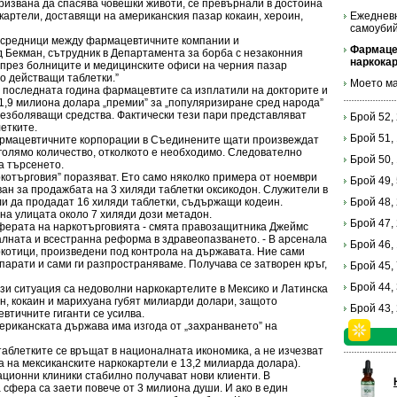
ризвана да спасява човешки животи, се превърнали в достойна
картели, доставящи на американския пазар кокаин, хероин,
Ежедневн
самоуби
осредници между фармацевтичните компании и
Фармаце
д Бекман, сътрудник в Департамента за борба с незаконния
наркока
а през болниците и медицинските офиси на черния пазар
о действащи таблетки.”
Моето ма
последната година фармацевтите са изплатили на докторите и
,9 милиона долара „премии” за „популяризиране сред народа”
безболяващи средства. Фактически тези пари представляват
Брой 52,
летките.
Брой 51,
ацевтичните корпорации в Съединените щати произвеждат
-голямо количество, отколкото е необходимо. Следователно
Брой 50,
а търсенето.
търговия” поразяват. Ето само няколко примера от ноември
Брой 49,
уван за продажбата на 3 хиляди таблетки оксикодон. Служители в
и да продадат 16 хиляди таблетки, съдържащи кодеин.
Брой 48,
на улицата около 7 хиляди дози метадон.
Брой 47,
ерата на наркотърговията - смята правозащитника Джеймс
алната и всестранна реформа в здравеопазването. - В арсенала
Брой 46,
ркотици, произведени под контрола на държавата. Ние сами
арати и сами ги разпространяваме. Получава се затворен кръг,
Брой 45,
Брой 44,
зи ситуация са недоволни наркокартелите в Мексико и Латинска
н, кокаин и марихуана губят милиарди долари, защото
Брой 43,
втичните гиганти се усилва.
ериканската държава има изгода от „захранването” на
блетките се връщат в националната икономика, а не изчезват
а на мексиканските наркокартели е 13,2 милиарда долара).
ионни клиники стабилно получават нови клиенти. В
сфера са заети повече от 3 милиона души. И ако в един