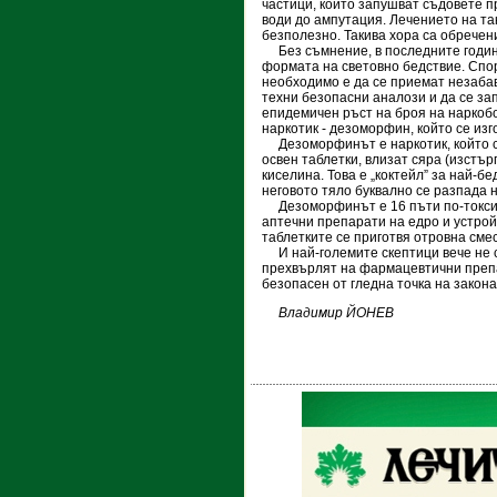
частици, които запушват съдовете п
води до ампутация. Лечението на так
безполезно. Такива хора са обречен
Без съмнение, в последните годи
формата на световно бедствие. Спо
необходимо е да се приемат незаба
техни безопасни аналози и да се за
епидемичен ръст на броя на наркоб
наркотик - дезоморфин, който се изг
Дезоморфинът е наркотик, който се
освен таблетки, влизат сяра (изстър
киселина. Това е „коктейл” за най-б
неговото тяло буквално се разпада 
Дезоморфинът е 16 пъти по-токсич
аптечни препарати на едро и устрой
таблетките се приготвя отровна сме
И най-големите скептици вече не с
прехвърлят на фармацевтични препар
безопасен от гледна точка на закона
Владимир ЙОНЕВ