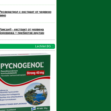
Ресвератрол с екстракт от червено
вино
Урисан® - екстракт от червена
боровинка + пребиотик инулин
Lechitel.BG :::