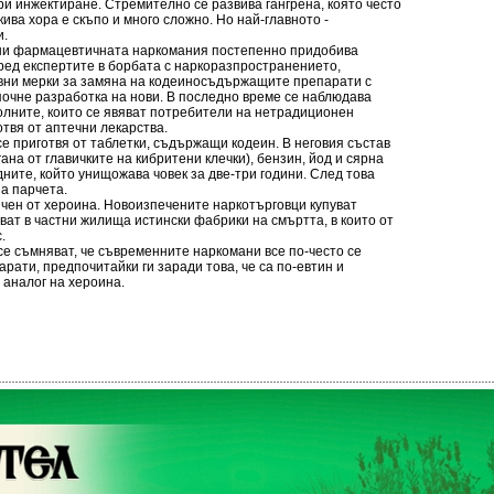
ри инжектиране. Стремително се развива гангрена, която често
ива хора е скъпо и много сложно. Но най-главното -
и.
ни фармацевтичната наркомания постепенно придобива
ред експертите в борбата с наркоразпространението,
вни мерки за замяна на кодеиносъдържащите препарати с
почне разработка на нови. В последно време се наблюдава
олните, които се явяват потребители на нетрадиционен
отвя от аптечни лекарства.
 приготвя от таблетки, съдържащи кодеин. В неговия състав
гана от главичките на кибритени клечки), бензин, йод и сярна
едните, който унищожава човек за две-три години. След това
на парчета.
ен от хероина. Новоизпечените наркотърговци купуват
ват в частни жилища истински фабрики на смъртта, в които от
с.
е съмняват, че съвременните наркомани все по-често се
ати, предпочитайки ги заради това, че са по-евтин и
 аналог на хероина.