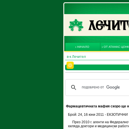
НАЧАЛО
ОТ АТАНАС ЦОН
в-к Лечител
Фармацевтичната мафия скоро ще н
Брой: 24, 16 юни 2011 - ЕКЗОТИЧН
През 2010 г. агенти на Федералнот
хиляда доктори и медицински работн