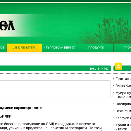
КОВ
В-К ЛЕЧИТЕЛ
ТЪРГОВСКА ВЕРИГА
ПРОДУКТИ
ПРО
в-к Лечител
Екзотичн
Гинко би
Муира пу
Южна Ам
Пасифло
админе наркокартелите
Вече съм
И БИЛКИ
Капсули 
о бюро за разследване на САЩ са задържали повече от
Храни и 
ици, уличени в продажба на наркотични препарати. По този
изпити