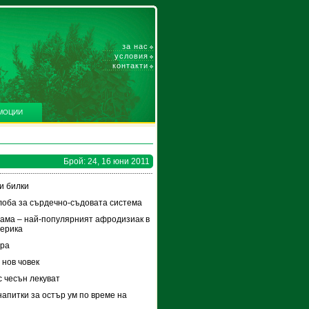
за нас
условия
контакти
МОЦИИ
Брой: 24, 16 юни 2011
и билки
лоба за сърдечно-съдовата система
ама – най-популярният афродизиак в
ерика
ра
 нов човек
с чесън лекуват
напитки за остър ум по време на