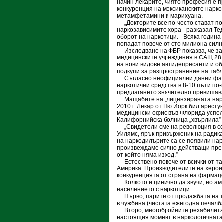
начин лекарите, чиято професия е п
конкуренция на мексиканските нарко
метамфетамини и марихуана.
„Докторите все по-често стават п
наркозависимите хора - разказал Те
оборот на наркотици. - Всяка годин
попадат повече от сто милиона силн
Изследване на ФБР показва, че за 
медицинските учреждения в САЩ 281
на нови видове антидепресанти и о
подкупи за разпространение на таб
Съгласно неофициални данни фарм
наркотични средства в 8-10 пъти по
предлагането значително превишав
Мащабите на „лицензираната нарко
2010 г. Лекар от Ню Йорк бил арест
медицински офис във Флорида успел
Калифорнийска болница „хвърлила” 
„Свидетели сме на революция в сф
Уилямс, ярък привърженик на радик
на наркодилърите са се появили на
произвеждаме силно действащи преп
от който няма изход.”
Естествено повече от всички от та
Америка. Производителите на херои
конкуренцията от страна на фармаце
Колкото и цинично да звучи, но ам
населението с наркотици.
Първо, парите от продажбата на та
в чужбина (чистата ежегодна печалб
Второ, многобройните рехабилитац
настоящия момент в наркологичната 