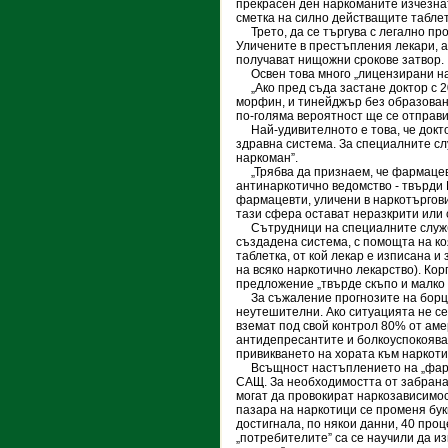
прекрасен ден наркоманите изчезнат,
сметка на силно действащите табле
Трето, да се търгува с легално про
Уличените в престъпления лекари, 
получават нищожни срокове затвор.
Освен това много „лицензирани нар
„Ако пред съда застане доктор с 2
морфин, и тинейджър без образовани
по-голяма вероятност ще се отправи
Най-удивителното е това, че докт
здравна система. За специалните сл
наркоман”.
„Трябва да признаем, че фармацевт
антинаркотично ведомство - твърди 
фармацевти, уличени в наркотъргови
тази сфера остават неразкрити или 
Сътрудници на специалните служб
създадена система, с помощта на ко
таблетка, от кой лекар е изписана и
на всяко наркотично лекарство). Ко
предложение „твърде скъпо и малко
За съжаление прогнозите на борци
неутешителни. Ако ситуацията не се
вземат под свой контрол 80% от аме
антидепресантите и болкоуспокоява
привикването на хората към наркот
Всъщност настъплението на „фарма
САЩ. За необходимостта от забрана
могат да провокират наркозависимост
пазара на наркотици се променя бук
достигнала, по някои данни, 40 проц
„потребителите” са се научили да из