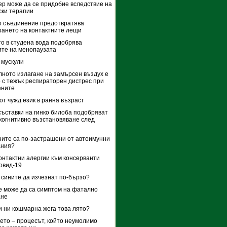
р може да се придобие вследствие на
ки терапии
о съединение предотвратява
ането на контактните лещи
о в студена вода подобрява
те на менопаузата
 мускули
ното излагане на замърсен въздух е
 с тежък респираторен дистрес при
ените
от чужд език в ранна възраст
съставки на гинко билоба подобряват
когнитивно възстановяване след
ите са по-застрашени от автоимунни
ания?
онтактни алергии към консерванти
овид-19
 сините да изчезнат по-бързо?
 може да са симптом на фатално
ане
и ни кошмарна жега това лято?
ето – процесът, който неумолимо