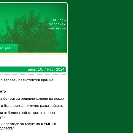
за нас
условия
контакти
МОЦИИ
Брой: 10, 7 март 2024
но заразен резистентен щам на Е.
нето
т бонуси за редовно ходене на лекар
ти българин с психично разстройство
ни отбеляза най-старата военна
у нас
и прегледи за глаукома в УМБАЛ
дровска“