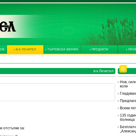
КОВ
В-К ЛЕЧИТЕЛ
ТЪРГОВСКА ВЕРИГА
ПРОДУКТИ
ПРО
в-к Лечител
Нов, сил
коли
Гладува
Предлага
Всеки пе
135 годи
болница 
Безплатн
и отстъпки за:
„Алексан