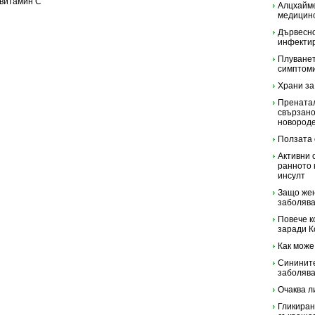
 витамин С
Алцхайме
медицинс
Дървесн
инфектир
Плуванет
симптоми
Храни за
Пренатал
свързано
новород
Ползата 
Активни 
ранното 
инсулт
Защо жен
заболяв
Повече к
заради К
Как може
Синините
заболяв
Очаква л
Гликиран