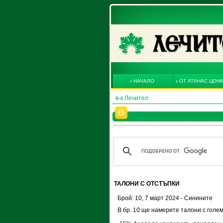
НАЧАЛО
ОТ АТАНАС ЦОН
в-к Лечител
ТАЛОНИ С ОТСТЪПКИ
Брой: 10, 7 март 2024 - Синините
В бр. 10 ще намерите талони с голем