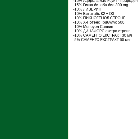
-15% Ацерола ксилисуит - природен
-15% Гинко билоба био 300 mg
-10% ЛИВЕРИН
-10% Витатабс К2 + D3
-10% ПИКНОГЕНОЛ СТРОНГ
-10% Х-Потенс Трибулус 500
-10% Меноуел Салвия
-10% ДИНАФОРС екстра стронг
-10% САМЕНТО ЕКСТРАКТ 30 мл
-5% САМЕНТО ЕКСТРАКТ 60 мл