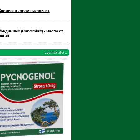
Кромисан - хром пиколинат
Кандимин® (Candimin®) - масло от
риган
Lechitel.BG :::