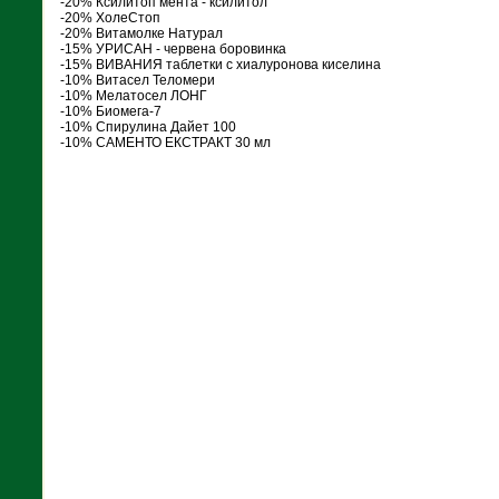
-20% Ксилитоп мента - ксилитол
-20% ХолеСтоп
-20% Витамолке Натурал
-15% УРИСАН - червена боровинка
-15% ВИВАНИЯ таблетки с хиалуронова киселина
-10% Витасел Теломери
-10% Мелатосел ЛОНГ
-10% Биомега-7
-10% Спирулина Дайет 100
-10% САМЕНТО ЕКСТРАКТ 30 мл