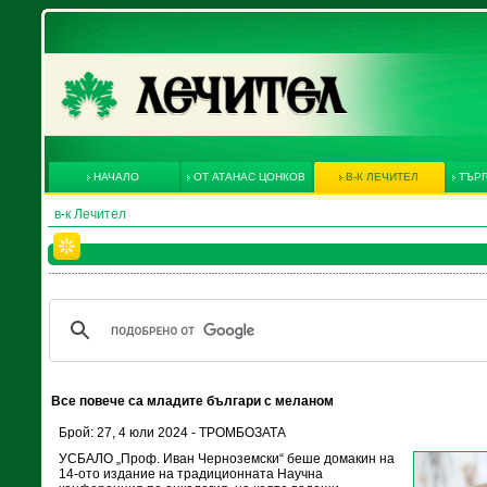
НАЧАЛО
ОТ АТАНАС ЦОНКОВ
В-К ЛЕЧИТЕЛ
ТЪРГ
в-к Лечител
Все повече са младите българи с меланом
Брой: 27, 4 юли 2024 - ТРОМБОЗАТА
УСБАЛО „Проф. Иван Черноземски“ беше домакин на
14-ото издание на традиционната Научна