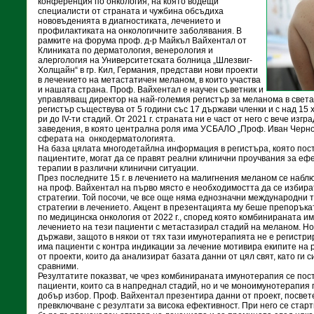
конференция по онкология, на която водещи
специалисти от страната и чужбина обсъдиха
нововъденията в диагностиката, лечението и
профилактиката на онкологичните заболявания. В
рамките на форума проф. д-р Майкъл Вайхентал от
Клиниката по дерматология, венерология и
алергология на Университетската болница „Шлезвиг-
Холщайн“ в гр. Кил, Германия, представи нови проекти
в лечението на метастатичен меланом, в които участва
и нашата страна. Проф. Вайхентал е научен съветник и
управляващ директор на най-големия регистър за меланома в свет
регистър съществува от 5 години със 17 държави членки и с над 15 х
ри до IV-ти стадий. От 2021 г. страната ни е част от него с вече изг
заведения, в която централна роля има УСБАЛО „Проф. Иван Черно
сферата на онкодерматологията.
На база цялата многодетайлна информация в регистъра, която пос
пациентите, могат да се правят реални клинични проучвания за ефе
терапии в различни клинични ситуации.
През последните 15 г. в лечението на малигнения меланом се набл
на проф. Вайхентал на първо място е необходимостта да се избир
стратегии. Той посочи, че все още няма еднозначни международни т
стратегии в лечението. Акцент в презентацията му беше препорък
по медицинска онкология от 2022 г., според която комбинираната 
лечението на тези пациенти с метастазирал стадий на меланом. Но 
държави, защото в някои от тях тази имунотерапията не е регистрира
има пациенти с контра индикации за лечение мотивира екипите на 
от проекти, които да анализират базата данни от цял свят, като ги 
сравними.
Резултатите показват, че чрез комбинираната имунотерапия се пос
пациенти, които са в напреднал стадий, но и че моноимунотерапия
добър избор. Проф. Вайхентал презентира данни от проект, посвете
превключване с резултати за висока ефективност. При него се старт