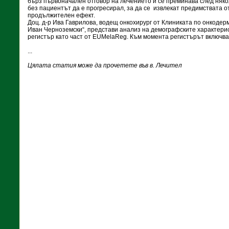
бърз първоначален отговор на лечението и се преминава след няк
без пациентът да е прогресирал, за да се извлекат предимствата о
продължителен ефект.
Доц. д-р Ива Гаврилова, водещ онкохирург от Клиниката по онкоде
Иван Черноземски“, представи анализ на демографските характери
регистър като част от EUMelaReg. Към момента регистърът включва
...
Цялата статия може да прочетете във в. Лечител