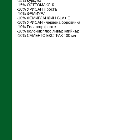
-15% Куркума
-15% ОСТЕОМАКС-К
-10% УРИСАН Проста
-10% ФЕМИУЕЛ
-10% ФЕМИГЛАНДИН GLA+ Е
-10% УРИСАН - червена боровинка
-10% Релаксор форте
-10% Колоник плюс ливър клийнър
-10% САМЕНТО ЕКСТРАКТ 30 мл