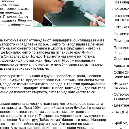
т редица
чрез опе
сул, тиква,
о, тютюн и т.н.,
По-малко
ни промени в
ПОДПРАВ
. Тя става далеч
ЗАБОЛЯ
авословна. Едно от
донася единствено
Откриха 
Как лесн
че тютюнът е бил отглеждан от индианците, обитаващи земите
Помощ за
второто хилядолетие пр.н.е. , които го използвали за лечебни
Прекален
то на тютюневото растение в Европа е свързано с името на
вредни
де Бонкало, който по заповед на испанския крал Филип II
та Сигаралес край Толедо. Научното название на тютюна
Серотон
на френския дипломат Жан Нико (Jean Nicot) – посланик на
сериозно се увлякъл по неговите лечебни свойства, изпитвайки
Адекватн
, така и върху своите близки.
СОВИ СР
аристократите на Англия и други европейски страни, в особен
голям ри
ане – емфието, представляващо ситно стрити тютюневи листа.
Чучулиги
, за да се изпита истинската наслада. Страстни привърженици
на секса
то Наполеон, Фридрих Велики, Шилер, Кант и др. Едва към края
пенно да изместват емфието, с което над човечеството се
Остеопор
замърсен
авало причина за чести отравяния, което довело до намесата
Електрон
 на църквата.
През 1604 г. английският крал Джеймс I в труда си
ушенето е отвратителен за зрението, омерзителен за
ТАЛОНИ
сен за здравето навик.“ По време на управлението му пушачите
езглавяване. В своя труд „Табакология“ биологът и лекар Ниандер
Брой 52,
на тютюна, особено върху мозъка. Две години по-късно папа
тютюн. А руският цар предприел по-радикални мерки – на