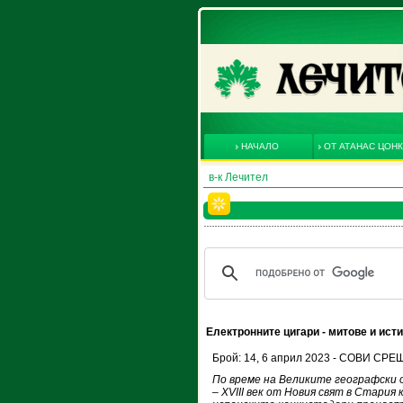
НАЧАЛО
ОТ АТАНАС ЦОН
в-к Лечител
Електронните цигари - митове и ист
Брой: 14, 6 април 2023 - СОВИ СР
По време на Великите географски 
– XVIII век от Новия свят в Стари