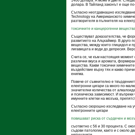
1400 долара. А може и двете. Следв
долара. В Тайланд законът е още по-
Съгласно неотдавнашно изследване, 
Technology на Американското химиче
разтворителя в пълнителя на електр
токсичните и канцерогенни веществ
Съществуват доказателства, че фор
развитието на Алцхаймер. В друго п
вещества, между които глицидол и п
лигавицата и води до депресия. Вер
Счита се, че към настоящия момент 
различни вкуса и аромата, формира
вещества. Какви токсични химичните
въздействие върху тях и какво причи
енигма.
Повече от съмнително е твърдениет
електронни цигари са много по-малк
значителни количества от алкалоид
и психическа зависимост. И въпреки 
имунните клетки на мозъка, препятс
Съгласно скорошно изследване на у
електронните цигари
повишават риска от сърдечен и моз
съответно с 56 и 30 процента. С ок
съдови патологии, както и с около д
непушачите.