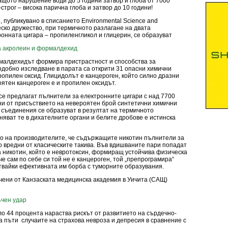
ащото нарушение води до 5 години затвор и глоба от 7000
строг – висока парична глоба и затвор до 10 години!
публикувано в списанието Environmental Science and
ско дружество, при термичното разлагане на двата
онната цигара – пропиленгликол и глицерин, се образуват
а акролеин и формалдехид
малдехидът формира пристрастност и способства за
одобно изследване в парата са открити 31 опасни химични
ропилен оксид. Глицидолът е канцероген, който силно дразни
оятен канцероген е и пропилен оксидът.
се предлагат пълнители за електронните цигари с над 7700
ни от присъствието на невероятен брой синтетични химични
 съединения се образуват в резултат на термичното
няват те в дихателните органи и белите дробове е истинска
о на производителите, че съдържащите никотин пълнители за
о вредни от класическите такива. Във вдишваните пари попадат
а никотин, който е невротоксин, формиращ устойчива физическа
че сам по себе си той не е канцероген, той „препрограмира“
твайки ефективната им борба с туморните образувания.
чени от Канзаската медицинска академия в Уичита (САЩ)
ъчен удар
оло 44 процента нараства рискът от развитието на сърдечно-
ва пъти
случаите на страхова невроза и депресия в сравнение с