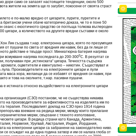
Ако дори само се запазят настоящите тенденции, около 500
ота жители на земята ще го загубят, покосени от своята страст
илето е по-малко вредно от цигарите, пурите, пуретите и
 британски учени обаче категорично доказа, че то е поне 50
ин сеанс с екзотичното средство се поглъща толкова въглероден
00 цигари, а количеството на другите вредни съставки е около
 Хон Лик създава т.нар. електронна цигара, която по презумпция
я от пушачи по света от вредния им навик, без да ги лиши от
йното действие е твърде прост. Миниатюрна батерия нагрява
0
при всмукване нагрява последната до 200-300
С. В резултат се
зи, получаван при „истинската“ цигара. Течността съдържа
 аромати, оцветители и евентуално – никотин. Съществуват и
 лула. Производителите на електронните цигари и лули
ата маса хора, желаещи да се избавят от вредния си навик, при
акто и това на околните, т.нар. пасивни пушачи.
ва е истината относно въздействието на електронните цигари
а организация (СЗО) постанови, че не съществува никаква
ето на производителите за ефективността на изделията им по
а терапия. Последвалият доклад на СЗО през 1914 година
е препоръчва вземане на редица мерки, между които прилагане
ограничителни мерки, свързани с тяхното използване,
ическите цигари. В редица страни като Канада, Аржентина,
талия, Норвегия, Уругвай, Австралия, Индия, Йордания,
ата на електронни цигари са забранени на законодателно ниво.
 се осъждат на до една година затвор и им се налага глоба от