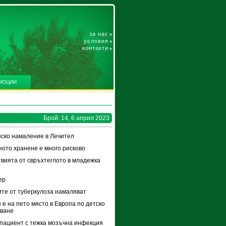
за нас
условия
контакти
МОЦИИ
Брой: 14, 6 април 2023
ско намаление в Лечител
ото хранене е много рисково
вията от свръхтеглото в младежка
ер
те от туберкулоза намаляват
 е на пето място в Европа по детско
яване
пациент с тежка мозъчна инфекция