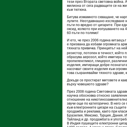
тези през Втората световна война. 
милиона от сега радващите се на жив
към тютюна.
Битува измамното схващане, че нарг
лулите. Неотдавнашно изследване на
пъти по-вредно от цигарите. При ед
оксид, колкото при изпушването на 4
60 пъти по-толямо!
И ето, че през 2006 година китаецът
е призвана да избави огромната арми
тяхната привичка. Принципът на не
резистор, потопен в течност, който 
образува аерозол, който имитира то
пропиленгликол, глицерол, различни
изделия, имтиращи добре познатата
насочват своите изделия към огромн
това съхранявайки тяхното здраве, к
Докъде се простират митовете и как
върху човешкото здраве?
През 2008 година Световната здравн
научна обосновка относно заявлени
отношение на никотинозаменителнат
звучи още по категорично. В него с
към електронните цигари на същите 
продажба и реклама, както при клас
Бразилия, Мексико, Турция, Дания, И
Тайланд и др. продажбата и употреб
В Индия пушещите електронни цигари