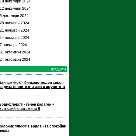
 19 декември 2024
 12 декември 2024
 5 декември 2024
 28 ноември 2024
 21 ноември 2024
 14 ноември 2024
 7 ноември 2024
 31 октомври 2024
 24 октомври 2024
Продукти
Ехинамикс® - билково-меден сироп
за дихателните пътища и имунитета
Бодифлекс® - течен колаген +
магнезий и витамини В
Колоник плюс® Перила - за спокойни
черва