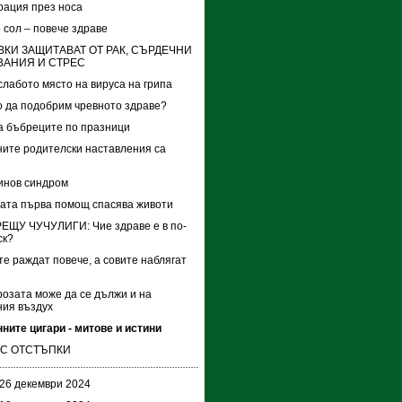
рация през носа
 сол – повече здраве
КИ ЗАЩИТАВАТ ОТ РАК, СЪРДЕЧНИ
ВАНИЯ И СТРЕС
слабото място на вируса на грипа
о да подобрим чревното здраве?
 бъбреците по празници
ите родителски наставления са
инов синдром
ата първа помощ спасява животи
ЕЩУ ЧУЧУЛИГИ: Чие здраве е в по-
ск?
те раждат повече, а совите наблягат
озата може да се дължи и на
ия въздух
ните цигари - митове и истини
 С ОТСТЪПКИ
 26 декември 2024