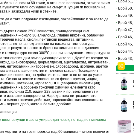
Брой 51,
к били нанасяни 60 тояги, а ако не се поправяли, отрязвали им
а пушачите били осъждани на смърт, в Турция ги побивали на
Брой 50,
квата и зазиждали живи в стените.
Брой 49,
то да е така подробно изследвано, заклеймявано и за което да
Брой 48,
мати“.
Брой 47,
е съдържат около 2500 вещества, принадлежащи към
единения – около 30 алкалоида (главно никотин), органични
Брой 46,
етерични масла, смоли, пектинови вещества, витамини,
нето на тютюна, под влияние на високата температура,
Брой 45,
еси, в резултат на което броят на химичните съединения
Брой 44,
0
е с температура около 300
С, но при засмукване температурата
на тютюневия дим влиза умопомрачителен „букет“ от вредни за
Брой 43,
 оксид, циановодород, формалдехид, ацеталдехид, нитрометан,
рен, нитрозамини, нитробензен, сяроводород, изопрен, ацетон
 дима влизат главно никотин и тютюнев катран. Последният
имични вещества, на действието на които не може да устои
та. Основни негови компоненти са фенол, крезол, индол,
тиламин, катехини, карбазол, DDT (забранен инсектицид).
ъединения на особено токсични химични елементи като
живак, полоний 210, радий 228, цезий и пр. Бензпиренът и
ите известни канцерогени. Наред с това нитрозамините
т и силно токсично действие, поразявайки жизненоважната
м – черния дроб, както и белите дробове.
ганизация
шест секунди в света умира един човек, т.е. над пет милиона
я жертвите на този порок са над 60 милиона – много повече от