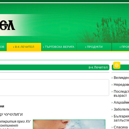
КОВ
В-К ЛЕЧИТЕЛ
ТЪРГОВСКА ВЕРИГА
ПРОДУКТИ
ПРО
в-к Лечител
Великден
Нередовн
Последст
възраст
Алцхайм
ини
Заболели
ЕЩУ ЧУЧУЛИГИ
България
затлъст
открития през XV
я континент
Спасиха 