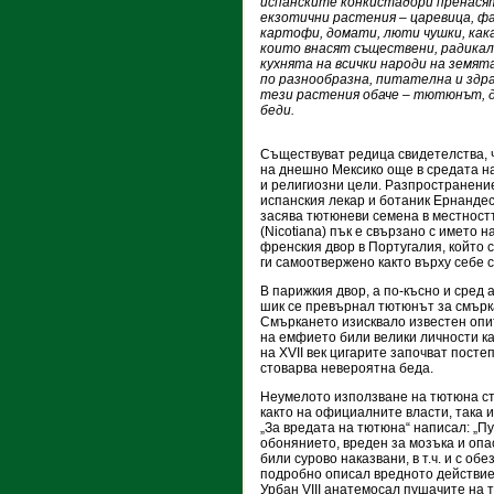
испанските конкистадори пренася
екзотични растения – царевица, фа
картофи, домати, люти чушки, кака
които внасят съществени, радикал
кухнята на всички народи на земята
по разнообразна, питателна и здр
тези растения обаче – тютюнът, 
беди.
Съществуват редица свидетелства, 
на днешно Мексико още в средата на 
и религиозни цели. Разпространение
испанския лекар и ботаник Ернандес 
засява тютюневи семена в местност
(Nicotiana) пък е свързано с името 
френския двор в Португалия, който 
ги самоотвержено както върху себе си
В парижкия двор, а по-късно и сред 
шик се превърнал тютюнът за смърк
Смъркането изисквало известен опит
на емфието били велики личности ка
на XVII век цигарите започват посте
стоварва невероятна беда.
Неумелото използване на тютюна ст
както на официалните власти, така и
„За вредата на тютюна“ написал: „П
обонянието, вреден за мозъка и опа
били сурово наказвани, в т.ч. и с об
подробно описал вредното действие 
Урбан VIII анатемосал пушачите на 