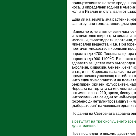
привържениците на този вреден нави
носа. В определени години в Америк
кол, а в Италия ги отлъчвали от цър
Едва ли на земята има растение, кое
са натрупани толкова много „компро
Известно е, че в тютюневия лист с
изключително широк кръг химични съ
киселини, въглехидрати, протеини, 
минерални вещества и т.н. При горе
протичат множество пиролизни проц
нараства до 4700. Тлеещата цигара 
0
нараства до 900-1100
С. В състава 
здравето вещества като въглероден
акролеин, хидразин, бензен, бензпи
и т.н., и т.н. В ареозолната част на
представлява ужасяващ коктейл от х
нито един жив организъм на планета
бензпирен, хризен, флуорантен, наф
Черешка на тортата са множество с
антимон, олово 210, арсен, бисмут, 
нитрозамините са едни от най-мощн
(особено диметилнитрозаминът) има
„лаборатория“ на човешкия организъ
По данни на Световната здравна ор
в резултат на тютюнопушенето всеки 
души годишно!
През последните няколко десетилети