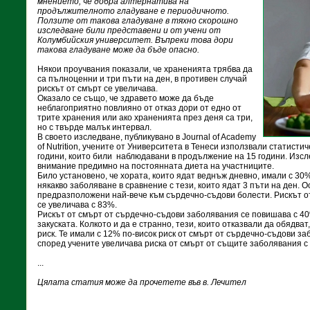
мнението, че добра алтернатива на
продължителното гладуване е перио­дичното.
Ползите от такова гладуване в тяхно скорошно
изследване били представени и от учени от
Колумбийския университет. Въпреки това дори
такова гладуване може да бъде опасно.
Някои проучвания показали, че храненията трябва да
са пълноценни и три пъти на ден, в противен случай
рискът от смърт се увеличава.
Оказало се също, че здравето може да бъде
неблагоприятно повлияно от отказ дори от едно от
трите хранения или ако храненията през деня са три,
но с твърде малък интервал.
В своето изследване, публикувано в Journal of Academy
of Nutrition, учените от Университета в Тенеси използвали статисти
години, които били наблюдавани в продължение на 15 години. Изс
внимание предимно на постоянната диета на участниците.
Било установено, че хората, които ядат веднъж дневно, имали с 30
някакво заболяване в сравнение с тези, които ядат 3 пъти на ден. О
предразположени най-вече към сърдечно-съдови болести. Рискът о
се увеличава с 83%.
Рискът от смърт от сърдечно-съдови заболявания се повишава с 40
закуската. Колкото и да е странно, тези, които отказвали да обядва
риск. Те имали с 12% по-висок риск от смърт от сърдечно-съдови за
според учените увеличава риска от смърт от същите заболявания с
...
Цялата статия може да прочетете във в. Лечител