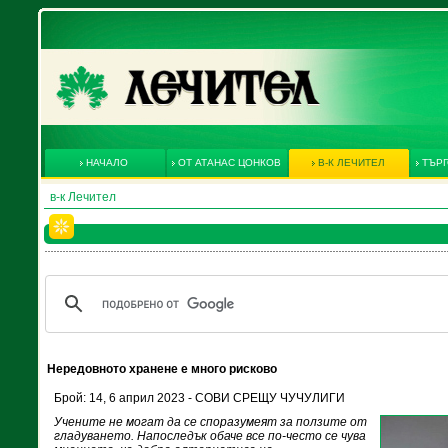
НАЧАЛО
ОТ АТАНАС ЦОНКОВ
В-К ЛЕЧИТЕЛ
ТЪРГ
в-к Лечител
Нередовното хранене е много рисково
Брой: 14, 6 април 2023 - СОВИ СРЕЩУ ЧУЧУЛИГИ
Учените не могат да се споразумеят за ползите от
гладуването. Напоследък обаче все по-често се чува