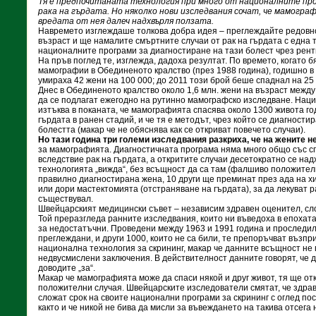
Тя е предпочитаната технология при много от националните пр
рака на гърдата. Но няколко нови изследвания сочат, че мамограф
вредата от нея далеч надхвърля ползата.
Навремето изглеждаше толкова добра идея – преглеждайте редовно
възраст и ще намалите смъртните случаи от рак на гърдата с една 
националните програми за диагностиране на тази болест чрез рен
На пръв поглед те, изглежда, дадоха резултат. По времето, когато 
мамографии в Обединеното кралство (през 1988 година), годишно в 
умираха 42 жени на 100 000; до 2011 този брой беше спаднал на 25
Днес в Обединеното кралство около 1,6 млн. жени на възраст между
да се подлагат ежегодно на рутинно мамографско изследване. Нац
изтъква в поканата, че мамографията спасява около 1300 живота го
гърдата в ранен стадий, и че тя е методът, чрез който се диагности
болестта (макар че не обяснява как се откриват повечето случаи).
Но тази година три големи изследвания разкриха, че на жените н
за мамографията. Диагностичната програма няма много общо със с
вследствие рак на гърдата, а откритите случаи десетократно се над
технологията „вижда“, без всъщност да са там (фалшиво положителни
правилно диагностирана жена, 10 други ще преминат през ада на 
или дори мастектомията (отстраняване на гърдата), за да лекуват р
съществувал.
Швейцарският медицински съвет – независим здравен оценител, сл
Той преразгледа ранните изследвания, които ни въведоха в епохат
за недостатъчни. Проведени между 1963 и 1991 година и проследил
преглеждани, и други 1000, които не са били, те препоръчват възп
национална технология за скрининг, макар че данните всъщност не
недвусмислени заключения. В действителност данните говорят, че 
доводите „за“.
Макар че мамографията може да спаси някой и друг живот, тя ще о
положителни случая. Швейцарските изследователи смятат, че здрав
сложат срок на своите национални програми за скрининг с оглед по
както и че никой не бива да мисли за въвеждането на такива отсега 