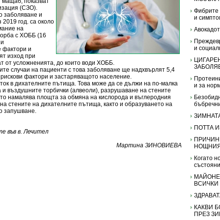
н мащаб, показват
изация (СЗО).
Фибрите 
о заболяване и
и симпто
2019 год. са около
мание на
Авокадот
борба с ХОББ (16
Преждев
ши
и социал
е фактори и
ят изход при
ЦИГАРЕ
ат от усложненията, до които води ХОББ.
ЗАБОЛЯ
ните случаи на пациенти с това заболяване ще надхвърлят 5,4
 рискови фактори и застаряващото население.
Протеини
ок в дихателните пътища. Това може да се дължи на по-малка
и за нор
 и въздушните торбички (алвеоли), разрушаване на стените
ето намалява площта за обмяна на кислорода и въглеродния
Безобидн
на стените на дихателните пътища, както и образуването на
бъбречн
до запушване.
ЗИМНАТ
ПОТТА 
е във в. Лечител
ПРИЧИНИ
Мартина ЗИНОВИЕВА
НОЩНИЯ
Когато н
състоян
МАЙОНЕЗ
ВСИЧКИ
ЗДРАВА
КАКВИ 
ПРЕЗ ЗИ