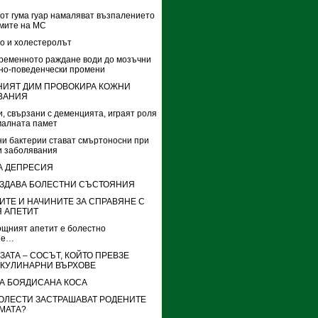
от гума гуар намаляват възпалението
мите на МС
о и холестеролът
ременното раждане води до мозъчни
но-поведенчески промени
НИЯТ ДИМ ПРОВОКИРА КОЖНИ
ВАНИЯ
, свързани с деменцията, играят роля
малната памет
и бактерии стават смъртоносни при
и заболявания
А ДЕПРЕСИЯ
ИЗДАВА БОЛЕСТНИ СЪСТОЯНИЯ
ТЕ И НАЧИНИТЕ ЗА СПРАВЯНЕ С
 АПЕТИТ
ощният апетит е болестно
ие…
АТА – СОСЪТ, КОЙТО ПРЕВЗЕ
 КУЛИНАРНИ ВЪРХОВЕ
ТА БОЯДИСАНА КОСА
БОЛЕСТИ ЗАСТРАШАВАТ РОДЕНИТЕ
МАТА?