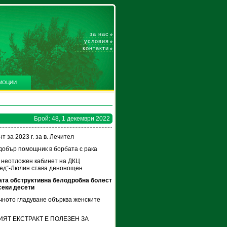
за нас
условия
контакти
МОЦИИ
Брой: 48, 1 декември 2022
 за 2023 г. за в. Лечител
добър помощник в борбата с рака
 неотложен кабинет на ДКЦ
ед“-Люлин става денонощен
ата обструктивна белодробна болест
секи десети
ното гладуване обърква женските
ЯТ ЕКСТРАКТ Е ПОЛЕЗЕН ЗА