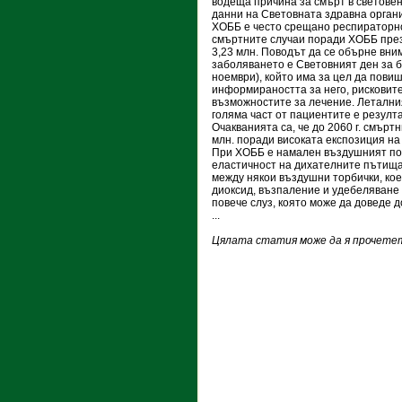
водеща причина за смърт в светове
данни на Световната здравна орган
ХОББ е често срещано респираторн
смъртните случаи поради ХОББ през 
3,23 млн. Поводът да се обърне вни
заболяването е Световният ден за 
ноември), който има за цел да пови
информираността за него, рисковит
възможностите за лечение. Летални
голяма част от пациентите е резулт
Очакванията са, че до 2060 г. смърт
млн. поради високата експозиция на
При ХОББ е намален въздушният пот
еластичност на дихателните пътища
между някои въздушни торбички, ко
диоксид, възпаление и удебеляване 
повече слуз, която може да доведе 
...
Цялата статия може да я прочетет