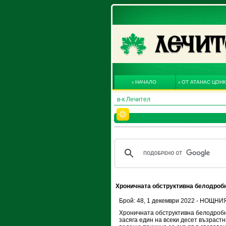
НАЧАЛО
ОТ АТАНАС ЦОН
в-к Лечител
Хроничната обструктивна белодробн
Брой: 48, 1 декември 2022 - НОЩН
Хроничната обструктивна белодроб
засяга един на всеки десет възрастн