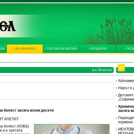
КОВ
В-К ЛЕЧИТЕЛ
ТЪРГОВСКА ВЕРИГА
ПРОДУКТИ
ПРО
в-к Лечител
Абонамент
Нарът е 
Детският
„Софиям
Хроничн
а болест засяга всеки десети
засяга в
Периодич
ИЯТ АПЕТИТ
хормони
на болест (ХОББ)
МЕНТОВИ
и и е третата
МОЗЪКА