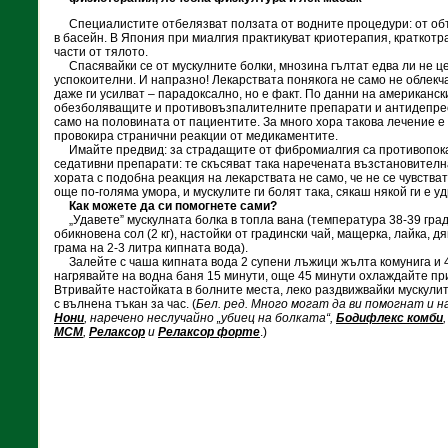
Специалистите отбелязват ползата от водните процедури: от об
в басейн. В Япония при миалгия практикуват криотерапия, краткот
части от тялото.
Спасявайки се от мускулните болки, мнозина гълтат едва ли не ц
успокоителни. И напразно! Лекарствата понякога не само не облек
даже ги усилват – парадоксално, но е факт. По данни на американск
обезболяващите и противовъзпалителните препарати и антидепре
само на половината от пациентите. За много хора такова лечение е
провокира странични реакции от медикаментите.
Имайте предвид: за страдащите от фибромиалгия са противопок
седативни препарати: те скъсяват така наречената възстановителн
хората с подобна реакция на лекарствата не само, че не се чувства
още по-голяма умора, и мускулите ги болят така, сякаш някой ги е у
Как можете да си помогнете сами?
„Удавете” мускулната болка в топла вана (температура 38-39 град
обикновена сол (2 кг), настойки от градински чай, мащерка, лайка, д
грама на 2-3 литра кипната вода).
Залейте с чаша кипната вода 2 супени лъжици жълта комунига и 4
нагрявайте на водна баня 15 минути, още 45 минути охлаждайте пр
Втривайте настойката в болните места, леко раздвижвайки мускулит
с вълнена тъкан за час. (
Бел. ред. Много могат да ви помогнат и
Нони
, наречено неслучайно „убиец на болката“,
Бодифлекс
комби
МСМ
,
Релаксор
и
Релаксор
форте
.)