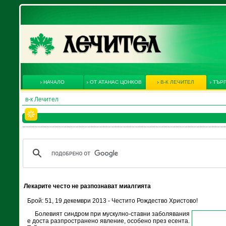
НАЧАЛО
ОТ АТАНАС ЦОНКОВ
В-К ЛЕЧИТЕЛ
ТЪРГ
в-к Лечител
Лекарите често не разпознават миалгията
Брой: 51, 19 декември 2013 - Честито Рождество Христово!
Болевият синдром при мускулно-ставни заболявания
е доста разпространено явление, особено през есента.