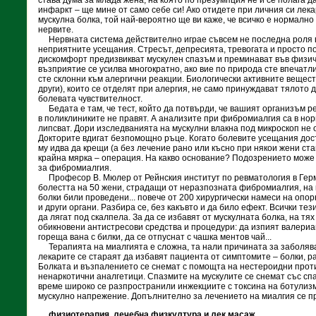
става дума за млада жена, на която по презумпция не й се полага да
инфаркт – ще мине от само себе си! Ако отидете при личния си лек
мускулна болка, той най-вероятно ще ви каже, че всичко е нормално
нервите.
Нервната система действително играе съвсем не последна роля 
неприятните усещания. Стресът, депресията, тревогата и просто п
дискомфорт предизвикват мускулен спазъм и преминават във физич
възприятие се усилва многократно, ако вие по природа сте впечатл
сте склонни към алергични реакции. Биологически активните вещест
други), които се отделят при алергия, не само принуждават тялото 
болевата чувствителност.
Бедата е там, че тест, който да потвърди, че вашият организъм ре
в поликлиниките не правят. А анализите при фибромиалгия са в но
липсват. Дори изследванията на мускулни влакна под микроскоп не 
Докторите вдигат безпомощно ръце. Когато болевите усещания дости
му идва да крещи (а без лечение рано или късно при някои жени ста
крайна мярка – операция. На какво основание? Подозрението може д
за фибромиалгия.
Професор В. Мюлер от Рейнския институт по ревматология в Гер
болестта на 50 жени, страдащи от неразпозната фибромиалгия, на
болки били проведени... повече от 200 хирургически намеси на опо
и други органи. Разбира се, без какъвто и да било ефект. Всички тез
да лягат под скалпела. За да се избавят от мускулната болка, на тя
обикновени антистресови средства и процедури: да изпият валериан
гореща вана с билки, да се отпуснат с чашка ментов чай...
Терапията на миалгията е сложна, та нали причината за заболява
лекарите се стараят да избавят пациента от симптомите – болки, р
Болката и възпалението се снемат с помощта на нестероидни про
ненаркотични аналгетици. Спазмите на мускулите се снемат със сп
време широко се разпространили инжекциите с токсина на ботулизм
мускулно напрежение. Допълнително за лечението на миалгия се 
физиотерапия, лечебна физкултура и лек масаж