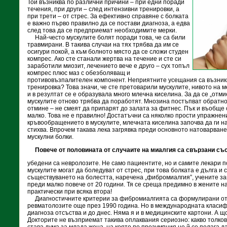
Той възниква по различни причини – при едни поради
течения, при други – след интензивни тренировки, а
при трети – от стрес. За ефективно справяне с болката
е важно първо правилно да се постави диагноза, а едва
след това да се предприемат необходимите мерки.
Най-често мускулите болят поради това, че са били
травмирани. В такива случаи на тях трябва да им се
осигури покой, а към болното място да се сложи студен
компрес. Ако сте станали жертва на течение и сте си
заработили миозит, лечението вече е друго – сух топъл
компрес плюс маз с обезболяващ и
противовъзпалителен компонент. Неприятните усещания са възникн
тренировка? Това значи, че сте претоварили мускулите, нивото на м
и в резултат се е образувала много млечна киселина. За да се „отми
мускулите отново трябва да поработят. Мнозина постъпват обратно
отмине – не смеят да припарят до залата за фитнес. Пък и въобще 
малко. Това не е правилно! Достатъчни са няколко прости упражнени
кръвообращението в мускулите, млечната киселина започва да ги н
стихва. Впрочем такава лека загрявка преди основното натоварване
мускулни болки.
Повече от половината от случаите на миалгия са свързани със
убедени са невролозите. Не само пациентите, но и самите лекари по
мускулите могат да боледуват от стрес, при това болката е дълга и с
съществуването на болестта, наречена „фибромиалгия”, учените за
преди малко повече от 20 години. Тя се среща предимно в жените на
практически при всяка втора!
Диагностичните критерии за фибромиалгията са формулирани от
ревматолозите още през 1990 година. Но в международната класиф
диагноза отсъства и до днес. Няма я и в медицинските картони. А щом
Докторите не възприемат такива оплаквания сериозно: какво толкова