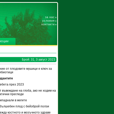
за нас
условия
контакти
МОЦИИ
Брой: 31, 3 август 2023
ие от плодовите мушици е ключ за
ибиотици
идантите
ебета през 2023
 въвеждане на глоба, ако не ходим на
ктични прегледи
ипаднали в жегите
Вълшебен плод с бейзброй ползи
ежду костното и мозъчното здраве