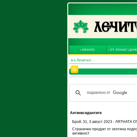
НАЧАЛО
ОТ АТАНАС ЦОН
в-к Лечител
Антиоксидантите
Брой: 31, 3 август 2023 - ЛЯТНАТА
Страничен продукт от зехтина подп
активност