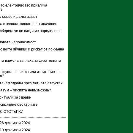
то електричество привлича
те
о сърце и дълъг живот
хактивност менюто е от значение
азберем, че не виждаме определени
новата непоносимост
озните яйчници и рискът от по-ранна
та вирусна заплаха за дихателната
отпуска - почивка или изпитание за
ма?
станем здрави през лятната отпуска?
азъм – мисията невъзможна?
ритуали за здраве
справяне със стриите
 С ОТСТЪПКИ
 26 декември 2024
 19 декември 2024