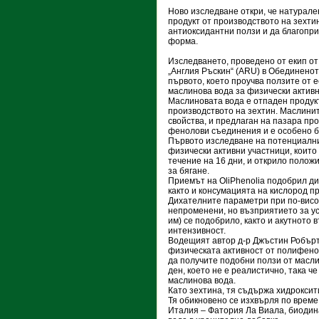
Ново изследване откри, че натурале
продукт от производството на зехти
антиоксидантни ползи и да благопр
форма.
Изследването, проведено от екип от
„Англия Ръскин“ (ARU) в Обединенот
първото, което проучва ползите от 
маслинова вода за физически активн
Маслиновата вода е отпаден продукт
производството на зехтин. Маслин
свойства, и предлаган на пазара про
фенолови съединения и е особено б
Първото изследване на потенциалнит
физически активни участници, които 
течение на 16 дни, и открило полож
за бягане.
Приемът на OliPhenolia подобрил ди
както и консумацията на кислород пр
Дихателните параметри при по-висок
непроменени, но възприятието за ус
им) се подобрило, както и акутното
интензивност.
Водещият автор д-р Джъстин Робъртс
физическата активност от полифенол
да получите подобни ползи от масли
ден, което не е реалистично, така 
маслинова вода.
Като зехтина, тя съдържа хидроксит
Тя обикновено се изхвърля по време
Италия – Фатория Ла Виала, биодин