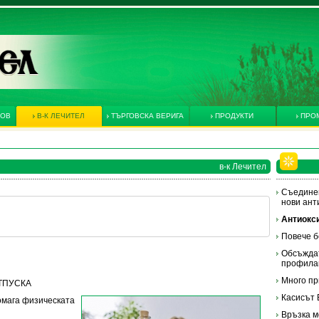
КОВ
В-К ЛЕЧИТЕЛ
ТЪРГОВСКА ВЕРИГА
ПРОДУКТИ
ПРО
в-к Лечител
Съединен
нови ант
Антиокс
Повече б
Обсъждат
профила
Много пр
 ОТПУСКА
Касисът 
омага физическата
Връзка м