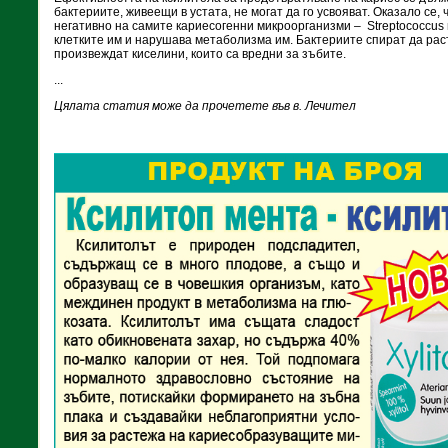
бактериите, живеещи в устата, не могат да го усвояват. Оказало се, 
негативно на самите кариесогенни микроорганизми –
Streptococcus
клетките им и нарушава метаболизма им. Бактериите спират да раст
произвеждат киселини, които са вредни за зъбите.
...
Цялата статия може да прочетете във в. Лечител