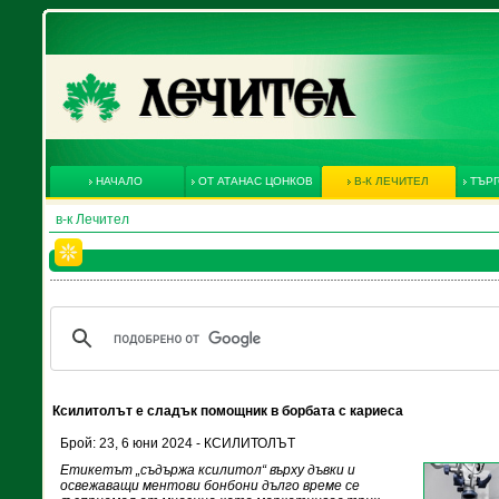
НАЧАЛО
ОТ АТАНАС ЦОНКОВ
В-К ЛЕЧИТЕЛ
ТЪРГ
в-к Лечител
Ксилитолът е сладък помощник в борбата с кариеса
Брой: 23, 6 юни 2024 - КСИЛИТОЛЪТ
Етикетът „съдържа ксилитол“ върху дъвки и
освежаващи ментови бонбони дълго време се