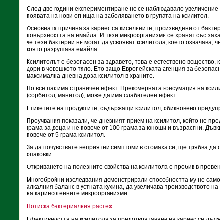
След две години експериментиране не се наблюдавало увеличение 
появата на нови огнища на заболяването в групата на ксилитол.
Основната причина за кариес са киселините, произведени от бактер
повърхността на емайла. И тези микроорганизми се хранят със заха
че тези бактерии не могат да усвояват ксилитола, което означава, 
която разрушава емайла.
Ксилитолът е безопасен за здравето, това е естествено вещество, 
дори в човешкото тяло. Ето защо Европейската агенция за безопасн
максимална дневна доза ксилитол в храните.
Но все пак има страничен ефект. Прекомерната консумация на ксил
(сорбитол, манитол), може да има слабителен ефект.
Етикетите на продуктите, съдържащи ксилитол, обикновено предупр
Проучвания показали, че дневният прием на ксилитол, който не пре
грама за деца и не повече от 100 грама за юноши и възрастни. Дъв
повече от 5 грама ксилитол.
За да почувствате неприятни симптоми в стомаха си, ще трябва да 
опаковки.
Откриването на полезните свойства на ксилитола е пробив в превен
Многобройни изследвания демонстрирали способността му не само
алкалния баланс в устната кухина, да увеличава производството на 
на кариесогенните микроорганизми.
Потиска бактериалния растеж
Ефективността на ксилитола за предотвратяване на кариес се дълж