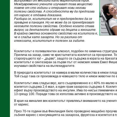
възприемал от мнозина като маркетингов трик.
Междувременно учените изучават това вещество
повече от сто години и откриват нови негови
полезни свойства. А способността му да предпазва
от кариес е отдавна доказана.
Разбира се, ксилитолът не е предопределен да се
превърне в панацея. Но не може да се пренебрегват
неговите полезни свойства. Особено когато става
въпрос за денталното здраве на децата и юношите.
В крайна сметка основното свойство на ксилитола е,
че е сладък като захарта. Но за разлика от
глюкозата, ксилитолът е полезен за зъбите.
Ксилитолът е поливалентен алкохол, подобен по химична структура
Прилича на захар, само че кристалчетата ксилитол са прозрачни. То
старогръцкото xyl – „дърво“, защото се съдържа в кората на брезата
ксилитолът е синтезиран за първи път от немския химик Емил Фишер 
изучавал свойствата на въглехидратите.
В природата ксилитолът се намира в малки количества в някои плод
Той също така се произвежда в човешкото тяло и някои животни по
Ксилитолът има сладък вкус, като същевременно е с 40% по-малко к
ксилитол съдържа 2,4 ккал, а един грам захароза съдържа 4. Ксили
ефект върху производството на инсулин. Има по-нисък гликемичен и
13 срещу 100. Поради това се използва активно в производството н
В края на миналия век ксилитолът привлякъл вниманието на ученит
от кариес.
През 70-те години във Финландия било проведено мащабно проучва
зъбния кариес с консумацията на захароза, фруктоза и ксилитол в 