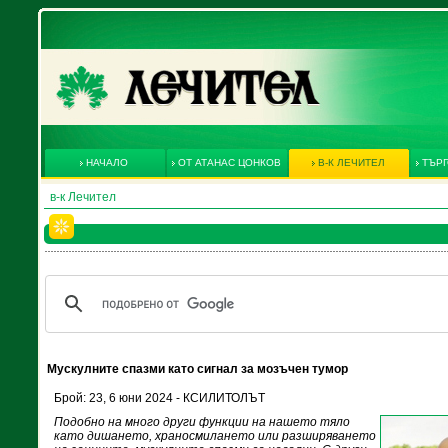
НАЧАЛО
ОТ АТАНАС ЦОНКОВ
В-К ЛЕЧИТЕЛ
ТЪРГ
в-к Лечител
Мускулните спазми като сигнал за мозъчен тумор
Брой: 23, 6 юни 2024 - КСИЛИТОЛЪТ
Подобно на много други функции на нашето тяло
като дишането, храносмилането или разширяването