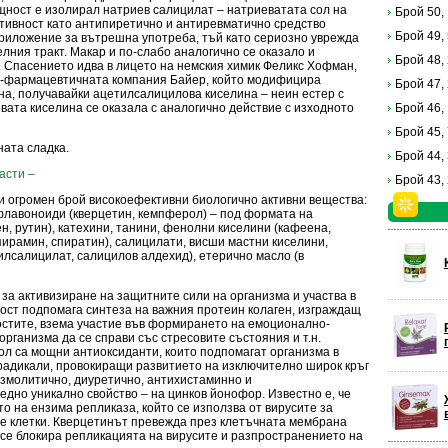
ъщност е изолирал натриев салицилат – натриеватата сол на
Брой 50,
ктивност като антипиретично и антиревматично средство
Брой 49,
риложение за вътрешна употреба, тъй като сериозно уврежда
лния тракт. Макар и по-слабо аналогично се оказало и
Брой 48,
. Спасението идва в лицето на немския химик Феликс Хофман,
о-фармацевтичната компания Байер, който модифицира
Брой 47,
на, получавайки ацетилсалицилова киселина – неин естер с
ата киселина се оказала с аналогично действие с изходното
Брой 46,
Брой 45,
ната сладка.
Брой 44,
асти –
Брой 43,
ити огромен брой високоефективни биологично активни вещества:
 флавоноиди (кверцетин, кемпферол) – под формата на
н, рутин), катехини, танини, фенолни киселини (кафеена,
пирамин, спиратин), салицилати, висши мастни киселини,
лсалицилат, салицилов алдехид), етерично масло (в
за активизиране на защитните сили на организма и участва в
ност подпомага синтеза на важния протеин колаген, изграждащ
остите, взема участие във формирането на емоционално-
рганизма да се справи със стресовите състояния и т.н.
л са мощни антиоксиданти, които подпомагат организма в
 радикали, провокиращи развитието на изключително широк кръг
азмолитично, диуретично, антихистаминно и
дно уникално свойство – на цинков йонофор. Известно е, че
о на ензима репликаза, който се използва от вирусите за
е клетки. Кверцетинът превежда през клетъчната мембрана
о се блокира репликацията на вирусите и разпространението на