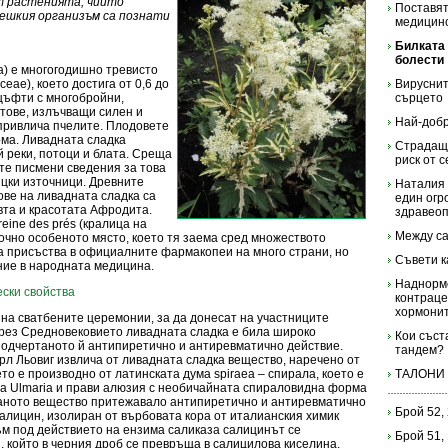
т растенията, чиито
Поставят
вешкия организъм са познати
медицинс
Билката 
болести
ia) е многогодишно тревисто
eae), което достига от 0,6 до
Вируснит
 цъфти с многобройни,
сърцето
тове, излъчващи силен и
Най-добр
привлича пчелите. Плодовете
ма. Ливадната сладка
Страдащи
 реки, потоци и блата. Среща
риск от 
ите писмени сведения за това
ъцки източници. Древните
Наталия 
ове на ливадната сладка са
един огр
вта и красотата Афродита.
здравео
eine des prés (кралица на
Между са
очно особеното място, което тя заема сред множеството
а присъства в официалните фармакопеи на много страни, но
Съвети к
ие в народната медицина.
Наднорме
ески свойства
контраце
хормони
 на сватбените церемонии, за да донесат на участниците
През Средновековието ливадната сладка е била широко
Кои съст
подчертаното й антипиретично и антиревматично действие.
тандем?
рл Льовиг извлича от ливадната сладка вещество, наречено от
то е производно от латинската дума spiraea – спирала, което е
ТАЛОНИ
aea Ulmaria и прави алюзия с необичайната спираловидна форма
аното вещество притежавало антипиретично и антиревматично
Брой 52,
салицин, изолиран от върбовата кора от италианския химик
м под действието на ензима саликаза салицинът се
Брой 51,
 който в черния дроб се превръща в салицилова киселина.