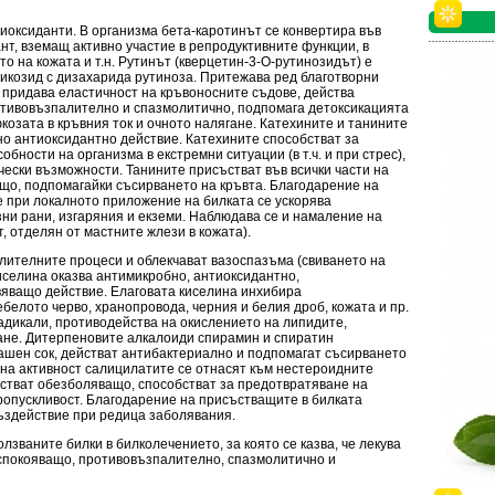
иоксиданти. В организма бета-каротинът се конвертира във
ант, вземащ активно участие в репродуктивните функции, в
о на кожата и т.н. Рутинът (кверцетин-3-О-рутинозидът) е
ликозид с дизахарида рутиноза. Притежава ред благотворни
 придава еластичност на кръвоносните съдове, действа
отивовъзпалително и спазмолитично, подпомага детоксикацията
козата в кръвния ток и очното налягане. Катехините и танините
но антиоксидантно действие. Катехините способстват за
ности на организма в екстремни ситуации (в т.ч. и при стрес),
ически възможности. Танините присъстват във всички части на
ащо, подпомагайки съсирването на кръвта. Благодарение на
е при локалното приложение на билката се ускорява
ни рани, изгаряния и екземи. Наблюдава се и намаление на
, отделян от мастните жлези в кожата).
лителните процеси и облекчават вазоспазъма (свиването на
иселина оказва антимикробно, антиоксидантно,
яващо действие. Елаговата киселина инхибира
ебелото черво, хранопровода, черния и белия дроб, кожата и пр.
адикали, противодейства на окислението на липидите,
ане. Дитерпеновите алкалоиди спирамин и спиратин
ашен сок, действат антибактериално и подпомагат съсирването
чна активност салицилатите се отнасят към нестероидните
стват обезболяващо, способстват за предотвратяване на
ропускливост. Благодарение на присъстващите в билката
въздействие при редица заболявания.
лзваните билки в билколечението, за която се казва, че лекува
успокояващо, противовъзпалително, спазмолитично и