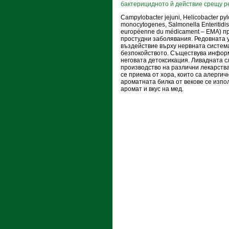
бактерицидното й действие срещу р
Campylobacter jejuni, Helicobacter pylo
monocytogenes, Salmonella Enteritidi
européenne du médicament – EMA) пр
простудни заболявания. Редовната у
въздействие върху нервната систем
безпокойството. Съществува информ
неговата детоксикация. Ливадната 
производство на различни лекарства
се приема от хора, които са алергич
ароматната билка от векове се изпо
аромат и вкус на мед.