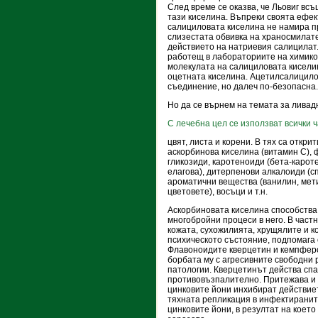
След време се оказва, че Льовиг вс
тази киселина. Въпреки своята ефе
салициловата киселина не намира п
слизестата обвивка на храносмилате
действието на натриевия салицилат
работещ в лабораториите на химик
молекулата на салициловата кисели
оцетната киселина. Ацетилсалицилов
съединение, но далеч по-безопасна.
Но да се върнем на темата за ливад
С лечебна цел се използват всички ч
цвят, листа и корени. В тях са откр
аскорбинова киселина (витамин С),
гликозиди, каротеноиди (бета-кароте
елагова), дитерпенови алкалоиди (с
ароматични вещества (ванилин, мети
цветовете), восъци и т.н.
Аскорбиновата киселина способства 
многобройни процеси в него. В част
кожата, сухожилията, хрущялите и к
психическото състояние, подпомага о
Флавоноидите кверцетин и кемпферо
борбата му с агресивните свободни
патологии. Кверцетинът действа сп
противовъзпалително. Притежава и е
цинковите йони инхибират действиет
тяхната репликация в инфектиранит
цинковите йони, в резултат на коет