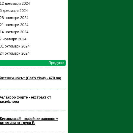
 12 декември 2024
 5 декември 2024
 28 ноември 2024
 21 ноември 2024
 14 ноември 2024
 7 ноември 2024
 31 октомври 2024
 24 октомври 2024
Продукти
Котешки нокът (Cat's claw) - 470 mg
Релаксор форте - екстракт от
пасифлора
Жинземакс® - корейски женшен +
витамини от група В