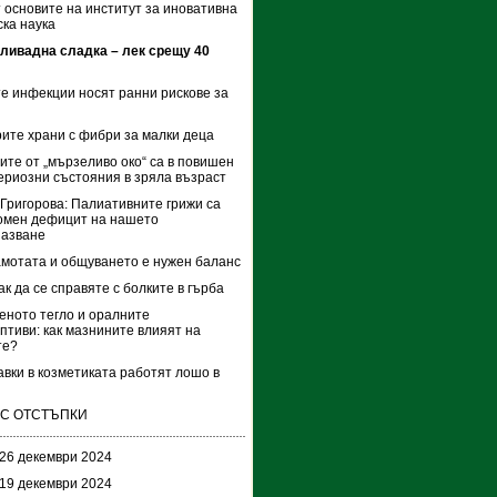
 основите на институт за иновативна
ка наука
ливадна сладка – лек срещу 40
е инфекции носят ранни рискове за
ите храни с фибри за малки деца
те от „мързеливо око“ са в повишен
сериозни състояния в зряла възраст
Григорова: Палиативните грижи са
омен дефицит на нашето
пазване
мотата и общуването е нужен баланс
ак да се справяте с болките в гърба
ното тегло и оралните
птиви: как мазнините влияят на
те?
авки в козметиката работят лошо в
 С ОТСТЪПКИ
 26 декември 2024
 19 декември 2024