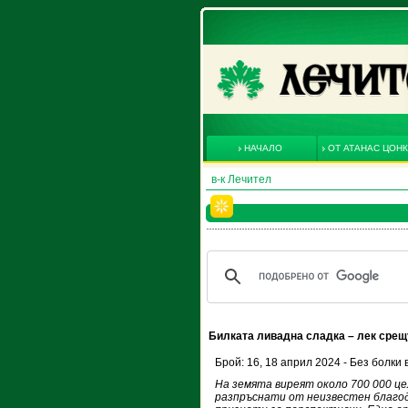
НАЧАЛО
ОТ АТАНАС ЦОН
в-к Лечител
Билката ливадна сладка – лек срещ
Брой: 16, 18 април 2024 - Без болки 
На земята виреят около 700 000 ц
разпръснати от неизвестен благод