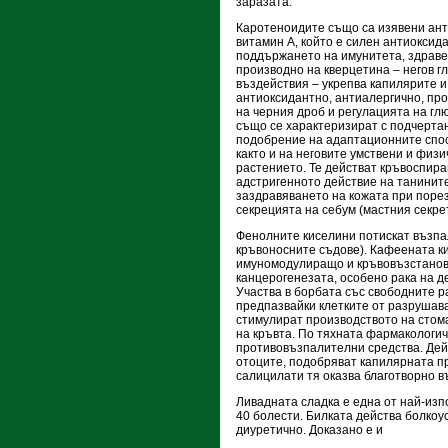
заразата.
Каротеноидите също са изявени ант
витамин А, който е силен антиоксид
поддържането на имунитета, здравет
производно на кверцетина – негов г
въздействия – укрепва капилярите и
антиоксидантно, антиалергично, пр
на черния дроб и регулацията на глю
също се характеризират с подчерта
подобрение на адаптационните способ
както и на неговите умствени и физ
растението. Те действат кръвоспир
адстригенното действие на танинит
заздравяването на кожата при порез
секрецията на себум (мастния секрет
Фенолните киселини потискат възпа
кръвоносните съдове). Кафеената к
имуномодулиращо и кръвовъзстанов
канцерогенезата, особено рака на д
Участва в борбата със свободните р
предпазвайки клетките от разрушав
стимулират производството на стом
на кръвта. По тяхната фармакологи
противовъзпалителни средства. Дей
отоците, подобряват капилярната п
салицилати тя оказва благотворно 
Ливадната сладка е една от най-изпо
40 болести. Билката действа болко
диуретично. Доказано е и