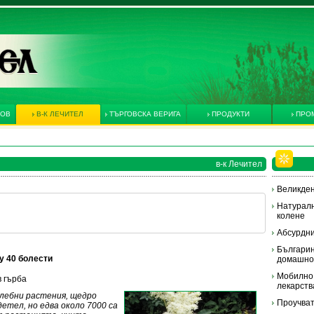
КОВ
В-К ЛЕЧИТЕЛ
ТЪРГОВСКА ВЕРИГА
ПРОДУКТИ
ПРО
в-к Лечител
Великден
Натуралн
колене
Абсурдни
Българин
у 40 болести
домашно
Мобилно 
в гърба
лекарств
елебни растения, щедро
Проучват
етел, но едва около 7000 са