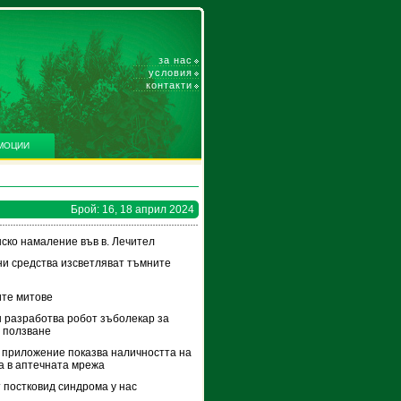
за нас
условия
контакти
МОЦИИ
Брой: 16, 18 април 2024
ско намаление във в. Лечител
и средства изсветляват тъмните
те митове
 разработва робот зъболекар за
 ползване
приложение показва наличността на
а в аптечната мрежа
 постковид синдрома у нас