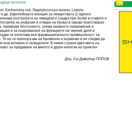
едица патогени:
ri, Escherichia coli, Staphylococcus aureus, Listeria
s и др. Европейската агенция за лекарствата (L’agence
изнава употребата на ливадната сладка при болки в ставите и
потреба на инфузии и отвари на билката оказва благотворно
а, премахва безсънието, снема нервното напрежение и
ация и за подпомагане на функциите на черния дроб и
сладка се използва във фармацевтичната промишленост за
. Тя не се препоръчва на бременни и кърмачки и не следва да
ни към аспирин и салицилати. В някои страни цветовете на
лзват за придаване на виното и други напитки на приятен
Доц. д-р Димитър ПОПОВ