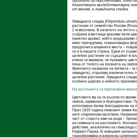
признати за перспективни. Едно о
благотворни въздействия върху чо
от векове, е ливадната сладка.
Ливадната сладка (Filipendula ulmar
растение от семейство Розови (Rosac
2 м височина. В началото на лятото
събрани в метлици красиви бели цве
приятен аромат, който неудържимо 
имат причудлива, спираловидна фор
предпочита влажните места – покрай
се и в нашата страна. Едни от първ
целебно растение се съдържат в гр
елини са вярвали, че пухкавите цвет
пяна от тялото на богинята на любо
Френското название на билката – la r
ливадите), отразява изключително т
целебни растения. Ливадната сладк
особено широко е нейното приложен
На растението са приписвани магич
Цветовете му са се ръсели по време
любов, хармония и благоденствие. 
използвана билка благодарение на 
През 1835 година немският химик Ка
него спиреинова киселина. Название
част от старото име на рода – Spir
на семената на растението. Изолир
действие, аналогично на гликозида 
Рафаел Париа. В човешкия организъ
трансформира в алкохола салигенин,