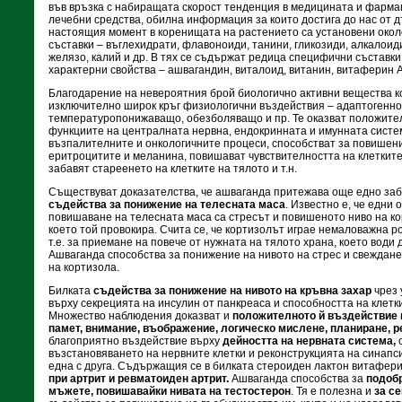
във връзка с набиращата скорост тенденция в медицината и фарма
лечебни средства, обилна информация за които достига до нас от 
настоящия момент в коренищата на растението са установени окол
съставки – въглехидрати, флавоноиди, танини, гликозиди, алкалоид
желязо, калий и др. В тях се съдържат редица специфични съставк
характерни свойства – ашвагандин, виталоид, витанин, витаферин А
Благодарение на невероятния брой био­логично активни вещества к
изключително широк кръг физиологични въздействия – адаптогенно,
температуропонижаващо, обезболяващо и пр. Те оказват положите
функциите на централната нервна, ендокринната и имунната систе
възпалителните и онкологичните процеси, способстват за повишени
еритроцитите и меланина, повишават чувствителността на клетките
забавят стареенето на клетките на тялото и т.н.
Съществуват доказателства, че ашваганда притежава още едно за
съдейства за понижение на телесната маса
. Известно е, че едни
повишаване на телесната маса са стресът и повишеното ниво на ко
което той провокира. Счита се, че кортизолът играе немаловажна р
т.е. за приемане на повече от нужната на тялото храна, което води
Ашваганда способства за понижение на нивото на стрес и свеждан
на кортизола.
Билката
съдейства за понижение на нивото на кръвна захар
чрез 
върху секрецията на инсулин от панкреаса и способността на клетк
Множество наблюдения доказват и
положителното й въздействие 
памет, внимание, въображение, логическо мислене, планиране, р
благоприятно въздействие върху
дейността на нервната система,
възстановяването на нервните клетки и реконструкцията на синапси
една с друга. Съдържащия се в билката стероиден лактон витафер
при артрит и ревматоиден артрит.
Ашваганда способства за
подобр
мъжете, повишавайки нивата на тестостерон
. Тя е полезна и
за с