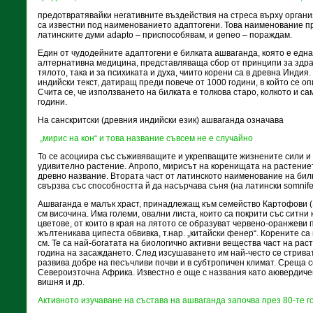
предотвратявайки негативните въздействия на стреса върху органи
са известни под наименованието адаптогени. Това наименование 
латинските думи adapto – приспособявам, и geneo – пораждам.
Един от чудодейните адаптогени е билката ашваганда, която е една
алтернативна медицина, представляваща сбор от принципи за здрав
тялото, така и за психиката и духа, чиито корени са в древна Индия
индийски текст, датиращ преди повече от 1000 години, в който се о
Счита се, че използването на билката е толкова старо, колкото и са
години.
На санскритски (древния индийски език) ашваганда означава
„мирис на кон“ и това название съвсем не е случайно
То се асоциира със съживяващите и укрепващите жизнените сили и 
удивително растение. Апропо, мирисът на коренищата на растение
древно название. Втората част от латинското наименование на билка
свързва със способността й да насърчава съня (на латински somnif
Ашваганда е малък храст, принадлежащ към семейство Картофови (S
см височина. Има големи, овални листа, които са покрити със ситн
цветове, от които в края на лятото се образуват червено-оранжеви п
жълтеникава ципеста обвивка, т.нар. „китайски фенер“. Корените са
см. Те са най-богатата на био­логично активни вещества част на рас
година на засаждането. След изсушаването им най-често се стриват
развива добре на песъчливи почви и в субтропичен климат. Среща с
Североизточна Африка. Известно е още с названия като аювердиче
вишня и др.
Активното изучаване на състава на ашваганда започва през 80-те г