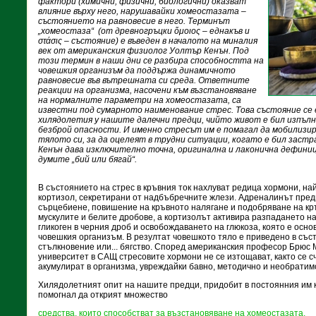
фактори (химични, физични, биологични) оказват
влияние върху него, нарушавайки хомеостазата –
състоянието на равновесие в него. Терминът
„хомеостаза“ (от древногръцки ὅμοιος – еднакъв и
στάσις – състояние) е въведен в началото на миналия
век от американския физиолог Уолтър Кенън. Под
този термин в наши дни се разбира способността на
човешкия организъм да поддържа динамичното
равновесие във вътрешната си среда. Ответните
реакции на организма, насочени към възстановяване
на нормалните параметри на хомеостазата, са
известни под сумарното наименование стрес. Това състояние се
хилядолетия у нашите далечни предци, чийто живот е бил изпълн
безброй опасности. И именно стресът им е помагал да мобилизир
тялото си, за да оцелеят в трудни ситуации, когато е бил заст
Кенън дава изключително точна, оригинална и лаконична дефини
думите „бий или бягай“.
В състоянието на стрес в кръвния ток нахлуват редица хормони, на
кортизол, секретирани от надбъбречните жлези. Адреналинът пред
сърцебиене, повишение на кръвното налягане и подобряване на кр
мускулите и белите дробове, а кортизолът активира разпадането н
гликоген в черния дроб и освобождаването на глюкоза, която е осно
човешкия организъм. В резултат човешкото тяло е приведено в съст
стълкновение или... бягство. Според американския професор Брюс
университет в САЩ стресовите хормони не се изтощават, както се с
акумулират в организма, увреждайки бавно, методично и необратимо
Хилядолетният опит на нашите предци, придобит в постоянния им к
помогнал да открият множество
средства, които способстват за възстановяване на хомеостазата,