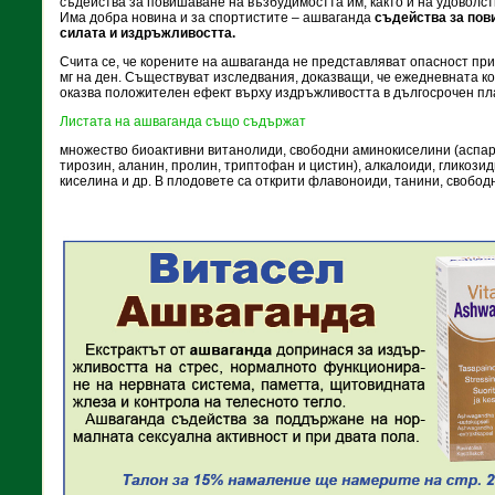
съдейства за повишаване на възбудимостта им, както и на удоволс
Има добра новина и за спортистите – ашваганда
съдейства за пов
силата и издръжливостта.
Счита се, че корените на ашваганда не представляват опасност пр
мг на ден. Съществуват изследвания, доказващи, че ежедневната к
оказва положителен ефект върху издръжливостта в дългосрочен пл
Листата на ашваганда също съдържат
множество биоактивни витанолиди, свободни аминокиселини (аспара
тирозин, аланин, пролин, триптофан и цистин), алкалоиди, гликози
киселина и др. В плодовете са открити флавоноиди, танини, свобод