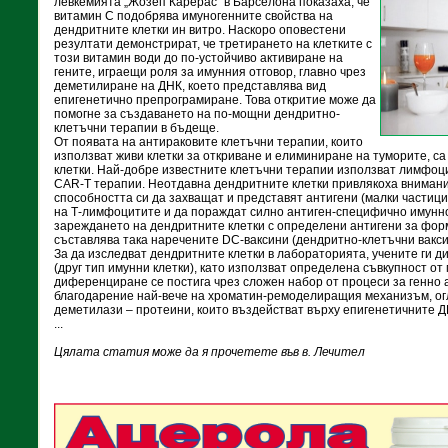
левкемията „Жозеп Карерас“ в Барселона показаха, че
витамин С подобрява имуногенните свойства на
дендритните клетки ин витро. Наскоро оповестени
резултати демонстрират, че третирането на клетките с
този витамин води до по-устойчиво активиране на
гените, играещи роля за имунния отговор, главно чрез
деметилиране на ДНК, което представлява вид
епигенетично препрограмиране. Това откритие може да
помогне за създаването на по-мощни дендритно-
клетъчни терапии в бъдеще.
От появата на антираковите клетъчни терапии, които
използват живи клетки за откриване и елиминиране на туморите, с
клетки. Най-добре известните клетъчни терапии използват лимфоци
CAR-T терапии. Неотдавна дендритните клетки привлякоха внимани
способността си да захващат и представят антигени (малки частици 
на Т-лимфоцитите и да пораждат силно антиген-специфично имунно
зареждането на дендритните клетки с определени антигени за фо
съставлява така наречените DC-ваксини (дендритно-клетъчни вакси
За да изследват дендритните клетки в лабораторията, учените ги 
(друг тип имунни клетки), като използват определена съвкупност от
диференциране се постига чрез сложен набор от процеси за генно а
благодарение най-вече на хроматин-ремоделиращия механизъм, ог
деметилази – протеини, които въздействат върху епигенетичните Д
...
Цялата статия може да я прочетете във в. Лечител