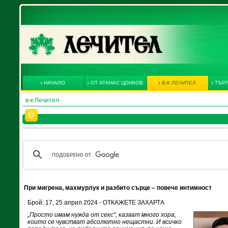
НАЧАЛО
ОТ АТАНАС ЦОНКОВ
В-К ЛЕЧИТЕЛ
ТЪРГ
в-к Лечител
При мигрена, махмурлук и разбито сърце – повече интимност
Брой: 17, 25 април 2024 - ОТКАЖЕТЕ ЗАХАРТА
„Просто имам нужда от секс“, казват много хора,
които се чувстват абсолютно нещастни. И всичко