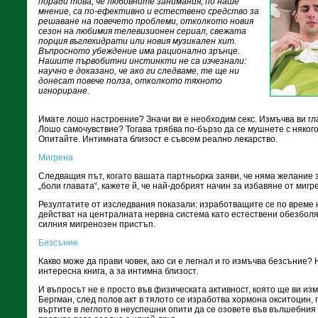
поради това, че любовните занимания, по наше
мнение, са по-ефективно и естествено средство за
решаване на повечето проблеми, отколкото новия
сезон на любимия телевизионен сериал, свежата
порция въглехидрати или новия музикален хит.
Въпросното убеждение има рационално зрънце.
Нашите първобитни инстинкти не са изчезнали:
научно е доказано, че ако ги следваме, те ще ни
донесат повече полза, отколкото тяхното
игнориране.
Имате лошо настроение? Значи ви е необходим секс. Измъчва ви г
Лошо самочувствие? Тогава трябва по-бързо да се мушнете с някого
Опитайте. Интимната близост е съвсем реално лекарство.
Мигрена
Следващия път, когато вашата партньорка заяви, че няма желание з
„боли главата“, кажете й, че най-добрият начин за избавяне от мигре
Резултатите от изследвания показали: изработващите се по време
действат на централната нервна система като естествени обезболя
силния мигренозен пристъп.
Безсъние
Какво може да прави човек, ако си е легнал и го измъчва безсъние? 
интересна книга, а за интимна близост.
И въпросът не е просто във физическата активност, която ще ви из
Бергман, след полов акт в тялото се изработва хормона окситоцин, 
въртите в леглото в неуспешни опити да се озовете във вълшебния