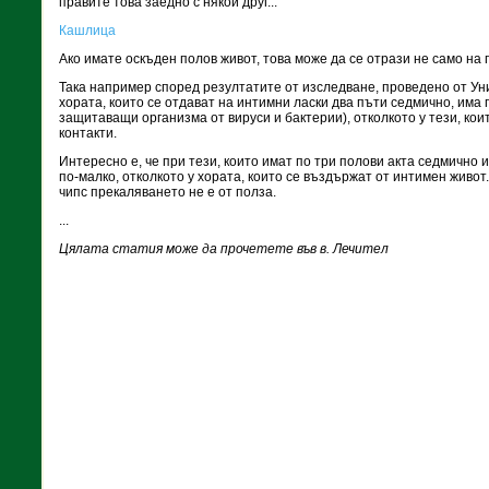
правите това заедно с някой друг...
Кашлица
Ако имате оскъден полов живот, това може да се отрази не само на 
Така например според резултатите от изследване, проведено от Уни
хората, които се отдават на интимни ласки два пъти седмично, има 
защитаващи организма от вируси и бактерии), отколкото у тези, кои
контакти.
Интересно е, че при тези, които имат по три полови акта седмично и
по-малко, отколкото у хората, които се въздържат от интимен живот.
чипс прекаляването не е от полза.
...
Цялата статия може да прочетете във в. Лечител