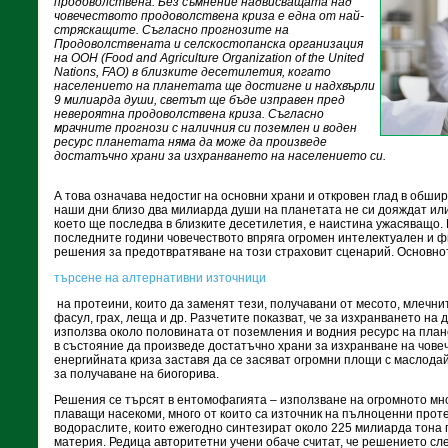
продоволствена. Без съмнение надвисващата над
човечеството продоволствена криза е една от най-
стряскащите. Съгласно прогнозите на
Продоволствената и селскостопанска организация
на ООН (Food and Agriculture Organization of the United
Nations, FAO) в близките десетилетия, когато
населението на планетата ще достигне и надхвърли
9 милиарда души, светът ще бъде изправен пред
невероятна продоволствена криза. Съгласно
мрачните прогнози с наличния си поземлен и воден
ресурс планетата няма да може да произведе
достатъчно храни за изхранването на населението си.
А това означава недостиг на основни храни и откровен глад в обшир
наши дни близо два милиарда души на планетата не си дояждат или 
което ще последва в близките десетилетия, е наистина ужасяващо.
последните години човечеството впряга огромен интелектуален и ф
решения за предотвратяване на този страховит сценарий. Основно
търсене на алтернативни източници
на протеини, които да заменят тези, получавани от месото, млечнит
фасул, грах, леща и др. Разчетите показват, че за изхранването на
използва около половината от поземления и водния ресурс на план
в състояние да произведе достатъчно храни за изхранване на човеч
енергийната криза заставя да се засяват огромни площи с маслодай
за получаване на биогорива.
Решения се търсят в ентомофагията – използване на огромното мн
плаващи насекоми, много от които са източник на пълноценни проте
водораслите, които ежегодно синтезират около 225 милиарда тона
материя. Редица авторитетни учени обаче считат, че решението сл