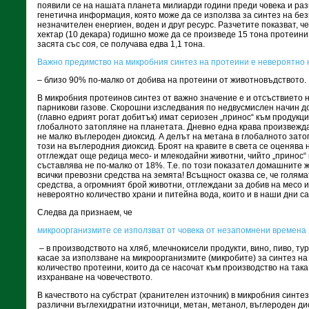
появили се на нашата планета милиарди години преди човека и ра
генетична информация, която може да се използва за синтез на бе
незначителен енергиен, воден и друг ресурс. Разчетите показват, ч
хектар (10 декара) годишно може да се произведе 15 тона протеини
засята със соя, се получава едва 1,1 тона.
Важно предимство на микробния синтез на протеини е невероятно 
– близо 90% по-малко от добива на протеини от животновъдството.
В микробния протеинов синтез от важно значение е и отсъствието 
парникови газове. Скорошни изследвания по недвусмислен начин д
(главно едрият рогат добитък) имат сериозен „принос“ към продукция
глобалното затопляне на планетата. Дневно една крава произвежда 
не малко въглероден диоксид. А делът на метана в глобалното зат
този на въглеродния диоксид. Броят на кравите в света се оценява н
отглеждат още редица месо- и млекодайни животни, чийто „принос“
съставлява не по-малко от 18%. Т.е. по този показател домашните
всички превозни средства на земята! Всъщност оказва се, че голям
средства, а огромният брой животни, отглеждани за добив на месо и
невероятно количество храни и питейна вода, които и в наши дни са
Следва да признаем, че
микроорганизмите се използват от човека от незапомнени времена
– в производството на хляб, млечнокисели продукти, вино, пиво, ту
касае за използване на микроорганизмите (микробите) за синтез н
количество протеини, които да се насочат към производство на така
изхранване на човечеството.
В качеството на субстрат (хранителен източник) в микробния синте
различни въглехидратни източници, метан, метанол, въглероден дио