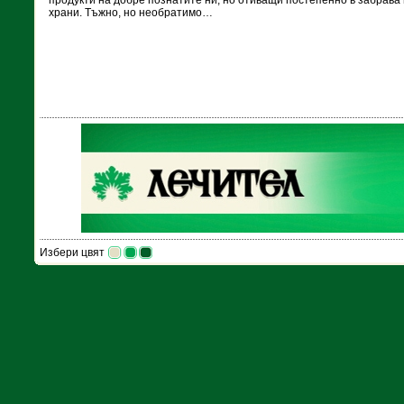
продукти на добре познатите ни, но отиващи постепенно в забрава
храни. Тъжно, но необратимо…
Избери цвят