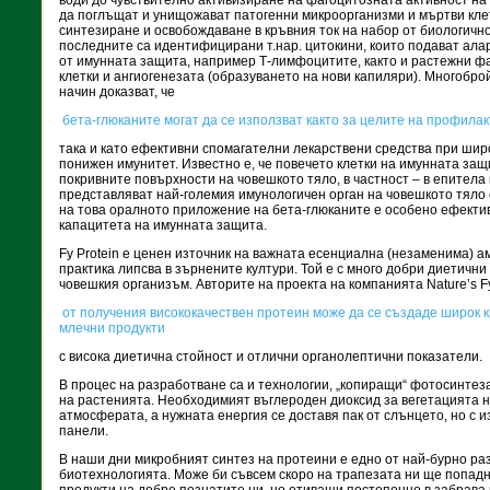
води до чувствително активизиране на фагоцитозната активност на
да поглъщат и унищожават патогенни микроорганизми и мъртви клетк
синтезиране и освобождаване в кръвния ток на набор от биологично
последните са идентифицирани т.нар. цитокини, които подават алар
от имунната защита, например Т-лимфоцитите, както и растежни ф
клетки и ангиогенезата (образуването на нови капиляри). Многобро
начин доказват, че
бета-глюканите могат да се използват както за целите на профилак
така и като ефективни спомагателни лекарствени средства при широ
понижен имунитет. Известно е, че повечето клетки на имунната за
покривните повърхности на човешкото тяло, в частност – в епитела 
представляват най-големия имунологичен орган на човешкото тяло 
на това оралното приложение на бета-глюканите е особено ефекти
капацитета на имунната защита.
Fy Protein е ценен източник на важната есенциална (незаменима) а
практика липсва в зърнените култури. Той е с много добри диетични 
човешкия организъм. Авторите на проекта на компанията Nature’s F
от получения висококачествен протеин може да се създаде широк к
млечни продукти
с висока диетична стойност и отлични органолептични показатели.
В процес на разработване са и технологии, „копиращи“ фотосинтез
на растенията. Необходимият въглероден диоксид за вегетацията н
атмосферата, а нужната енергия се доставя пак от слънцето, но с
панели.
В наши дни микробният синтез на протеини е едно от най-бурно ра
биотехнологията. Може би съвсем скоро на трапезата ни ще попад