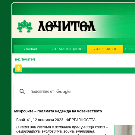
НАЧАЛО
ОТ АТАНАС ЦОНКОВ
В-К ЛЕЧИТЕЛ
ТЪРГ
в-к Лечител
Микробите – голямата надежда на човечеството
Брой: 41, 12 октомври 2023 - ФЕРТИЛНОСТТА
В наши дни светът е изправен пред редица кризи –
демографска, екологична, водна, енергийна,