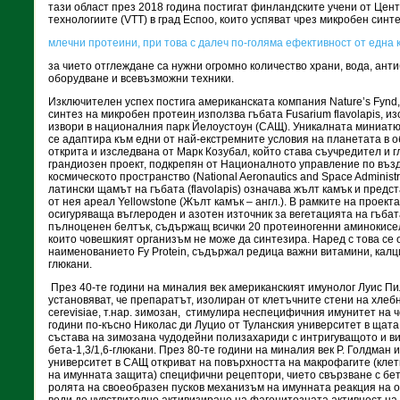
тази област през 2018 година постигат финландските учени от Цен
технологиите (VTT) в град Еспоо, които успяват чрез микробен синт
млечни протеини, при това с далеч по-голяма ефективност от една 
за чието отглеждане са нужни огромно количество храни, вода, анти
оборудване и всевъзможни техники.
Изключителен успех постига американската компания Nature’s Fynd, 
синтез на микробен протеин използва гъбата Fusarium flavolapis, 
извори в националния парк Йелоустоун (САЩ). Уникалната миниатю
се адаптира към едни от най-екстремните условия на планетата в о
открита и изследвана от Марк Козубал, който става съучредител и г
грандиозен проект, подкрепян от Националното управление по въз
космическото пространство (National Aeronautics and Space Administr
латински щамът на гъбата (flavolapis) означава жълт камък и пред
от нея ареал Yellowstone (Жълт камък – англ.). В рамките на проект
осигуряваща въглероден и азотен източник за вегетацията на гъбата
пълноценен белтък, съдържащ всички 20 протеиногенни аминокисели
които човешкият организъм не може да синтезира. Наред с това се о
наименованието Fy Protein, съдържал редица важни витамини, калц
глюкани.
През 40-те години на миналия век американският имунолог Луис Пи
установяват, че препаратът, изолиран от клетъчните стени на хле
cerevisiae, т.нар. зимозан,
стимулира неспецифичния имунитет на ч
години по-късно Николас ди Луцио от Туланския университет в щата
състава на зимозана чудодейни полизахариди с интригуващото и 
бета-1,3/1,6-глюкани. През 80-те години на миналия век Р. Голдман 
университет в САЩ откриват на повърхността на макрофагите (клет
на имунната защита) специфични рецептори, чието свързване с бета
ролята на своеобразен пусков механизъм на имунната реакция на о