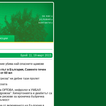
за нас
условия
контакти
МОЦИИ
Брой: 11, 19 март 2015
ние убива най-опасните щамове
 път в България, Саменто течен
 от 60 мл
треска“ ни дебне тази пролет
озата
а ОРТОВА, нефролог в УМБАЛ
дровска”: Хипертонията и диабетът са
е рискове за хронична бъбречна
тъчност
ни от включването на България в