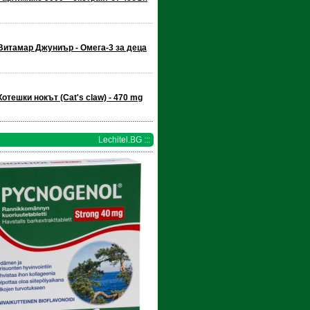
Витамар Джуниър - Омега-3 за деца
Котешки нокът (Cat's claw) - 470 mg
Lechitel.BG :::