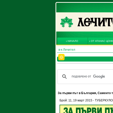
НАЧАЛО
ОТ АТАНАС ЦОН
в-к Лечител
За първи път в България, Саменто т
Брой: 11, 19 март 2015 - ТУБЕРКУЛ