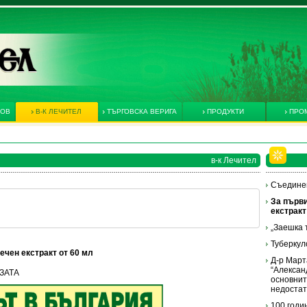
КОВ
В-К ЛЕЧИТЕЛ
ТЪРГОВСКА ВЕРИГА
ПРОДУКТИ
ПРО
в-к Лечител
Съедине
За първи
екстракт
„Заешка 
Туберкул
ечен екстракт от 60 мл
Д-р Март
“Алексан
ОЗАТА
основнит
недоста
100 годи