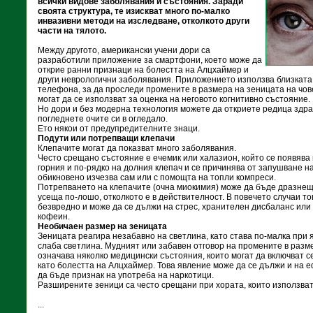
всички видове заболявания и състояния. Заради
своята структура, те изискват много по-малко
инвазивни методи на изследване, отколкото други
части на тялото.
Между другото, американски учени дори са
разработили приложение за смартфони, което може да
открие ранни признаци на болестта на Алцхаймер и
други неврологични заболявания. Приложението използва близкат
телефона, за да проследи промените в размера на зеницата на чов
могат да се използват за оценка на неговото когнитивно състояние.
Но дори и без модерна технология можете да откриете редица здр
погледнете очите си в огледало.
Ето някои от предупредителните знаци.
Подути или потрепващи клепачи
Клепачите могат да показват много заболявания.
Често срещано състояние е ечемик или халазион, който се появява
горния и по-рядко на долния клепач и се причинява от запушване н
обикновено изчезва сам или с помощта на топли компреси.
Потрепването на клепачите (очна миокимия) може да бъде дразнещ
усеща по-лошо, отколкото е в действителност. В повечето случаи т
безвредно и може да се дължи на стрес, хранителен дисбаланс или
кофеин.
Необичаен размер на зеницата
Зеницата реагира незабавно на светлина, като става по-малка при 
слаба светлина. Мудният или забавен отговор на промените в разм
означава няколко медицински състояния, които могат да включват 
като болестта на Алцхаймер. Това явление може да се дължи и на е
да бъде признак на употреба на наркотици.
Разширените зеници са често срещани при хората, които използват
...