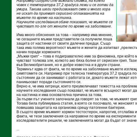
Например сигурно сте виждали снимка, на която
човек с температура 37,2 градуса лежи и се готви да
умира. Такива шеги предизвикват смях и много хора
не искат да приемат сериозно оплакванията на
мъжете по време на настинка.
Научните изследвания обаче показват, че мъжете се
чувстват по-зле от жените по време на заболяване.
Има много обяснения за това – например има мнение,
че сегашните мъжки представители са получили лоша
защита от настинки от своите далечни предци. Също
така има голяма вероятност мъжете и жените да изпитват „прелест
начин поради хормоните.
„Мъжки грип“ – това е подигравателно име за феномена, при който м
чувстват толкова зле, колкото ако бяха болни от сериозен грип. Таз
във Великобритания, но е добре известна и в други страни.
Терминът идва от факта, че по време на заболяване мъжете изглеж
симптомите си. Например при телесна температура 37,2 градуса по
състояние да се занимават с работата си, докато мъжете лежат изт
паникьосват поради състоянието си.
Вярно е, че има хитреци, които преувеличават тежестта на проблема
научните изследвания също показват, че мъжете всъщност могат да 
на настинка и има основателна причина за това.
За първи път учените започнали да говорят за това, че мъжкият грип
Тогава била публикувана статия, в която се посочвало, че женският
повишава защитата на организма срещу патогенни бактерии.
В същото време мъжкият хормон тестостерон, напротив, отслабва 
факта, че тези заключения са направени по време на експерименти
изследователите решили, че заключенията могат да бъдат от значе
...