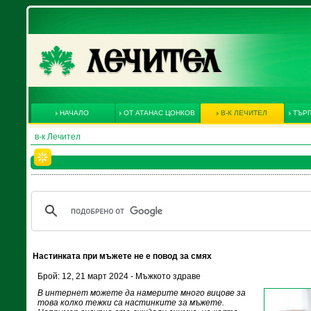
НАЧАЛО
ОТ АТАНАС ЦОНКОВ
В-К ЛЕЧИТЕЛ
ТЪРГ
в-к Лечител
Настинката при мъжете не е повод за смях
Брой: 12, 21 март 2024 - Мъжкото здраве
В интернет можете да намерите много вицове за
това колко тежки са настинките за мъжете.