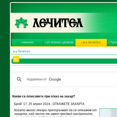
НАЧАЛО
ОТ АТАНАС ЦОНКОВ
В-К ЛЕЧИТЕЛ
ТЪРГ
в-к Лечител
Какви са плюсовете при отказ на захар?
Брой: 17, 25 април 2024 - ОТКАЖЕТЕ ЗАХАРТА
Когато много лекари препоръчват да се откажем от
захарта, най-често те имат предвид продуктите,