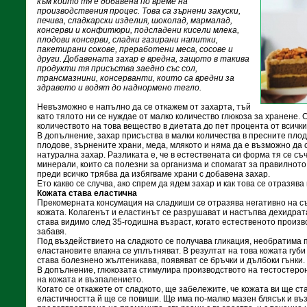
към които тя е добавена по време на
производствения процес. Това са зърнени закуски,
печива, сладкарски изделия, шоколад, мармалад,
консерви и конфитюри, подсладени кисели млека,
плодови консерви, сладки газирани напитки,
пакетирани сокове, преработени меса, сосове и
други. Добавената захар е вредна, защото в такива
продукти тя присъства заедно със сол,
трансмазнини, консерванти, които са вредни за
здравето и водят до наднормено тегло.
Невъзможно е напълно да се откажем от захарта, тъй
като тялото ни се нуждае от малко количество глюкоза за хранене.
количеството на това вещество в диетата до пет процента от всичк
В допълнение, захар присъства в малки количества в пресните пло
плодове, зърнените храни, меда, млякото и няма да е възможно да с
натурална захар. Разликата е, че в естествената си форма тя се съ
минерали, които са полезни за организма и спомагат за правилното
преди всичко трябва да избягваме храни с добавена захар.
Ето какво се случва, ако спрем да ядем захар и как това се отразява
Кожата става еластична
Прекомерната консумация на сладкиши се отразява негативно на с
кожата. Колагенът и еластинът се разрушават и настъпва дехидрата
става видимо след 35-годишна възраст, когато естественото произво
забавя.
Под въздействието на сладкото се получава гликация, необратима п
еластановите влакна се уплътняват. В резултат на това кожата губи 
става болезнено жълтеникава, появяват се бръчки и дълбоки гънки.
В допълнение, глюкозата стимулира производството на тестостеро
на кожата и възпалението.
Когато се откажете от сладкото, ще забележите, че кожата ви ще ста
еластичността й ще се повиши. Ще има по-малко мазен блясък и въ