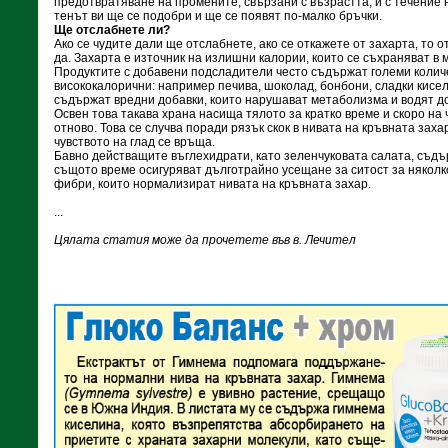
предотвратяване на промените, свързани с възрастта, и с течение 
тенът ви ще се подобри и ще се появят по-малко бръчки.
Ще отслабнете ли?
Ако се чудите дали ще отслабнете, ако се откажете от захарта, то о
да. Захарта е източник на излишни калории, които се съхраняват в 
Продуктите с добавени подсладители често съдържат големи колич
висококалорични: например печива, шоколад, бонбони, сладки кисе
съдържат вредни добавки, които нарушават метаболизма и водят д
Освен това такава храна насища тялото за кратко време и скоро на ч
отново. Това се случва поради рязък скок в нивата на кръвната заха
чувството на глад се връща.
Бавно действащите въглехидрати, като зеленчуковата салата, съдъ
същото време осигуряват дълготрайно усещане за ситост за няколк
фибри, които нормализират нивата на кръвната захар.
...
Цялата статия може да прочетете във в. Лечител