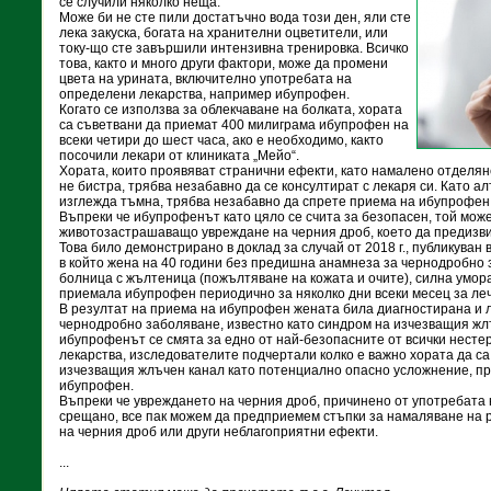
се случили няколко неща.
Може би не сте пили достатъчно вода този ден, яли сте
лека закуска, богата на хранителни оцветители, или
току-що сте завършили интензивна тренировка. Всичко
това, както и много други фактори, може да промени
цвета на урината, включително употребата на
определени лекарства, например ибупрофен.
Когато се използва за облекчаване на болката, хората
са съветвани да приемат 400 милиграма ибупрофен на
всеки четири до шест часа, ако е необходимо, както
посочили лекари от клиниката „Мейо“.
Хората, които проявяват странични ефекти, като намалено отделян
не бистра, трябва незабавно да се консултират с лекаря си. Като ал
изглежда тъмна, трябва незабавно да спрете приема на ибупрофен
Въпреки че ибупрофенът като цяло се счита за безопасен, той мож
животозастрашаващо увреждане на черния дроб, което да предизви
Това било демонстрирано в доклад за случай от 2018 г., публикуван 
в който жена на 40 години без предишна анамнеза за чернодробно 
болница с жълтеница (пожълтяване на кожата и очите), силна умор
приемала ибупрофен периодично за няколко дни всеки месец за ле
В резултат на приема на ибупрофен жената била диагностирана и л
чернодробно заболяване, известно като синдром на изчезващия жл
ибупрофенът се смята за едно от най-безопасните от всички нест
лекарства, изследователите подчертали колко е важно хората да са
изчезващия жлъчен канал като потенциално опасно усложнение, пр
ибупрофен.
Въпреки че увреждането на черния дроб, причинено от употребата 
срещано, все пак можем да предприемем стъпки за намаляване на 
на черния дроб или други неблагоприятни ефекти.
...