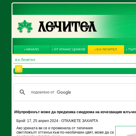
НАЧАЛО
ОТ АТАНАС ЦОНКОВ
В-К ЛЕЧИТЕЛ
ТЪРГ
в-к Лечител
Ибупрофенът може да предизика синдрома на изчезващия жлъче
Брой: 17, 25 април 2024 - ОТКАЖЕТЕ ЗАХАРТА
Ако урината ви се е променила от типичния
светложълт оттенък към по-необичаен цвят, може да са