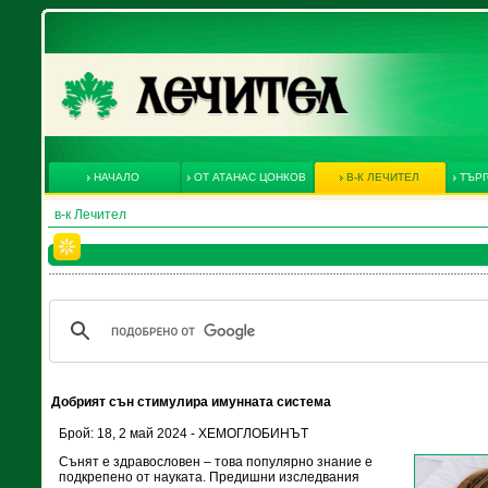
НАЧАЛО
ОТ АТАНАС ЦОНКОВ
В-К ЛЕЧИТЕЛ
ТЪРГ
в-к Лечител
Добрият сън стимулира имунната система
Брой: 18, 2 май 2024 - ХЕМОГЛОБИНЪТ
Сънят е здравословен – това популярно знание е
подкрепено от науката. Предишни изследвания