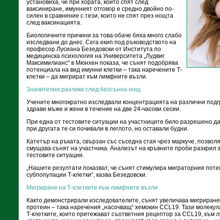
установиха, че при хората, които спят след
ваксиниране, имунният отговор е средно двойно по-
силен в сравнение с тези, които не спят през нощта
след ваксинацията.
Биологичните причини за това обаче бяха много слабо
изследвани до днес. Сега екип под ръководството на
професор Лусиана Безедовски от Института по
медицинска психология на Университета „Лудвиг
Максимилианс“ в Мюнхен показа, че сънят подобрява
потенциала на вид имунни клетки – така наречените Т-
клетки – да мигрират към лимфните възли.
Значителни разлики след безсънна нощ
Учените многократно изследвали концентрацията на различни подгр
здрави мъже и жени в течение на две 24-часови сесии.
При една от тестовите ситуации на участниците било разрешено да 
при другата те си почивали в леглото, но оставали будни.
Катетър на ръката, свързан със съседна стая чрез маркуче, позволя
смущава сънят на участника. Анализът на кръвните проби разкрил 
тестовите ситуации.
„Нашите резултати показват, че сънят стимулира миграторния пот
субпопулации Т-клетки“, казва Безедовски.
Мигриране на Т-клетките към лимфните възли
Както демонстрирали изследователите, сънят увеличава мигриранет
протеин – така наречения „насочващ“ хемокин CCL19. Тази молекул
Т-клетките, които притежават съответния рецептор за CCL19, към 