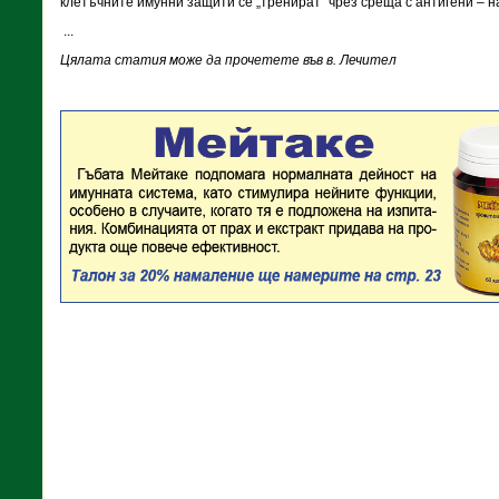
клетъчните имунни защити се „тренират“ чрез среща с антигени – 
...
Цялата статия може да прочетете във в. Лечител