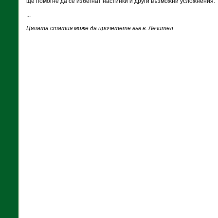
ще помогне да се избегнат настинки и други възможни усложнения.
...
Цялата статия може да прочетете във в. Лечител