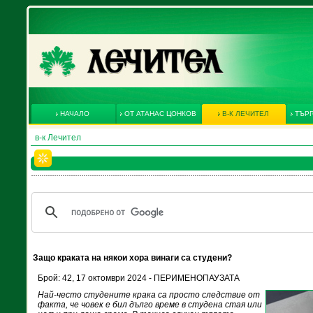
НАЧАЛО
ОТ АТАНАС ЦОНКОВ
В-К ЛЕЧИТЕЛ
ТЪРГ
в-к Лечител
Защо краката на някои хора винаги са студени?
Брой: 42, 17 октомври 2024 - ПЕРИМЕНОПАУЗАТА
Най-често студените крака са просто следствие от
факта, че човек е бил дълго време в студена стая или