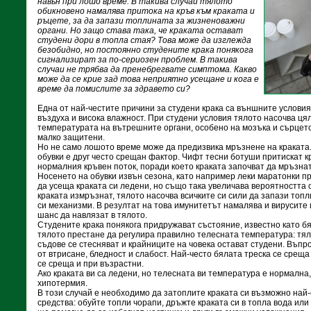
навън при лошо време. В такива случаи тялото
обикновено намалява притока на кръв към краката и
ръцете, за да запази топлината за жизненоважни
органи. Но защо става така, че краката остават
студени дори в топла стая? Това може да изглежда
безобидно, но постоянно студените крака понякога
сигнализират за по-сериозен проблем. В такива
случаи не трябва да пренебрегвате симптома. Какво
може да се крие зад това неприятно усещане и кога е
време да помислите за здравето си?
Една от най-честите причини за студени крака са външните условия
въздуха и висока влажност. При студени условия тялото насочва ця
температурата на вътрешните органи, особено на мозъка и сърцето
малко защитени.
Но не само лошото време може да предизвика мръзнене на кракат
обувки е друг често срещан фактор. Чифт тесни ботуши притискат к
нормалния кръвен поток, поради което краката започват да мръзнат
Носенето на обувки извън сезона, като например леки маратонки пр
да усеща краката си ледени, но също така увеличава вероятността от
краката измръзнат, тялото насочва всичките си сили да запази топ
си механизми. В резултат на това имунитетът намалява и вирусите
шанс да навлязат в тялото.
Студените крака понякога придружават състояние, известно като бял
тялото престане да регулира правилно телесната температура: тял
съдове се стесняват и крайниците на човека остават студени. Въп
от втрисане, бледност и слабост. Най-често бялата треска се среща
се среща и при възрастни.
Ако краката ви са ледени, но телесната ви температура е нормална
хипотермия.
В този случай е необходимо да затоплите краката си възможно най-
средства: обуйте топли чорапи, дръжте краката си в топла вода или 