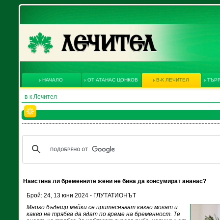
НАЧАЛО
ОТ АТАНАС ЦОНКОВ
В-К ЛЕЧИТЕЛ
ТЪРГ
в-к Лечител
Наистина ли бременните жени не бива да консумират ананас?
Брой: 24, 13 юни 2024 - ГЛУТАТИОНЪТ
Много бъдещи майки се притесняват какво могат и
какво не трябва да ядат по време на бременност. Те