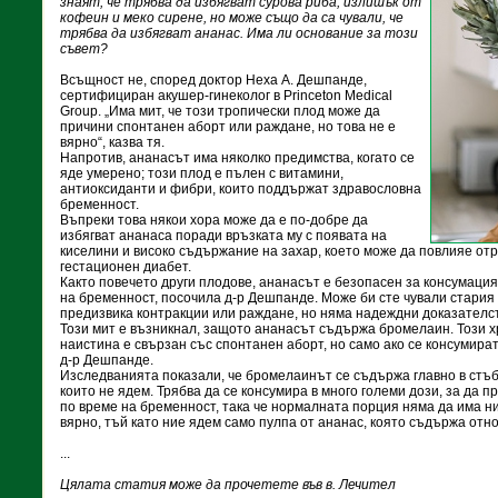
знаят, че трябва да избягват сурова риба, излишък от
кофеин и меко сирене, но може също да са чували, че
трябва да избягват ананас. Има ли основание за този
съвет?
Всъщност не, според доктор Неха А. Дешпанде,
сертифициран акушер-гинеколог в Princeton Medical
Group. „Има мит, че този тропически плод може да
причини спонтанен аборт или раждане, но това не е
вярно“, казва тя.
Напротив, ананасът има няколко предимства, когато се
яде умерено; този плод е пълен с витамини,
антиоксиданти и фибри, които поддържат здравословна
бременност.
Въпреки това някои хора може да е по-добре да
избягват ананаса поради връзката му с появата на
киселини и високо съдържание на захар, което може да повлияе от
гестационен диабет.
Както повечето други плодове, ананасът е безопасен за консумация
на бременност, посочила д-р Дешпанде. Може би сте чували стария 
предизвика контракции или раждане, но няма надеждни доказателст
Този мит е възникнал, защото ананасът съдържа бромелаин. Този 
наистина е свързан със спонтанен аборт, но само ако се консумира
д-р Дешпанде.
Изследванията показали, че бромелаинът се съдържа главно в стъб
които не ядем. Трябва да се консумира в много големи дози, за да 
по време на бременност, така че нормалната порция няма да има ни
вярно, тъй като ние ядем само пулпа от ананас, която съдържа отн
...
Цялата статия може да прочетете във в. Лечител