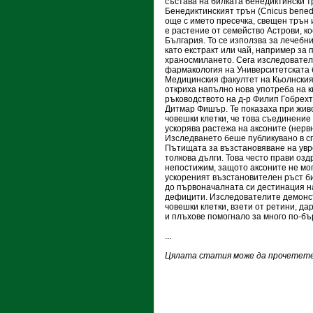
състава на билката бенедиктински т
Бенедиктинският трън (Cnicus benedi
още с името пресечка, свещен трън 
е растение от семейство Астрови, ко
България. То се използва за лечебни
като екстракт или чай, например за
храносмилането. Сега изследовател
фармакология на Университетската 
Медицинския факултет на Кьолнския
откриха напълно нова употреба на 
ръководството на д-р Филип Гобрехт
Дитмар Фишър. Те показаха при жив
човешки клетки, че това съединение
ускорява растежа на аксоните (нервн
Изследването беше публикувано в сп
Пътищата за възстановяване на увр
толкова дълги. Това често прави оз
непостижим, защото аксоните не мог
ускореният възстановителен ръст би
до първоначалната си дестинация 
дефицити. Изследователите демонст
човешки клетки, взети от ретини, д
и плъхове помогнало за много по-б
...
Цялата статия може да прочетете 