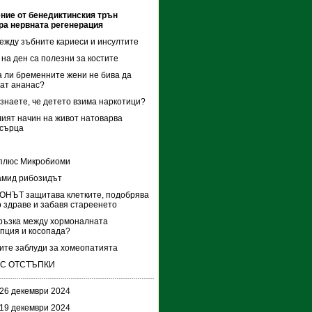
ние от бенедиктинския трън
ра нервната регенерация
ежду зъбните кариеси и инсултите
 на ден са полезни за костите
 ли бременните жени не бива да
ат ананас?
ознаете, че детето взима наркотици?
ият начин на живот натоварва
 сърца
 плюс Микробиоми
амид рибозидът
ОНЪТ защитава клетките, подобрява
 здраве и забавя стареенето
ръзка между хормоналната
пция и косопада?
ите заблуди за хомеопатията
 С ОТСТЪПКИ
 26 декември 2024
 19 декември 2024