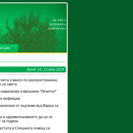
за нас
условия
контакти
МОЦИИ
Брой: 24, 13 юни 2024
ията е много по-разпространена,
о се смята
 намаление в магазини "Лечител"
те инфекции
нахапани от кърлежи във Варна за
е в здравеопазването да не се
 за година
естата в Спешната помощ са
и