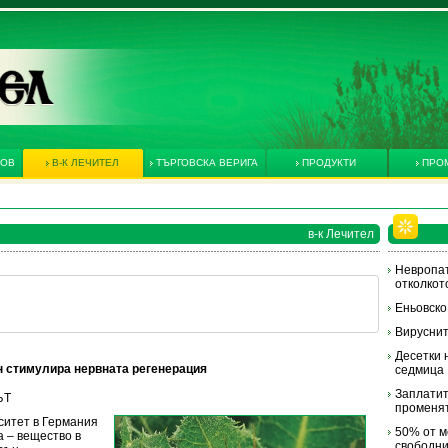
КОВ
В-К ЛЕЧИТЕЛ
ТЪРГОВСКА ВЕРИГА
ПРОДУКТИ
ПРО
в-к Лечител
Невропат
отколкот
Еньовско
Вирусни
Десетки 
н стимулира нервната регенерация
седмица
Заплатит
ЪТ
променят
ситет в Германия
50% от м
 – вещество в
свободн