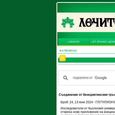
НАЧАЛО
ОТ АТАНАС ЦОН
в-к Лечител
Съединение от бенедиктинския тръ
Брой: 24, 13 юни 2024 - ГЛУТАТИОН
Изследователи от Кьолнския универ
откриха ново приложение на кницина