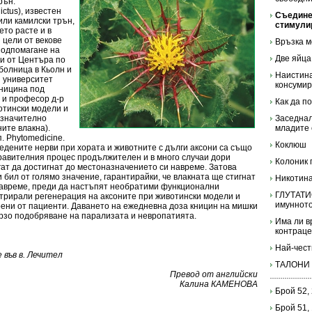
рън.
ctus), известен
Съедине
или камилски трън,
стимули
ето расте и в
 цели от векове
Връзка м
 подпомагане на
Две яйца
и от Центъра по
болница в Кьолн и
Наистина
 университет
консумир
кницина под
 и професор д-р
Как да п
отински модели и
 значително
Заседнал
ите влакна).
младите
. Phytomedicine.
Коклюш
едените нерви при хората и животните с дълги аксони са също
дравителния процес продължителен и в много случаи дори
Колоник
ат да достигнат до местоназначението си навреме. Затова
 бил от голямо значение, гарантирайки, че влакната ще стигнат
Никотин
навреме, преди да настъпят необратими функционални
ГЛУТАТИ
рирали регенерация на аксоните при животински модели и
имунното
арени от пациенти. Даването на ежедневна доза кницин на мишки
ързо подобряване на парализата и невропатията.
Има ли в
контраце
Най-чест
във в. Лечител
ТАЛОНИ
Превод от английски
Калина КАМЕНОВА
Брой 52,
Брой 51,