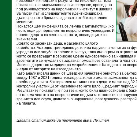
неврологични недъзи в резултат на инфекцията. Това
показа ново епидемиологично изследване, проведено
под ръководството на Каролинския институт в Швеция.
За първи път изследователите идентифицираха
дългосрочното бреме за здравето от бактериалния
менингит.
Понастоящем инфекцията се лекува с антибиотици, но
често води до перманентно неврологично увреждане. И
понеже децата са често засегнати, последиците са
значителни.
„Когато са засегнати деца, е засегнато цялото
семейство. Ако едно тригодишно дете има нарушена когнитивна фун
увредено или загубено зрение или слух, това има огромно отражени
които се превръщат в сериозно бреме едновременно за индивида и 
засегнатите се нуждаят от здравна помощ през останалата част от 
Йовино, доцент по медицинска микробиология в Катедрата по невро
и един от авторите на изследването.
Като анализирали данни от Шведския качествен регистър за бакте
между 1987 и 2021 година, изследователите имали възможност да с
преболедували от бактериален менингит като деца, с малко над 32 
контролни участници от населението като цяло. Средният период н
Резултатите показват, че при тези, които били диагностирани с бак
по-голяма честота на неврологични недъзи като когнитивно наруше
зрението или слуха, двигателно нарушение, поведенчески разстрой
на главата.
...
Цялата статия може да прочетете във в. Лечител