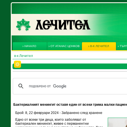
НАЧАЛО
ОТ АТАНАС ЦОНКОВ
В-К ЛЕЧИТЕЛ
ТЪРГ
в-к Лечител
Бактериалният менингит оставя един от всеки трима малки пациен
Брой: 8, 22 февруари 2024 - Забранено след хранене
Едно от всеки три деца, които заболяват от
бактериален менингит, живее с перманентни