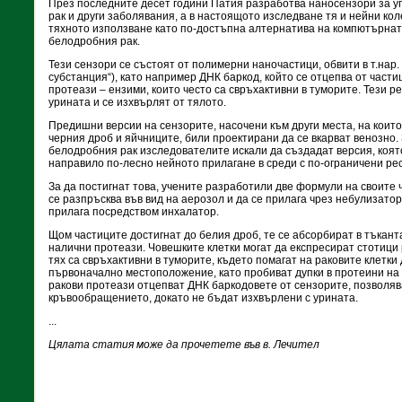
През последните десет години Патия разработва наносензори за у
рак и други заболявания, а в настоящото изследване тя и нейни ко
тяхното използване като по-достъпна алтернатива на компютърнат
белодробния рак.
Тези сензори се състоят от полимерни наночастици, обвити в т.нар.
субстанция“), като например ДНК баркод, който се отцепва от части
протеази – ензими, които често са свръхактивни в туморите. Тези р
урината и се изхвърлят от тялото.
Предишни версии на сензорите, насочени към други места, на които
черния дроб и яйчниците, били проектирани да се вкарват венозно.
белодробния рак изследователите искали да създадат версия, която
направило по-лесно нейното прилагане в среди с по-ограничени ре
За да постигнат това, учените разработили две формули на своите 
се разпръсква във вид на аерозол и да се прилага чрез небулизатор,
прилага посредством инхалатор.
Щом частиците достигнат до белия дроб, те се абсорбират в тъкант
налични протеази. Човешките клетки могат да експресират стотици 
тях са свръхактивни в туморите, където помагат на раковите клетки
първоначално местоположение, като пробиват дупки в протеини на 
ракови протеази отцепват ДНК баркодовете от сензорите, позволяв
кръвообращението, докато не бъдат изхвърлени с урината.
...
Цялата статия може да прочетете във в. Лечител