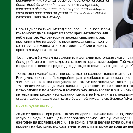
институт (MIT) в САЩ, диагностирането на рака на
белия дроб би могло да стане толкова просто,
колкото е вдишването на сензорни наночастици и
след това даването на урина за изследване, което
разкрива дали има тумор.
Новият диагностичен метод е основан на наносензори,
които могат да се вкарат в тялото чрез инхалатор или
небулизатор. Ако сензорите засекат свързани с рак
протеини в белия дроб, те произвеждат сигнал, който
се натрупва в урината, където може да бъде открит с
проста лакмусова лента.
Този подход би могъл да замени или допълни настоящия златен ст
белодробния рак – нискодозовата компютърна томография. Той мож
в страните с ниски и средни доходи, където няма широк достъп до К
„В световен мащаб ракът ще става все по-разпространен в страните
Епидемиологията на белодробния рак в глобален план показва, че 
замърсяването и тютюнопушенето, така че ние знаем, че това са ср
технология би могъл да има голямо въздействие“, казва Сангита Па
и технологии и по електро- и компютърно инженерство в MIT и член 
интегративни ракови изследвания, както и на Института за медицинс
старши автор на доклада, който беше публикуван в сп. Science Adva
Инхалируеми частици
За да се диагностира ракът на белия дроб възможно най-рано, Раб
услуги в Съединените щати препоръчва сериозните пушачи над 50-
ежегодно на изследвания с КТ. Не всички в тази целева група обаче 
процент на фалшиво положителните резултати може да води до нен