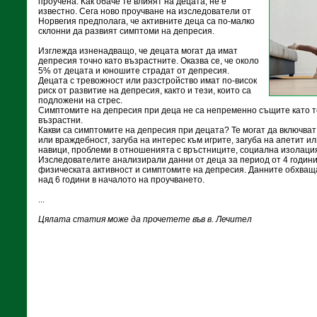
проучена. Как обаче те влияят на децата, не е
известно. Сега ново проучване на изследователи от
Норвегия предполага, че активните деца са по-малко
склонни да развият симптоми на депресия.
Изглежда изненадващо, че децата могат да имат
депресия точно като възрастните. Оказва се, че около
5% от децата и юношите страдат от депресия.
Децата с тревожност или разстройство имат по-висок
риск от развитие на депресия, както и тези, които са
подложени на стрес.
Симптомите на депресия при деца не са непременно същите като т
възрастни.
Какви са симптомите на депресия при децата? Те могат да включват
или враждебност, загуба на интерес към игрите, загуба на апетит 
навици, проблеми в отношенията с връстниците, социална изолаци
Изследователите анализирали данни от деца за период от 4 години
физическата активност и симптомите на депресия. Данните обхващ
над 6 години в началото на проучването.
...
Цялата статия може да прочетете във в. Лечител